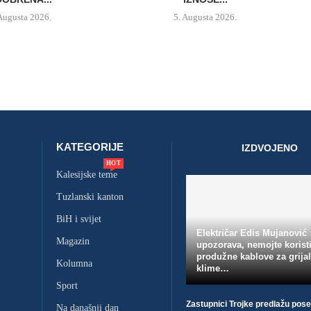
 Augusta 2026.
5. Augusta 2026.
KATEGORIJE
IZDVOJENO
HOT
Kalesijske teme
Tuzlanski kanton
BiH i svijet
Električar Edis Mujanović
Magazin
upozorava, nemojte koristi
produžne kablove za grijal
Kolumna
klime…
Sport
Zastupnici Trojke predlažu pos
Na današnji dan