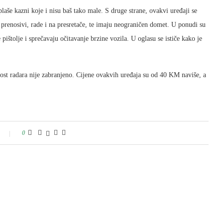
laše kazni koje i nisu baš tako male. S druge strane, ovakvi uređaji se
 prenosivi, rade i na presretače, te imaju neograničen domet. U ponudi su
 pištolje i sprečavaju očitavanje brzine vozila. U oglasu se ističe kako je
tnost radara nije zabranjeno. Cijene ovakvih uređaja su od 40 KM naviše, a
0