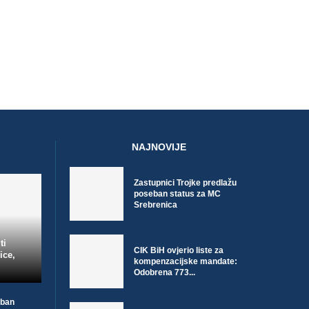
NAJNOVIJE
Zastupnici Trojke predlažu
poseban status za MC
Srebrenica
ti
CIK BiH ovjerio liste za
ice,
kompenzacijske mandate:
Odobrena 773...
eban