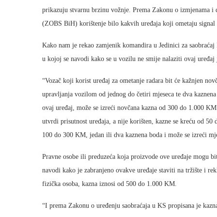
prikazuju stvarnu brzinu vožnje. Prema Zakonu o izmjenama i
(ZOBS BiH) korištenje bilo kakvih uređaja koji ometaju signal r
Kako nam je rekao zamjenik komandira u Jedinici za saobraćaj
u kojoj se navodi kako se u vozilu ne smije nalaziti ovaj uređaj 
“Vozač koji korist uređaj za ometanje radara bit će kažnjen 
upravljanja vozilom od jednog do četiri mjeseca te dva kaznena
ovaj uređaj, može se izreći novčana kazna od 300 do 1.000 KM 
utvrdi prisutnost uređaja, a nije korišten, kazne se kreću od 
100 do 300 KM, jedan ili dva kaznena boda i može se izreći mje
Pravne osobe ili preduzeća koja proizvode ove uređaje mogu 
navodi kako je zabranjeno ovakve uređaje staviti na tržište i r
fizička osoba, kazna iznosi od 500 do 1.000 KM.
“I prema Zakonu o uređenju saobraćaja u KS propisana je kazna