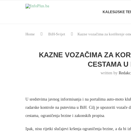
KALESIJSKE T
Home
BiH-Svijet
Kazne vozačima za korištenje om
KAZNE VOZAČIMA ZA KOR
CESTAMA U B
written by
Redakc
U sredstvima javnog informisanja i na portalima auto-moto kl
radarske kontrole na putevima u BiH. Cilj je upozoriti vozače d
cestama, ograničenja brzine i zakonskih propisa.
Ipak, nisu rijetki slučajevi kršenja ograničenja brzine, a da bi i