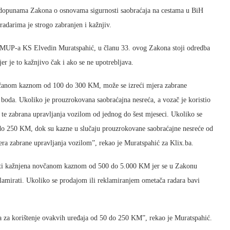
 dopunama Zakona o osnovama sigurnosti saobraćaja na cestama u BiH
adarima je strogo zabranjen i kažnjiv.
 MUP-a KS Elvedin Muratspahić, u članu 33. ovog Zakona stoji odredba
jer je to kažnjivo čak i ako se ne upotrebljava.
novčanom kaznom od 100 do 300 KM, može se izreći mjera zabrane
 boda. Ukoliko je prouzrokovana saobraćajna nesreća, a vozač je koristio
te zabrana upravljanja vozilom od jednog do šest mjeseci. Ukoliko se
50 do 250 KM, dok su kazne u slučaju prouzrokovane saobraćajne nesreće od
ra zabrane upravljanja vozilom”, rekao je Muratspahić za Klix.ba.
biti kažnjena novčanom kaznom od 500 do 5.000 KM jer se u Zakonu
eklamirati. Ukoliko se prodajom ili reklamiranjem ometača radara bavi
 za korištenje ovakvih uređaja od 50 do 250 KM”, rekao je Muratspahić.