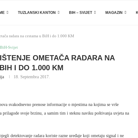
EME
TUZLANSKI KANTON
BIH – SVIJET
MAGAZIN
etača radara na cestama u BiH i do 1.000 KM
BiH-Svijet
IŠTENJE OMETAČA RADARA NA
IH I DO 1.000 KM
ija
18. Septembra 2017.
ubova svakodnevno prenose informacije o mjestima na kojima se vrše
a prilagode svoje brzinu, a samim tim i steknu naviku poštivanja uvjeta na
zbjegli detektovanje radara koriste razne uređaje koji ometaju signal i ne