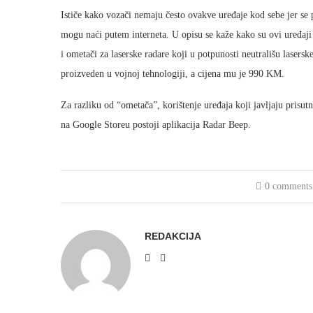
Ističe kako vozači nemaju često ovakve uređaje kod sebe jer se p
mogu naći putem interneta. U opisu se kaže kako su ovi uređaji
i ometači za laserske radare koji u potpunosti neutrališu laserske
proizveden u vojnoj tehnologiji, a cijena mu je 990 KM.
Za razliku od “ometača”, korištenje uređaja koji javljaju prisu
na Google Storeu postoji aplikacija Radar Beep.
0 comments
REDAKCIJA