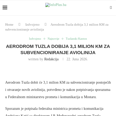
Home
Izdvojeno
Aerodrom Tuzla dobija 3,1 milion KM za
subvencioniranje aviolinija
Izdvojeno
Najnovije
Tuzlanski Kanton
AERODROM TUZLA DOBIJA 3,1 MILION KM ZA
SUBVENCIONIRANJE AVIOLINIJA
written by
Redakcija
22. Juna 2026.
Aerodrom Tuzla dobit će 3,1 milion KM za subvencioniranje postojećih
i otvaranje novih aviolinija, potvrđeno je nakon potpisivanja sporazuma
u Federalnom ministarstvu prometa i komunikacija u Mostaru.
Sporazum je potpisala federalna ministrica prometa i komunikacija
Andrijana Katić sa direktorom J.P. Međunarodni aerodrom Tuzla