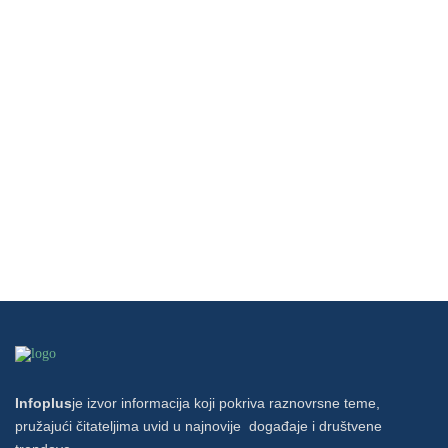
Infoplus
je izvor informacija koji pokriva raznovrsne teme,
pružajući čitateljima uvid u najnovije događaje i društvene