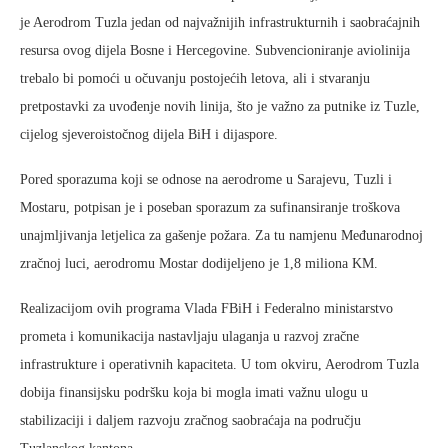
je Aerodrom Tuzla jedan od najvažnijih infrastrukturnih i saobraćajnih
resursa ovog dijela Bosne i Hercegovine. Subvencioniranje aviolinija
trebalo bi pomoći u očuvanju postojećih letova, ali i stvaranju
pretpostavki za uvođenje novih linija, što je važno za putnike iz Tuzle,
cijelog sjeveroistočnog dijela BiH i dijaspore.
Pored sporazuma koji se odnose na aerodrome u Sarajevu, Tuzli i
Mostaru, potpisan je i poseban sporazum za sufinansiranje troškova
unajmljivanja letjelica za gašenje požara. Za tu namjenu Međunarodnoj
zračnoj luci, aerodromu Mostar dodijeljeno je 1,8 miliona KM.
Realizacijom ovih programa Vlada FBiH i Federalno ministarstvo
prometa i komunikacija nastavljaju ulaganja u razvoj zračne
infrastrukture i operativnih kapaciteta. U tom okviru, Aerodrom Tuzla
dobija finansijsku podršku koja bi mogla imati važnu ulogu u
stabilizaciji i daljem razvoju zračnog saobraćaja na području