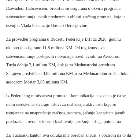
Dževadom Haličevićem. Sredstva su osigurana u okviru programa
subvencioniranja javnih preduzeća u oblasti zračnog prometa, koje je
usvojila Vlada Federacije Bosne i Hercegovine.
Za provedbu programa u Budžetu Federacije BiH za 2026. godinu
ukupno je osigurano 11,8 miliona KM. Od tog iznosa, za
subvencioniranje postojećih i otvaranje novih aviolinija Aerodrom
Tuzla dobija 3,1 milion KM, dok je za Međunarodni aerodrom
Sarajevo predviđeno 3,85 miliona KM, a za Međunarodnu zračnu luku,
aerodrom Mostar 3,05 miliona KM.
Iz Federalnog ministarstva prometa i komunikacija navedeno je da se
ovim sredstvima stvaraju uslovi za realizaciju aktivnosti koje su
usmjerene na unapređenje zračnog prometa, jačanje kapaciteta javnih
preduzeća u ovom sektoru i kvalitetnije pružanje usluga putnicima.
Za Tuzlanski kanton ova odluka ima poseban značaj, s obzirom na to da