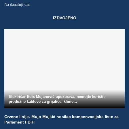
Na današnji dan
IZDVOJENO
Električar Edis Mujanović upozorava, nemojte koristiti
produžne kablove za grijalice, klime…
Crvene linije: Mujo Mujkić nosilac kompenzacijske liste za
Parlament FBiH