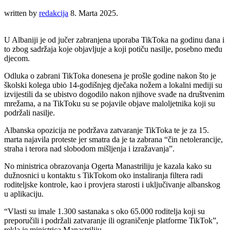
written by
redakcija
8. Marta 2025.
U Albaniji je od jučer zabranjena uporaba TikToka na godinu dana i
to zbog sadržaja koje objavljuje a koji potiču nasilje, posebno među
djecom.
Odluka o zabrani TikToka donesena je prošle godine nakon što je
školski kolega ubio 14-godišnjeg dječaka nožem a lokalni mediji su
izvijestili da se ubistvo dogodilo nakon njihove svađe na društvenim
mrežama, a na TikToku su se pojavile objave maloljetnika koji su
podržali nasilje.
Albanska opozicija ne podržava zatvaranje TikToka te je za 15.
marta najavila proteste jer smatra da je ta zabrana “čin netolerancije,
straha i terora nad slobodom mišljenja i izražavanja”.
No ministrica obrazovanja Ogerta Manastriliju je kazala kako su
dužnosnici u kontaktu s TikTokom oko instaliranja filtera radi
roditeljske kontrole, kao i provjera starosti i uključivanje albanskog
u aplikaciju.
“Vlasti su imale 1.300 sastanaka s oko 65.000 roditelja koji su
preporučili i podržali zatvaranje ili ograničenje platforme TikTok”,
rekla je ministrica Manastriliju.