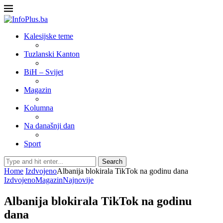
Kalesijske teme
Tuzlanski Kanton
BiH – Svijet
Magazin
Kolumna
Na današnji dan
Sport
Search
Home
Izdvojeno
Albanija blokirala TikTok na godinu dana
Izdvojeno
Magazin
Najnovije
Albanija blokirala TikTok na godinu
dana