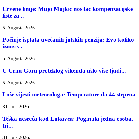
Crvene linije: Mujo Mujkić nosilac kompenzacijske
liste za...
5. Augusta 2026.
Počinje isplata uvećanih julskih penzija: Evo koliko
iznose...
5. Augusta 2026.
U Crnu Goru proteklog vikenda ušlo više ljudi...
5. Augusta 2026.
Loše vijesti meteorologa: Temperature do 44 stepena
31. Jula 2026.
Teška nesreća kod Lukavca: Poginula jedna osoba,
tri...
31. Jula 2026.