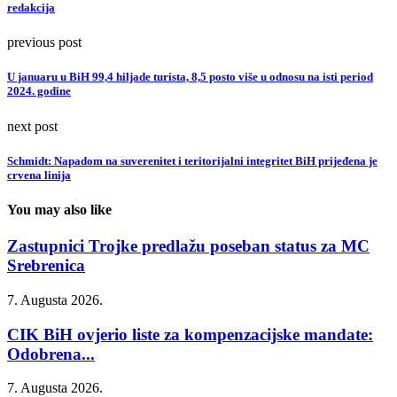
redakcija
previous post
U januaru u BiH 99,4 hiljade turista, 8,5 posto više u odnosu na isti period
2024. godine
next post
Schmidt: Napadom na suverenitet i teritorijalni integritet BiH prijeđena je
crvena linija
You may also like
Zastupnici Trojke predlažu poseban status za MC
Srebrenica
7. Augusta 2026.
CIK BiH ovjerio liste za kompenzacijske mandate:
Odobrena...
7. Augusta 2026.