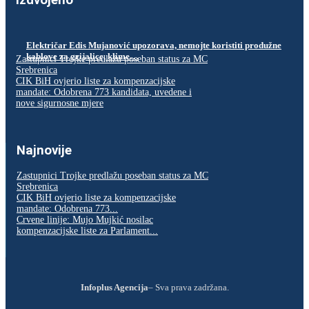
Izdvojeno
Električar Edis Mujanović upozorava, nemojte koristiti produžne
kablove za grijalice, klime…
Zastupnici Trojke predlažu poseban status za MC
Srebrenica
CIK BiH ovjerio liste za kompenzacijske
mandate: Odobrena 773 kandidata, uvedene i
nove sigurnosne mjere
Najnovije
Zastupnici Trojke predlažu poseban status za MC
Srebrenica
CIK BiH ovjerio liste za kompenzacijske
mandate: Odobrena 773...
Crvene linije: Mujo Mujkić nosilac
kompenzacijske liste za Parlament...
Infoplus Agencija
– Sva prava zadržana.