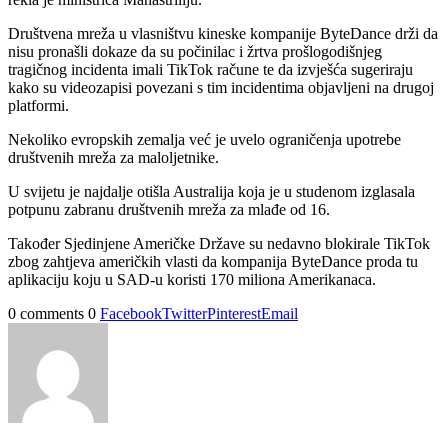
Društvena mreža u vlasništvu kineske kompanije ByteDance drži da
nisu pronašli dokaze da su počinilac i žrtva prošlogodišnjeg
tragičnog incidenta imali TikTok račune te da izvješća sugeriraju
kako su videozapisi povezani s tim incidentima objavljeni na drugoj
platformi.
Nekoliko evropskih zemalja već je uvelo ograničenja upotrebe
društvenih mreža za maloljetnike.
U svijetu je najdalje otišla Australija koja je u studenom izglasala
potpunu zabranu društvenih mreža za mlađe od 16.
Također Sjedinjene Američke Države su nedavno blokirale TikTok
zbog zahtjeva američkih vlasti da kompanija ByteDance proda tu
aplikaciju koju u SAD-u koristi 170 miliona Amerikanaca.
0 comments
0
Facebook
Twitter
Pinterest
Email