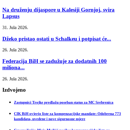
Na druženju dijaspore u Kalesiji Gornjoj, svira
Lapsus
31. Jula 2026.
Džeko pristao ostati u Schalkeu i potpisat će...
26. Jula 2026.
Federacija BiH se zadužuje za dodatnih 100
miliona...
26. Jula 2026.
Izdvojeno
Zastupnici Trojke predlažu poseban status za MC Srebrenica
CIK BiH ovjerio liste za kompenzacijske mandate: Odobrena 773
kandidata, uvedene i nove sigurnosne mjere