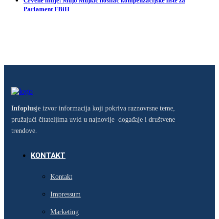
Crvene linije: Mujo Mujkić nosilac kompenzacijske liste za
Parlament FBiH
Infoplus
je izvor informacija koji pokriva raznovrsne teme,
pružajući čitateljima uvid u najnovije događaje i društvene
trendove.
KONTAKT
Kontakt
Impressum
Marketing