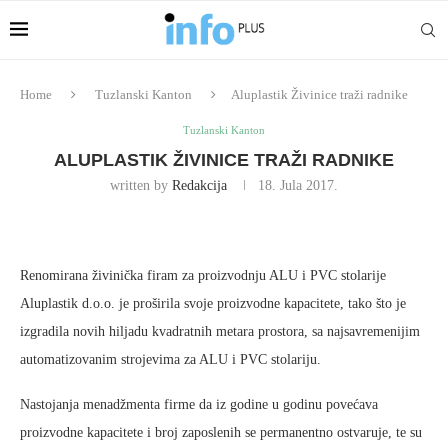
Home
Tuzlanski Kanton
Aluplastik Živinice traži radnike
Tuzlanski Kanton
ALUPLASTIK ŽIVINICE TRAŽI RADNIKE
written by
Redakcija
18. Jula 2017.
Renomirana živinička firam za proizvodnju ALU i PVC stolarije
Aluplastik d.o.o. je proširila svoje proizvodne kapacitete, tako što je
izgradila novih hiljadu kvadratnih metara prostora, sa najsavremenijim
automatizovanim strojevima za ALU i PVC stolariju.
Nastojanja menadžmenta firme da iz godine u godinu povećava
proizvodne kapacitete i broj zaposlenih se permanentno ostvaruje, te su