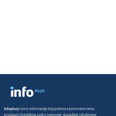
Infoplus
je izvor informacija koji pokriva raznovrsne teme,
pružajući čitateljima uvid u najnovije događaje i društvene