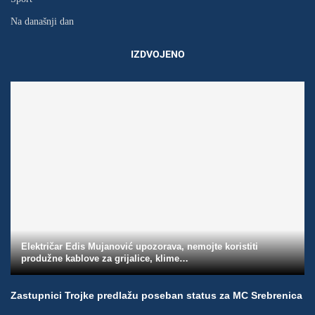
Na današnji dan
IZDVOJENO
Električar Edis Mujanović upozorava, nemojte koristiti
produžne kablove za grijalice, klime…
Zastupnici Trojke predlažu poseban status za MC Srebrenica