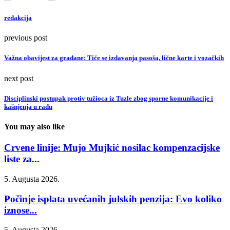
redakcija
previous post
Važna obavijest za građane: Tiče se izdavanja pasoša, lične karte i vozačkih
next post
Disciplinski postupak protiv tužioca iz Tuzle zbog sporne komunikacije i
kašnjenja u radu
You may also like
Crvene linije: Mujo Mujkić nosilac kompenzacijske
liste za...
5. Augusta 2026.
Počinje isplata uvećanih julskih penzija: Evo koliko
iznose...
5. Augusta 2026.