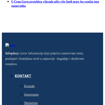
U Crnu Goru proteklog vikenda ušlo više ljudi nego što zemlja ima
stanovnika
Infoplus
je izvor informacija koji pokriva raznovrsne teme,
pružajući čitateljima uvid u najnovije događaje i društvene
trendove.
KONTAKT
Kontakt
Impressum
Marketing