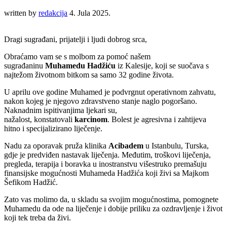
written by
redakcija
4. Jula 2025.
Dragi sugrađani, prijatelji i ljudi dobrog srca,
Obraćamo vam se s molbom za pomoć našem
sugrađaninu
Muhamedu Hadžiću
iz Kalesije, koji se suočava s
najtežom životnom bitkom sa samo 32 godine života.
U aprilu ove godine Muhamed je podvrgnut operativnom zahvatu,
nakon kojeg je njegovo zdravstveno stanje naglo pogoršano.
Naknadnim ispitivanjima ljekari su,
nažalost, konstatovali
karcinom
. Bolest je agresivna i zahtijeva
hitno i specijalizirano liječenje.
Nadu za oporavak pruža klinika
Acibadem
u Istanbulu, Turska,
gdje je predviđen nastavak liječenja. Međutim, troškovi liječenja,
pregleda, terapija i boravka u inostranstvu višestruko premašuju
finansijske mogućnosti Muhameda Hadžića koji živi sa Majkom
Šefikom Hadžić.
Zato vas molimo da, u skladu sa svojim mogućnostima, pomognete
Muhamedu da ode na liječenje i dobije priliku za ozdravljenje i život
koji tek treba da živi.