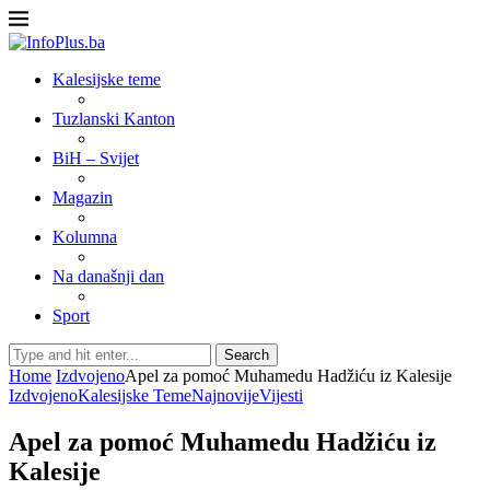
Kalesijske teme
Tuzlanski Kanton
BiH – Svijet
Magazin
Kolumna
Na današnji dan
Sport
Search
Home
Izdvojeno
Apel za pomoć Muhamedu Hadžiću iz Kalesije
Izdvojeno
Kalesijske Teme
Najnovije
Vijesti
Apel za pomoć Muhamedu Hadžiću iz
Kalesije