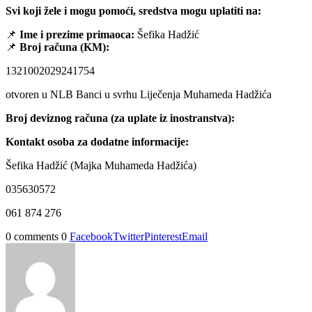
Svi koji žele i mogu pomoći, sredstva mogu uplatiti na:
📌
Ime i prezime primaoca:
Šefika Hadžić
📌
Broj računa (KM):
1321002029241754
otvoren u NLB Banci u svrhu Liječenja Muhameda Hadžića
Broj deviznog računa (za uplate iz inostranstva):
Kontakt osoba za dodatne informacije:
Šefika Hadžić (Majka Muhameda Hadžića)
035630572
061 874 276
0 comments
0
Facebook
Twitter
Pinterest
Email