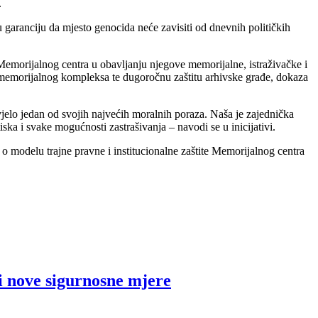
.
u garanciju da mjesto genocida neće zavisiti od dnevnih političkih
 Memorijalnog centra u obavljanju njegove memorijalne, istraživačke i
e memorijalnog kompleksa te dugoročnu zaštitu arhivske građe, dokaza
ivjelo jedan od svojih najvećih moralnih poraza. Naša je zajednička
ska i svake mogućnosti zastrašivanja – navodi se u inicijativi.
 modelu trajne pravne i institucionalne zaštite Memorijalnog centra
i nove sigurnosne mjere