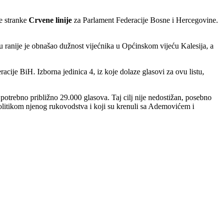
ke stranke
Crvene linije
za Parlament Federacije Bosne i Hercegovine.
tu ranije je obnašao dužnost vijećnika u Općinskom vijeću Kalesija, a
ije BiH. Izborna jedinica 4, iz koje dolaze glasovi za ovu listu,
otrebno približno 29.000 glasova. Taj cilj nije nedostižan, posebno
s politikom njenog rukovodstva i koji su krenuli sa Ademovićem i