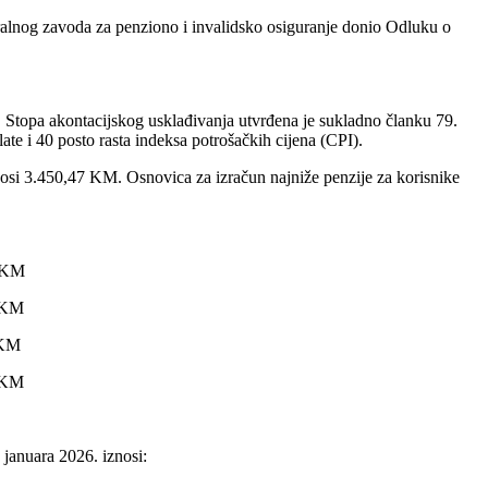
ralnog zavoda za penziono i invalidsko osiguranje donio Odluku o
. Stopa akontacijskog usklađivanja utvrđena je sukladno članku 79.
e i 40 posto rasta indeksa potrošačkih cijena (CPI).
nosi 3.450,47 KM. Osnovica za izračun najniže penzije za korisnike
1 KM
0 KM
 KM
5 KM
 januara 2026. iznosi: