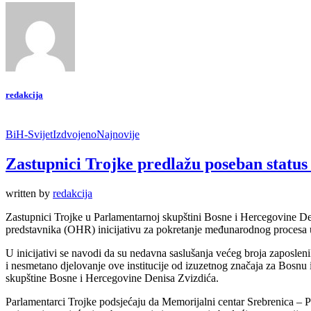
redakcija
BiH-Svijet
Izdvojeno
Najnovije
Zastupnici Trojke predlažu poseban statu
written by
redakcija
Zastupnici Trojke u Parlamentarnoj skupštini Bosne i Hercegovine D
predstavnika (OHR) inicijativu za pokretanje međunarodnog procesa u
U inicijativi se navodi da su nedavna saslušanja većeg broja zaposlen
i nesmetano djelovanje ove institucije od izuzetnog značaja za Bos
skupštine Bosne i Hercegovine Denisa Zvizdića.
Parlamentarci Trojke podsjećaju da Memorijalni centar Srebrenica – P