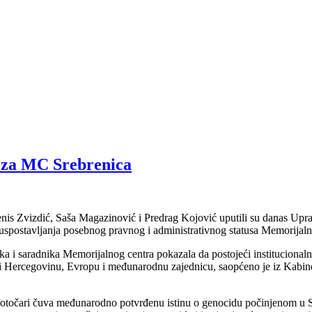
s za MC Srebrenica
enis Zvizdić, Saša Magazinović i Predrag Kojović uputili su danas Up
spostavljanja posebnog pravnog i administrativnog statusa Memorijalno
ika i saradnika Memorijalnog centra pokazala da postojeći institucional
nu i Hercegovinu, Evropu i međunarodnu zajednicu, saopćeno je iz Kab
otočari čuva međunarodno potvrđenu istinu o genocidu počinjenom u Sre