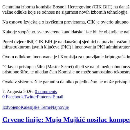
Centralna izborna komisija Bosne i Hercegovine (CIK BiH) na današnjo
važne odluke koje se odnose na sigurnost novih izbornih tehnologija.
Na osnovu Izvještaja o izvršenim provjerama, CIK je ovjerio ukupno 64 
Kako je saopćeno, sve ovjerene kandidatske liste bit će objavljene na
Pored ovjere listi, CIK BiH je na današnjoj sjednici napravio i važa
infrastrukturom javnih ključeva (PKI) i imenovanju PKI administrator
Ovom odlukom imenovana je i Komisija za upravljanje kriptografskim 
“Glavna pristupna šifra (Master Secret) dijeli se na tri međusobno ne
pristupne šifre, te nijedan član Komisije ne može samostalno rekonstruir
Ovakav sistem zaštite garantira da niko pojedinačno ne može pristupi
7. Augusta 2026.
0 comments
0
Facebook
Twitter
Pinterest
Email
Izdvojeno
Kalesijske Teme
Najnovije
Crvene linije: Mujo Mujkić nosilac kompe