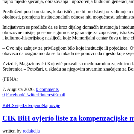
trajno mjesto sjećanja, obrazovanja i upozorenja budućim generacijama
Predloženi poseban status, kako ističu, ne bi predstavljao zadiranje u
okolnosti, promjena institucionalnih odnosa niti mogućnosti administrati
Inicijativom se predlaže da se kroz dijalog domaćih institucija i međ
obrazovne misije, posebne sigurnosne garancije za zaposlene, istraži
i kulturno-historijskog naslijeđa koje Memorijalni centar čuva u ime c
– Ovo nije zahtjev za privilegijom bilo koje institucije ili pojedinca
obaveza da osiguramo da se to nikada ne ponovi i da mjesto koje svjedoč
Zvizdić, Magazinović i Kojović pozvali su međunarodnu zajednicu da z
Srebrenica – Potočari, u skladu sa njegovim stvarnim značajem za B
(FENA)
7. Augusta 2026.
0 comments
0
Facebook
Twitter
Pinterest
Email
BiH-Svijet
Izdvojeno
Najnovije
CIK BiH ovjerio liste za kompenzacijske 
written by
redakcija