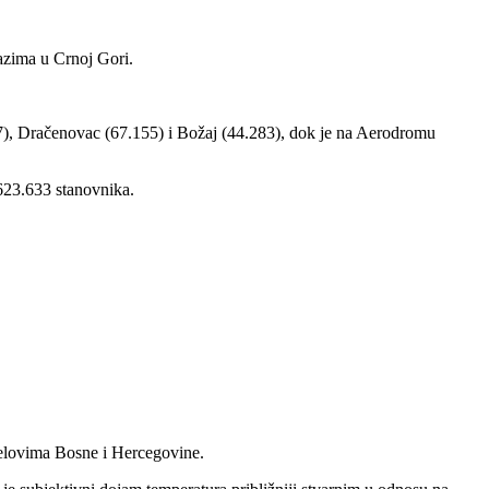
azima u Crnoj Gori.
37), Dračenovac (67.155) i Božaj (44.283), dok je na Aerodromu
623.633 stanovnika.
ijelovima Bosne i Hercegovine.