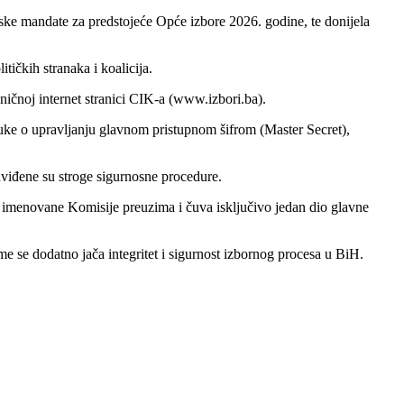
ske mandate za predstojeće Opće izbore 2026. godine, te donijela
tičkih stranaka i koalicija.
ničnoj internet stranici CIK-a (www.izbori.ba).
luke o upravljanju glavnom pristupnom šifrom (Master Secret),
viđene su stroge sigurnosne procedure.
an imenovane Komisije preuzima i čuva isključivo jedan dio glavne
e se dodatno jača integritet i sigurnost izbornog procesa u BiH.