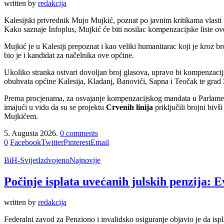
written by
redakcija
Kalesijski privrednik Mujo Mujkić, poznat po javnim kritikama vlasti
Kako saznaje Infoplus, Mujkić će biti nosilac kompenzacijske liste o
Mujkić je u Kalesiji prepoznat i kao veliki humanitarac koji je kroz 
bio je i kandidat za načelnika ove općine.
Ukoliko stranka ostvari dovoljan broj glasova, upravo bi kompenzacij
obuhvata općine Kalesija, Kladanj, Banovići, Sapna i Teočak te grad 
Prema procjenama, za osvajanje kompenzacijskog mandata u Parlamentu 
imajući u vidu da su se projektu
Crvenih linija
priključili brojni biv
Mujkićem.
5. Augusta 2026.
0 comments
0
Facebook
Twitter
Pinterest
Email
BiH-Svijet
Izdvojeno
Najnovije
Počinje isplata uvećanih julskih penzija: E
written by
redakcija
Federalni zavod za Penziono i invalidsko osiguranje objavio je da ispla