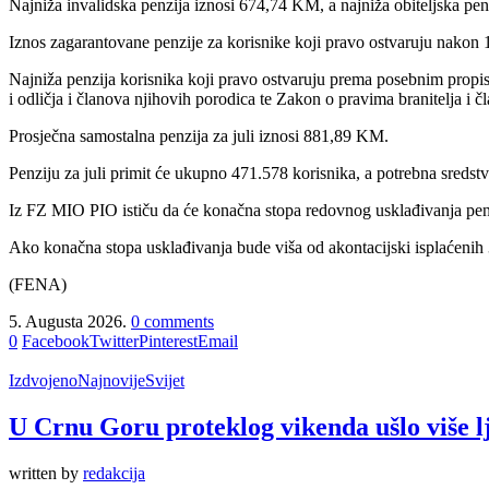
Najniža invalidska penzija iznosi 674,74 KM, a najniža obiteljska pe
Iznos zagarantovane penzije za korisnike koji pravo ostvaruju nakon 1
Najniža penzija korisnika koji pravo ostvaruju prema posebnim prop
i odličja i članova njihovih porodica te Zakon o pravima branitelja i
Prosječna samostalna penzija za juli iznosi 881,89 KM.
Penziju za juli primit će ukupno 471.578 korisnika, a potrebna sreds
Iz FZ MIO PIO ističu da će konačna stopa redovnog usklađivanja penzij
Ako konačna stopa usklađivanja bude viša od akontacijski isplaćenih 3,
(FENA)
5. Augusta 2026.
0 comments
0
Facebook
Twitter
Pinterest
Email
Izdvojeno
Najnovije
Svijet
U Crnu Goru proteklog vikenda ušlo više l
written by
redakcija