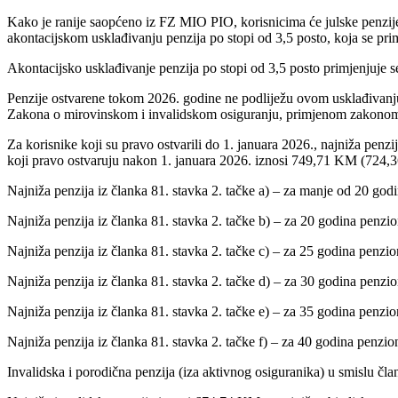
Kako je ranije saopćeno iz FZ MIO PIO, korisnicima će julske penzij
akontacijskom usklađivanju penzija po stopi od 3,5 posto, koja se prim
Akontacijsko usklađivanje penzija po stopi od 3,5 posto primjenjuje 
Penzije ostvarene tokom 2026. godine ne podliježu ovom usklađivanju,
Zakona o mirovinskom i invalidskom osiguranju, primjenom zakonom pro
Za korisnike koji su pravo ostvarili do 1. januara 2026., najniža pe
koji pravo ostvaruju nakon 1. januara 2026. iznosi 749,71 KM (724,3
Najniža penzija iz članka 81. stavka 2. tačke a) – za manje od 20 g
Najniža penzija iz članka 81. stavka 2. tačke b) – za 20 godina penz
Najniža penzija iz članka 81. stavka 2. tačke c) – za 25 godina penz
Najniža penzija iz članka 81. stavka 2. tačke d) – za 30 godina penz
Najniža penzija iz članka 81. stavka 2. tačke e) – za 35 godina penz
Najniža penzija iz članka 81. stavka 2. tačke f) – za 40 godina penz
Invalidska i porodična penzija (iza aktivnog osiguranika) u smislu čl