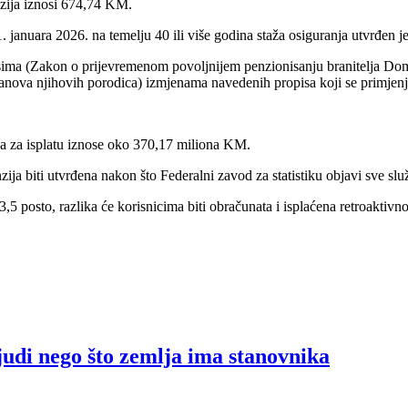
nzija iznosi 674,74 KM.
. januara 2026. na temelju 40 ili više godina staža osiguranja utvrđen
isima (Zakon o prijevremenom povoljnijem penzionisanju branitelja Do
 članova njihovih porodica) izmjenama navedenih propisa koji se primje
tva za isplatu iznose oko 370,17 miliona KM.
a biti utvrđena nakon što Federalni zavod za statistiku objavi sve slu
5 posto, razlika će korisnicima biti obračunata i isplaćena retroaktivno
judi nego što zemlja ima stanovnika