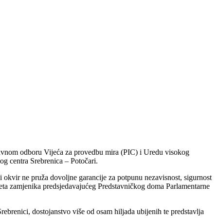
ravnom odboru Vijeća za provedbu mira (PIC) i Uredu visokog
g centra Srebrenica – Potočari.
ni okvir ne pruža dovoljne garancije za potpunu nezavisnost, sigurnost
ineta zamjenika predsjedavajućeg Predstavničkog doma Parlamentarne
brenici, dostojanstvo više od osam hiljada ubijenih te predstavlja