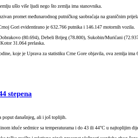
emlju ušlo više ljudi nego što zemlja ima stanovnika.
tenzivan promet međunarodnog putničkog saobraćaja na graničnim prijel
Crnoj Gori evidentirano je 632.766 putnika i 146.147 motornih vozila.
a Dobrakovo (80.694), Debeli Brijeg (78.800), Sukobin/Murićani (72.9
 Kotor 31.064 prelaska.
dine, koje je Uprava za statistiku Crne Gore objavila, ova zemlja ima 
44 stepena
poput današnjeg, ali i još toplijih.
dinom iduće sedmice sa temperaturama i do 43 ili 44°C u najtoplijim d