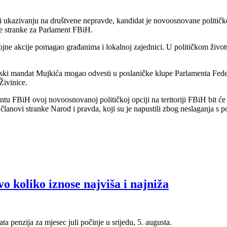
 i ukazivanju na društvene nepravde, kandidat je novoosnovane politič
ve stranke za Parlament FBiH.
brojne akcije pomagao građanima i lokalnoj zajednici. U političkom živo
ski mandat Mujkića mogao odvesti u poslaničke klupe Parlamenta Federac
Živinice.
FBiH ovoj novoosnovanoj političkoj opciji na teritoriji FBiH bit će p
ši članovi stranke Narod i pravda, koji su je napustili zbog neslaganja 
vo koliko iznose najviša i najniža
ta penzija za mjesec juli počinje u srijedu, 5. augusta.