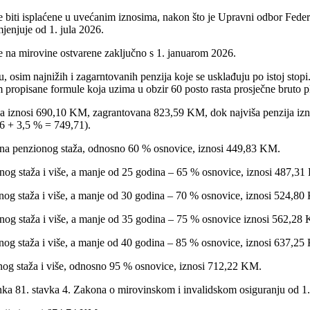
e biti isplaćene u uvećanim iznosima, nakon što je Upravni odbor Fede
jenjuje od 1. jula 2026.
se na mirovine ostvarene zaključno s 1. januarom 2026.
 osim najnižih i zagarntovanih penzija koje se usklađuju po istoj stopi
pisane formule koja uzima u obzir 60 posto rasta prosječne bruto plat
nzija iznosi 690,10 KM, zagrantovana 823,59 KM, dok najviša penzija iz
6 + 3,5 % = 749,71).
odina penzionog staža, odnosno 60 % osnovice, iznosi 449,83 KM.
ionog staža i više, a manje od 25 godina – 65 % osnovice, iznosi 487,3
ionog staža i više, a manje od 30 godina – 70 % osnovice, iznosi 524,8
ionog staža i više, a manje od 35 godina – 75 % osnovice iznosi 562,28
ionog staža i više, a manje od 40 godina – 85 % osnovice, iznosi 637,2
ionog staža i više, odnosno 95 % osnovice, iznosi 712,22 KM.
anka 81. stavka 4. Zakona o mirovinskom i invalidskom osiguranju od 1.