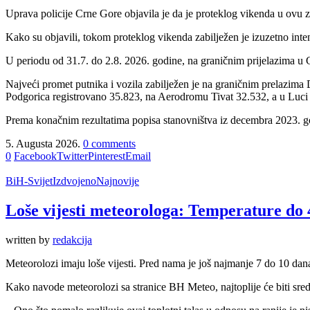
Uprava policije Crne Gore objavila je da je proteklog vikenda u ovu z
Kako su objavili, tokom proteklog vikenda zabilježen je izuzetno in
U periodu od 31.7. do 2.8. 2026. godine, na graničnim prijelazima u 
Najveći promet putnika i vozila zabilježen je na graničnim prelazim
Podgorica registrovano 35.823, na Aerodromu Tivat 32.532, a u Luci
Prema konačnim rezultatima popisa stanovništva iz decembra 2023. go
5. Augusta 2026.
0 comments
0
Facebook
Twitter
Pinterest
Email
BiH-Svijet
Izdvojeno
Najnovije
Loše vijesti meteorologa: Temperature do 
written by
redakcija
Meteorolozi imaju loše vijesti. Pred nama je još najmanje 7 do 10 dana 
Kako navode meteorolozi sa stranice BH Meteo, najtoplije će biti sre