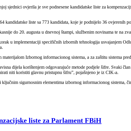
j sjednici ovjerila je sve podnesene kandidatske liste za kompenzacij
kandidatske liste sa 773 kandidata, koje je podnijelo 36 ovjerenih poli
jkasnije do 20. augusta u dnevnoj štampi, službenim novinama te na zva
n korak u implementaciji specifičnih izbornih tehnologija usvajanjem Od
a.
materijalom Izbornog informacionog sistema, a za zaštitu sistema pred
zavisna dijela korištenjem odgovarajuće metode podjele šifre. Svaki čl
ati niti koristiti glavnu pristupnu šifru”, pojašnjeno je iz CIK-a.
ti ključnim sigurnosnim elementima izbornog informacionog sistema, čim
nzacijske liste za Parlament FBiH