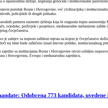
 o opasnostima mržnje, negiranja genocida i institucionalne pasivnosti
 ustavni poredak Bosne i Hercegovine, već civilizacijsku i institucionaln
vnih, policijskih ili drugih pritisaka.
unarodnih partnera razmotre rješenja koja bi osigurala trajnu autonomiju
vače, svjedoke, preživjele i posjetioce, međunarodne mehanizme zaštit
ijelog čovječanstva.
. Ovo je zahtjev za trajnom zaštitom mjesta na kojem je čovječanstvo dož
i toj istini bude zaštićeno iznad dnevne politike, institucionalnog priti
ajedno sa institucijama Bosne i Hercegovine otvori ozbiljnu raspravu o
osnu i Hercegovinu, Evropu i međunarodnu zajednicu.
mandate: Odobrena 773 kandidata, uvedene 