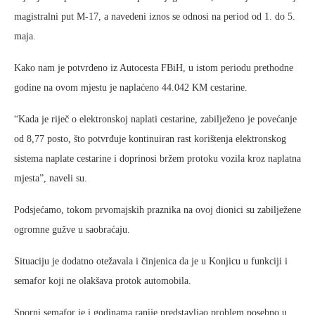
magistralni put M-17, a navedeni iznos se odnosi na period od 1. do 5.
maja.
Kako nam je potvrđeno iz Autocesta FBiH, u istom periodu prethodne
godine na ovom mjestu je naplaćeno 44.042 KM cestarine.
“Kada je riječ o elektronskoj naplati cestarine, zabilježeno je povećanje
od 8,77 posto, što potvrđuje kontinuiran rast korištenja elektronskog
sistema naplate cestarine i doprinosi bržem protoku vozila kroz naplatna
mjesta”, naveli su.
Podsjećamo, tokom prvomajskih praznika na ovoj dionici su zabilježene
ogromne gužve u saobraćaju.
Situaciju je dodatno otežavala i činjenica da je u Konjicu u funkciji i
semafor koji ne olakšava protok automobila.
Sporni semafor je i godinama ranije predstavljao problem posebno u