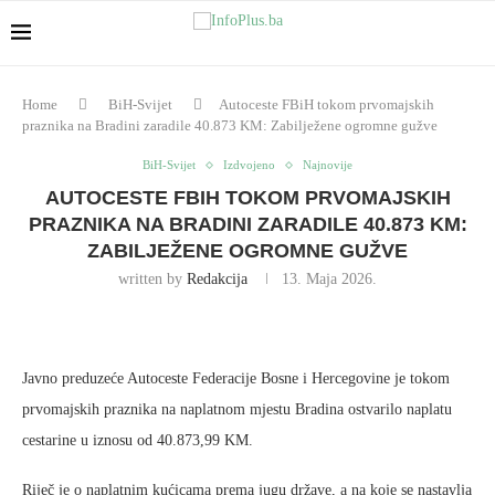
Home
BiH-Svijet
Autoceste FBiH tokom prvomajskih
praznika na Bradini zaradile 40.873 KM: Zabilježene ogromne gužve
BiH-Svijet
Izdvojeno
Najnovije
AUTOCESTE FBIH TOKOM PRVOMAJSKIH
PRAZNIKA NA BRADINI ZARADILE 40.873 KM:
ZABILJEŽENE OGROMNE GUŽVE
written by
Redakcija
13. Maja 2026.
Javno preduzeće Autoceste Federacije Bosne i Hercegovine je tokom
prvomajskih praznika na naplatnom mjestu Bradina ostvarilo naplatu
cestarine u iznosu od 40.873,99 KM.
Riječ je o naplatnim kućicama prema jugu države, a na koje se nastavlja