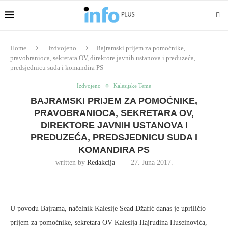
Home
Izdvojeno
Bajramski prijem za pomoćnike,
pravobranioca, sekretara OV, direktore javnih ustanova i preduzeća,
predsjednicu suda i komandira PS
Izdvojeno
Kalesijske Teme
BAJRAMSKI PRIJEM ZA POMOĆNIKE,
PRAVOBRANIOCA, SEKRETARA OV,
DIREKTORE JAVNIH USTANOVA I
PREDUZEĆA, PREDSJEDNICU SUDA I
KOMANDIRA PS
written by
Redakcija
27. Juna 2017.
U povodu Bajrama, načelnik Kalesije Sead Džafić danas je upriličio
prijem za pomoćnike, sekretara OV Kalesija Hajrudina Huseinovića,