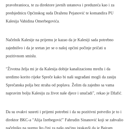
pravobranioca, te za direktore javnih ustanova i preduzeća kao i za
predsjednicu Općinskog suda Draženu Pejanović te komandira PU
Kalesija Vahidina Omerbegovića.
Načelnik Kalesije na prijemu je kazao da je Kalesiji sada potrebno
zajednišvo i da je sretan jer se o našoj općini počinje pričati u
pozitivnom smislu.
“Životna želja mi je da Kalesija dobije kanalizacionu mrežu i da
uredimo korito rijeke Spreče kako bi naši sugrađani mogli da zasiju
Sprečanska polja bez straha od poplava. Želim da zajedno sa vama
napravim bolju Kalesiju za život naše djece i unučadi”, rekao je Džafić.
Da su ovakvi susreti i prijemi potrebni i da su pozitivni potvrdio je to i
direktor BKC-a “Alija Izetbegović” Fahrudin Sinanović koji se zahvalio
načelniku na svemu što čini za našu općinu istakavši da je Bajram