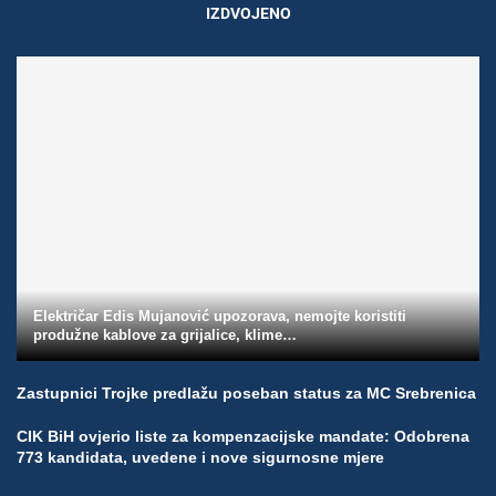
IZDVOJENO
Električar Edis Mujanović upozorava, nemojte koristiti
produžne kablove za grijalice, klime…
Zastupnici Trojke predlažu poseban status za MC Srebrenica
CIK BiH ovjerio liste za kompenzacijske mandate: Odobrena
773 kandidata, uvedene i nove sigurnosne mjere