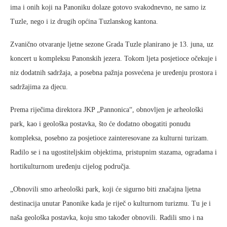
ima i onih koji na Panoniku dolaze gotovo svakodnevno, ne samo iz
Tuzle, nego i iz drugih općina Tuzlanskog kantona.
Zvanično otvaranje ljetne sezone Grada Tuzle planirano je 13. juna, uz
koncert u kompleksu Panonskih jezera. Tokom ljeta posjetioce očekuje i
niz dodatnih sadržaja, a posebna pažnja posvećena je uređenju prostora i
sadržajima za djecu.
Prema riječima direktora JKP „Pannonica“, obnovljen je arheološki
park, kao i geološka postavka, što će dodatno obogatiti ponudu
kompleksa, posebno za posjetioce zainteresovane za kulturni turizam.
Radilo se i na ugostiteljskim objektima, pristupnim stazama, ogradama i
hortikulturnom uređenju cijelog područja.
„Obnovili smo arheološki park, koji će sigurno biti značajna ljetna
destinacija unutar Panonike kada je riječ o kulturnom turizmu. Tu je i
naša geološka postavka, koju smo također obnovili. Radili smo i na