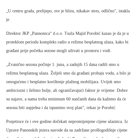
„U centru grada, prelijepo, sve je blizu, nikakav stres, odlično“, istakla
je.
Direktor JKP „Pannonica“ d.o.o. Tuzla Majid Porobić kazao je da je u
proteklom periodu kompleks radio u režimu besplatnog ulaza, kako bi
građani prije početka sezone mogli uživati u prostoru i vodi.
„Zvanično sezona počinje 1. juna, a zadnjih 15 dana radili smo u
režimu besplatnog ulaza. Željeli smo da građani probaju vodu, a bilo je
omogućeno i besplatno korištenje plažnog mobilijara. Uvijek smo
ambiciozni i želimo bolje, ali ograničavajući faktor je vrijeme. Dobre
su najave, a nama treba minimum 60 sunčanih dana da kažemo da će
sezona biti uspješna i da ispunimo svoj plan“, rekao je Porobić.
Posjetioce će i ove godine dočekati nepromijenjene cijene ulaznica. Iz
Uprave Panonskih jezera navode da su zadržane prošlogodišnje cijene