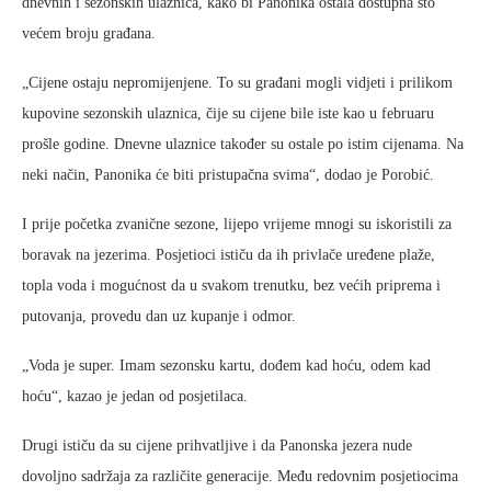
dnevnih i sezonskih ulaznica, kako bi Panonika ostala dostupna što
većem broju građana.
„Cijene ostaju nepromijenjene. To su građani mogli vidjeti i prilikom
kupovine sezonskih ulaznica, čije su cijene bile iste kao u februaru
prošle godine. Dnevne ulaznice također su ostale po istim cijenama. Na
neki način, Panonika će biti pristupačna svima“, dodao je Porobić.
I prije početka zvanične sezone, lijepo vrijeme mnogi su iskoristili za
boravak na jezerima. Posjetioci ističu da ih privlače uređene plaže,
topla voda i mogućnost da u svakom trenutku, bez većih priprema i
putovanja, provedu dan uz kupanje i odmor.
„Voda je super. Imam sezonsku kartu, dođem kad hoću, odem kad
hoću“, kazao je jedan od posjetilaca.
Drugi ističu da su cijene prihvatljive i da Panonska jezera nude
dovoljno sadržaja za različite generacije. Među redovnim posjetiocima