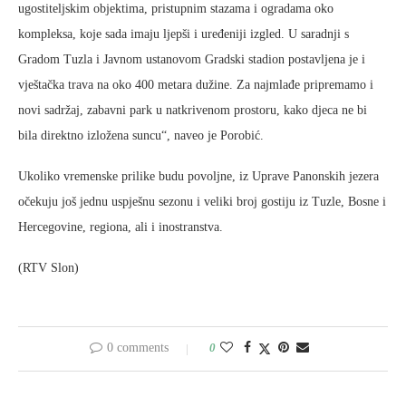
ugostiteljskim objektima, pristupnim stazama i ogradama oko
kompleksa, koje sada imaju ljepši i uređeniji izgled. U saradnji s
Gradom Tuzla i Javnom ustanovom Gradski stadion postavljena je i
vještačka trava na oko 400 metara dužine. Za najmlađe pripremamo i
novi sadržaj, zabavni park u natkrivenom prostoru, kako djeca ne bi
bila direktno izložena suncu“, naveo je Porobić.
Ukoliko vremenske prilike budu povoljne, iz Uprave Panonskih jezera
očekuju još jednu uspješnu sezonu i veliki broj gostiju iz Tuzle, Bosne i
Hercegovine, regiona, ali i inostranstva.
(RTV Slon)
0 comments
0