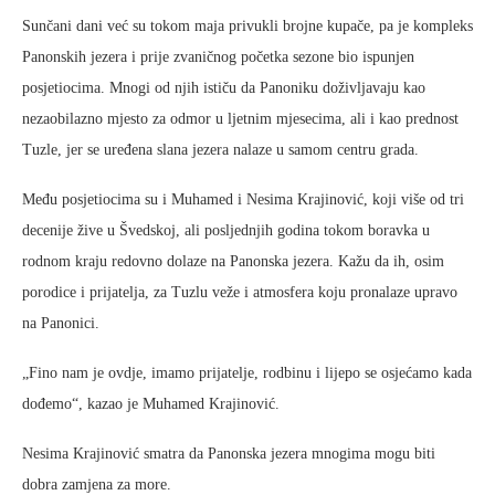
Sunčani dani već su tokom maja privukli brojne kupače, pa je kompleks
Panonskih jezera i prije zvaničnog početka sezone bio ispunjen
posjetiocima. Mnogi od njih ističu da Panoniku doživljavaju kao
nezaobilazno mjesto za odmor u ljetnim mjesecima, ali i kao prednost
Tuzle, jer se uređena slana jezera nalaze u samom centru grada.
Među posjetiocima su i Muhamed i Nesima Krajinović, koji više od tri
decenije žive u Švedskoj, ali posljednjih godina tokom boravka u
rodnom kraju redovno dolaze na Panonska jezera. Kažu da ih, osim
porodice i prijatelja, za Tuzlu veže i atmosfera koju pronalaze upravo
na Panonici.
„Fino nam je ovdje, imamo prijatelje, rodbinu i lijepo se osjećamo kada
dođemo“, kazao je Muhamed Krajinović.
Nesima Krajinović smatra da Panonska jezera mnogima mogu biti
dobra zamjena za more.