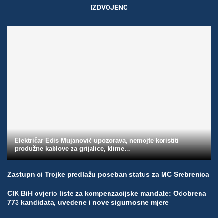
IZDVOJENO
Električar Edis Mujanović upozorava, nemojte koristiti
produžne kablove za grijalice, klime…
Zastupnici Trojke predlažu poseban status za MC Srebrenica
CIK BiH ovjerio liste za kompenzacijske mandate: Odobrena
773 kandidata, uvedene i nove sigurnosne mjere