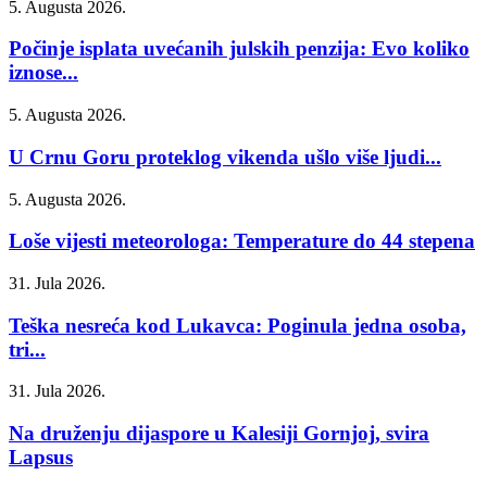
5. Augusta 2026.
Počinje isplata uvećanih julskih penzija: Evo koliko
iznose...
5. Augusta 2026.
U Crnu Goru proteklog vikenda ušlo više ljudi...
5. Augusta 2026.
Loše vijesti meteorologa: Temperature do 44 stepena
31. Jula 2026.
Teška nesreća kod Lukavca: Poginula jedna osoba,
tri...
31. Jula 2026.
Na druženju dijaspore u Kalesiji Gornjoj, svira
Lapsus