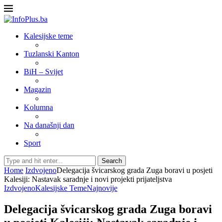
Kalesijske teme
Tuzlanski Kanton
BiH – Svijet
Magazin
Kolumna
Na današnji dan
Sport
Search
Home
Izdvojeno
Delegacija švicarskog grada Zuga boravi u posjeti
Kalesiji: Nastavak saradnje i novi projekti prijateljstva
Izdvojeno
Kalesijske Teme
Najnovije
Delegacija švicarskog grada Zuga boravi