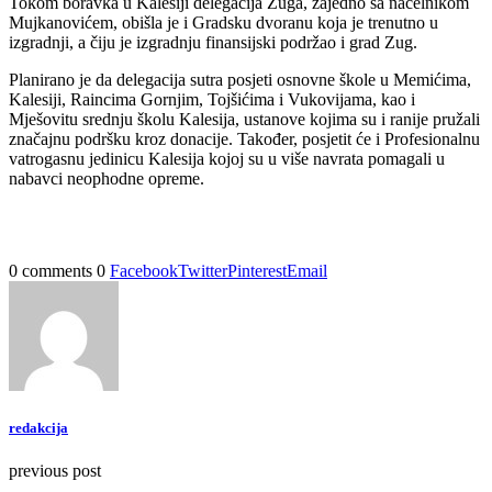
Tokom boravka u Kalesiji delegacija Zuga, zajedno sa načelnikom
Mujkanovićem, obišla je i Gradsku dvoranu koja je trenutno u
izgradnji, a čiju je izgradnju finansijski podržao i grad Zug.
Planirano je da delegacija sutra posjeti osnovne škole u Memićima,
Kalesiji, Raincima Gornjim, Tojšićima i Vukovijama, kao i
Mješovitu srednju školu Kalesija, ustanove kojima su i ranije pružali
značajnu podršku kroz donacije. Također, posjetit će i Profesionalnu
vatrogasnu jedinicu Kalesija kojoj su u više navrata pomagali u
nabavci neophodne opreme.
0 comments
0
Facebook
Twitter
Pinterest
Email
redakcija
previous post