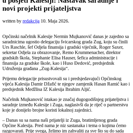
u posjeti Kalesiji: Nastavak saradnje i
novi projekti prijateljstva
written by
redakcija
10. Maja 2026.
Općinski načelnik Kalesije Nermin Mujkanović danas je zajedno sa
saradnicima ugostio delegaciju švicarskog grada Zug, koju su činili
Urs Raschle, šef Odjela finansija i gradski vijećnik, Roger Saxer,
sekretar Odjela za obrazovanje, Remo Krummenacher, direktor
gradskih škola, Stephanie Elisa Hauser, šefica administracije i
finansija za gradske škole, kao i Huso Đedović, predsjednik
Udruženja građana „Zug-Kalesija“.
Prijemu delegacije prisustvovali su i predsjedavajući Općinskog
vijeća Kalesija Damir Džafić te njegov zamjenik Hasan Ramić kao i
predsjednik Medžlisa IZ Kalesija Ibrahim Aljić.
Načelnik Mujkanović istakao je značaj dugogodišnjeg prijateljstva i
saradnje između Kalesije i Zuga, naglasivši da je riječ o partnerstvu
koje je donijelo brojne koristi lokalnoj zajednici.
– Danas su sa nama naši prijatelji iz Zuga, bratimljenog grada
Općine Kalesija. Pred nama je niz sastanaka i tema o kojima ćemo
razgovarati. Prije svega, želimo im zahvaliti za sve što su do sada