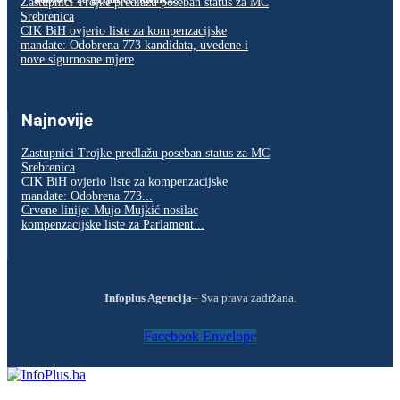
Zastupnici Trojke predlažu poseban status za MC
Srebrenica
CIK BiH ovjerio liste za kompenzacijske
mandate: Odobrena 773 kandidata, uvedene i
nove sigurnosne mjere
Najnovije
Zastupnici Trojke predlažu poseban status za MC
Srebrenica
CIK BiH ovjerio liste za kompenzacijske
mandate: Odobrena 773...
Crvene linije: Mujo Mujkić nosilac
kompenzacijske liste za Parlament...
Infoplus Agencija
– Sva prava zadržana.
Facebook
Envelope