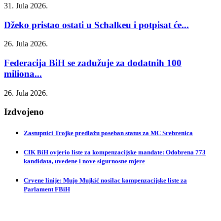
31. Jula 2026.
Džeko pristao ostati u Schalkeu i potpisat će...
26. Jula 2026.
Federacija BiH se zadužuje za dodatnih 100
miliona...
26. Jula 2026.
Izdvojeno
Zastupnici Trojke predlažu poseban status za MC Srebrenica
CIK BiH ovjerio liste za kompenzacijske mandate: Odobrena 773
kandidata, uvedene i nove sigurnosne mjere
Crvene linije: Mujo Mujkić nosilac kompenzacijske liste za
Parlament FBiH