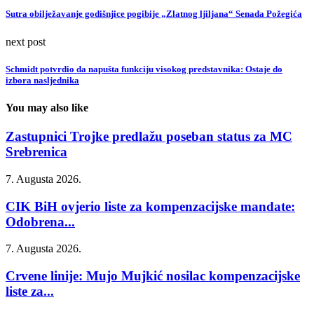
Sutra obilježavanje godišnjice pogibije „Zlatnog ljiljana“ Senada Požegića
next post
Schmidt potvrdio da napušta funkciju visokog predstavnika: Ostaje do
izbora nasljednika
You may also like
Zastupnici Trojke predlažu poseban status za MC
Srebrenica
7. Augusta 2026.
CIK BiH ovjerio liste za kompenzacijske mandate:
Odobrena...
7. Augusta 2026.
Crvene linije: Mujo Mujkić nosilac kompenzacijske
liste za...