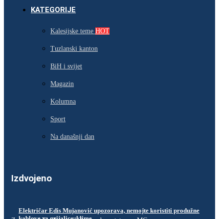
KATEGORIJE
Kalesijske teme
HOT
Tuzlanski kanton
BiH i svijet
Magazin
Kolumna
Sport
Na današnji dan
Izdvojeno
Električar Edis Mujanović upozorava, nemojte koristiti produžne
kablove za grijalice, klime…