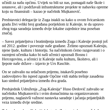
učinili za našu općinu. Uvijek su bili uz nas, pomagali naše škole i
ustanove, ali i podržavali infrastrukturne projekte te nabavku opreme
koju su finansirali – kazao je načelnik Mujkanović.
Predstavnici delegacije iz Zuga istakli su kako u ovom švicarskom
gradu živi veliki broj građana porijeklom iz Kalesije, te da upravo
zbog toga saradnja između dvije lokalne zajednice ima poseban
značaj.
– Savez prijateljstva i bratimljenja između Zuga i Kalesije postoji još
od 2012. godine i povezuje naše građane. Želimo upoznati Kalesiju,
njene ljude, kulturu i historiju. Sa načelnikom ćemo razgovarati i o
razmjeni učenika kako bi naši učenici upoznali Bosnu i
Hercegovinu, a učenici iz Kalesije našu kulturu, školstvo, ali i
ljepote naše države – izjavio je Urs Raschle.
On se zahvalio na srdačnom prijemu, istakavši posebno
zadovoljstvo što ispred zgrade Općine vidi stabla trešnje zasađena
kao simbol prijateljstva između dva grada.
Predsjednik Udruženja „Zug-Kalesija“ Huso Đedović zahvalio se
načelniku Mujkanoviću i svim domaćinima na organizovanom
prijemu, naglasivši važnost nastavka saradnje i jačanja prijateljskih
veza između dvije sredine.