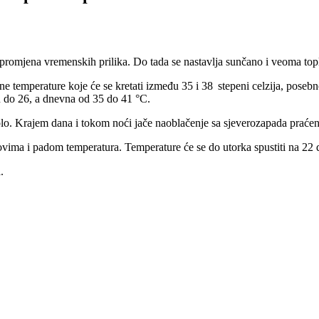
promjena vremenskih prilika. Do tada se nastavlja sunčano i veoma topl
lne temperature koje će se kretati između 35 i 38 stepeni celzija, pose
gu do 26, a dnevna od 35 do 41 °C.
lo. Krajem dana i tokom noći jače naoblačenje sa sjeverozapada praće
kovima i padom temperatura. Temperature će se do utorka spustiti na 22 
.