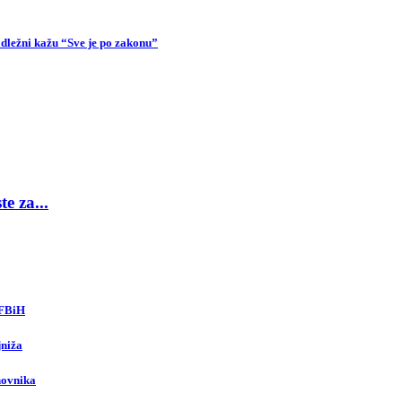
dležni kažu “Sve je po zakonu”
e za...
 FBiH
jniža
novnika