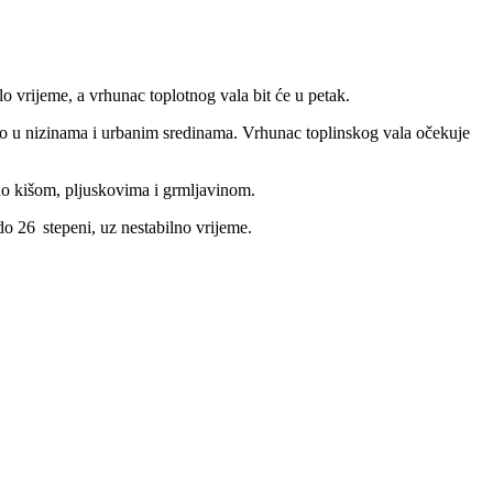
o vrijeme, a vrhunac toplotnog vala bit će u petak.
bno u nizinama i urbanim sredinama. Vrhunac toplinskog vala očekuje
no kišom, pljuskovima i grmljavinom.
do 26 stepeni, uz nestabilno vrijeme.