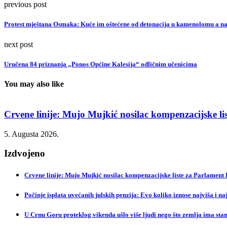
previous post
Protest mještana Osmaka: Kuće im oštećene od detonacija u kamenolomu a na
next post
Uručena 84 priznanja „Ponos Općine Kalesija“ odličnim učenicima
You may also like
Crvene linije: Mujo Mujkić nosilac kompenzacijske list
5. Augusta 2026.
Izdvojeno
Crvene linije: Mujo Mujkić nosilac kompenzacijske liste za Parlament
Počinje isplata uvećanih julskih penzija: Evo koliko iznose najviša i na
U Crnu Goru proteklog vikenda ušlo više ljudi nego što zemlja ima sta