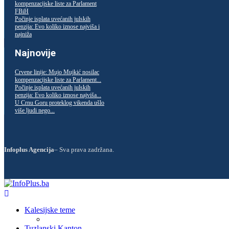
kompenzacijske liste za Parlament
FBiH
Počinje isplata uvećanih julskih
penzija: Evo koliko iznose najviša i
najniža
Najnovije
Crvene linije: Mujo Mujkić nosilac
kompenzacijske liste za Parlament...
Počinje isplata uvećanih julskih
penzija: Evo koliko iznose najviša...
U Crnu Goru proteklog vikenda ušlo
više ljudi nego...
Infoplus Agencija
– Sva prava zadržana.
Kalesijske teme
Tuzlanski Kanton