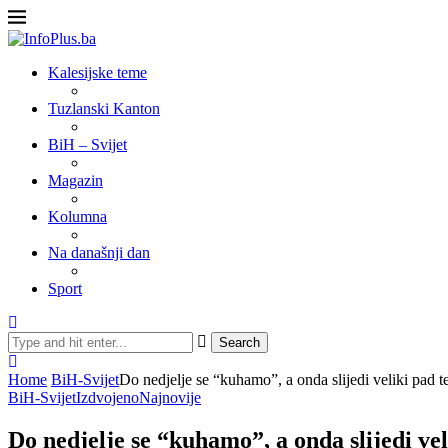
Kalesijske teme
Tuzlanski Kanton
BiH – Svijet
Magazin
Kolumna
Na današnji dan
Sport
Search
Home
BiH-Svijet
Do nedjelje se “kuhamo”, a onda slijedi veliki pad 
BiH-Svijet
Izdvojeno
Najnovije
Do nedjelje se “kuhamo”, a onda slijedi ve