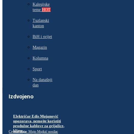
Kalesijske
teme
HOT
Tuzlanski
kanton
BiH i svijet
Magazin
Kolumna
Sport
Na današnji
dan
Izdvojeno
Električar Edis Mujanović
upozorava, nemojte koristiti
produžne kablove za grijalice,
klime…
Crvene linije: Mujo Mujkić nosilac