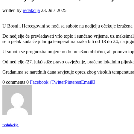
written by
redakcija
23. Jula 2025.
U Bosni i Hercegovini se noći sa subote na nedjelju očekuje izražena 
Do nedjelje će prevladavati vrlo toplo i sunčano vrijeme, uz maksima
se u petak kada će jutarnja temperatura zraka biti od 18 do 24, na ju
U subotu se prognozira umjereno do pretežno oblačno, ali ponovo top
Od nedjelje (27. jula) stiže pravo osvježenje, praćeno lokalnim pljus
Građanima se narednih dana savjetuje oprez zbog visokih temperatura
0 comments
0
Facebook
Twitter
Pinterest
Email
redakcija