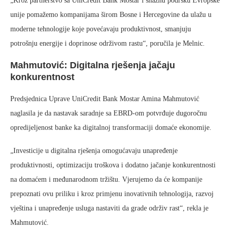
„Kroz partnerstvo sa UniCredit Bank Mostar i snažnu podršku Evropske
unije pomažemo kompanijama širom Bosne i Hercegovine da ulažu u
moderne tehnologije koje povećavaju produktivnost, smanjuju
potrošnju energije i doprinose održivom rastu“, poručila je Melnic.
Mahmutović: Digitalna rješenja jačaju
konkurentnost
Predsjednica Uprave UniCredit Bank Mostar Amina Mahmutović
naglasila je da nastavak saradnje sa EBRD-om potvrđuje dugoročnu
opredijeljenost banke ka digitalnoj transformaciji domaće ekonomije.
„Investicije u digitalna rješenja omogućavaju unapređenje
produktivnosti, optimizaciju troškova i dodatno jačanje konkurentnosti
na domaćem i međunarodnom tržištu. Vjerujemo da će kompanije
prepoznati ovu priliku i kroz primjenu inovativnih tehnologija, razvoj
vještina i unapređenje usluga nastaviti da grade održiv rast“, rekla je
Mahmutović.