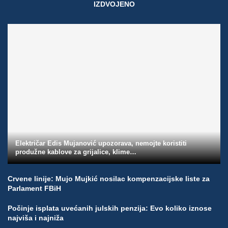
IZDVOJENO
Električar Edis Mujanović upozorava, nemojte koristiti
produžne kablove za grijalice, klime…
Crvene linije: Mujo Mujkić nosilac kompenzacijske liste za
Parlament FBiH
Počinje isplata uvećanih julskih penzija: Evo koliko iznose
najviša i najniža