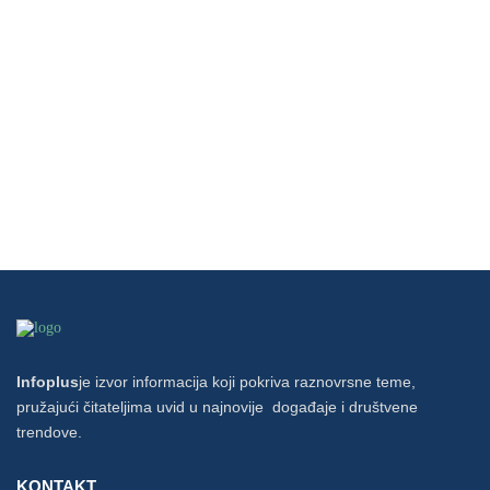
Infoplus
je izvor informacija koji pokriva raznovrsne teme,
pružajući čitateljima uvid u najnovije događaje i društvene
trendove.
KONTAKT