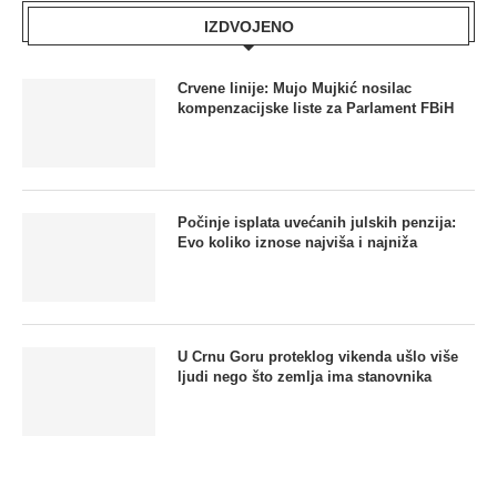
IZDVOJENO
Crvene linije: Mujo Mujkić nosilac
kompenzacijske liste za Parlament FBiH
Počinje isplata uvećanih julskih penzija:
Evo koliko iznose najviša i najniža
U Crnu Goru proteklog vikenda ušlo više
ljudi nego što zemlja ima stanovnika