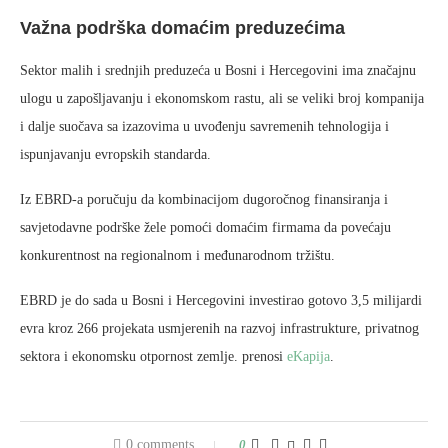
Važna podrška domaćim preduzećima
Sektor malih i srednjih preduzeća u Bosni i Hercegovini ima značajnu
ulogu u zapošljavanju i ekonomskom rastu, ali se veliki broj kompanija
i dalje suočava sa izazovima u uvođenju savremenih tehnologija i
ispunjavanju evropskih standarda.
Iz EBRD-a poručuju da kombinacijom dugoročnog finansiranja i
savjetodavne podrške žele pomoći domaćim firmama da povećaju
konkurentnost na regionalnom i međunarodnom tržištu.
EBRD je do sada u Bosni i Hercegovini investirao gotovo 3,5 milijardi
evra kroz 266 projekata usmjerenih na razvoj infrastrukture, privatnog
sektora i ekonomsku otpornost zemlje. prenosi
eKapija
.
0 comments
0