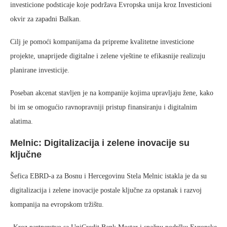
investicione podsticaje koje podržava Evropska unija kroz Investicioni
okvir za zapadni Balkan.
Cilj je pomoći kompanijama da pripreme kvalitetne investicione
projekte, unaprijede digitalne i zelene vještine te efikasnije realizuju
planirane investicije.
Poseban akcenat stavljen je na kompanije kojima upravljaju žene, kako
bi im se omogućio ravnopravniji pristup finansiranju i digitalnim
alatima.
Melnic: Digitalizacija i zelene inovacije su
ključne
Šefica EBRD-a za Bosnu i Hercegovinu Stela Melnic istakla je da su
digitalizacija i zelene inovacije postale ključne za opstanak i razvoj
kompanija na evropskom tržištu.