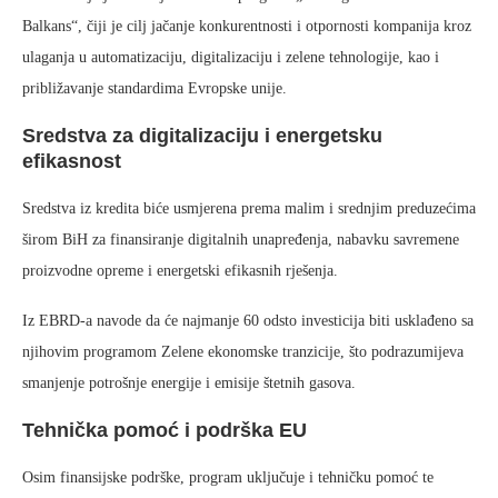
Balkans“, čiji je cilj jačanje konkurentnosti i otpornosti kompanija kroz
ulaganja u automatizaciju, digitalizaciju i zelene tehnologije, kao i
približavanje standardima Evropske unije.
Sredstva za digitalizaciju i energetsku
efikasnost
Sredstva iz kredita biće usmjerena prema malim i srednjim preduzećima
širom BiH za finansiranje digitalnih unapređenja, nabavku savremene
proizvodne opreme i energetski efikasnih rješenja.
Iz EBRD-a navode da će najmanje 60 odsto investicija biti usklađeno sa
njihovim programom Zelene ekonomske tranzicije, što podrazumijeva
smanjenje potrošnje energije i emisije štetnih gasova.
Tehnička pomoć i podrška EU
Osim finansijske podrške, program uključuje i tehničku pomoć te