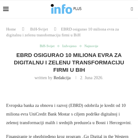
Home
BiH-Svijet
EBRD osigurao 10 miliona evra za
digitalnu i zelenu transformaciju firmi u BiH
BiH-Svijet
Izdvojeno
Najnovije
EBRD OSIGURAO 10 MILIONA EVRA ZA
DIGITALNU I ZELENU TRANSFORMACIJU
FIRMI U BIH
written by
Redakcija
2. Juna 2026.
Evropska banka za obnovu i razvoj (EBRD) odobrila je kredit od 10
miliona evra UniCredit Bank Mostar s ciljem podrške digitalnoj i
zelenoj transformaciji malih i srednjih preduzeća u Bosni i Hercegovini.
Finansiranje je obezbijeđeno kroz program „Go Digital in the Western