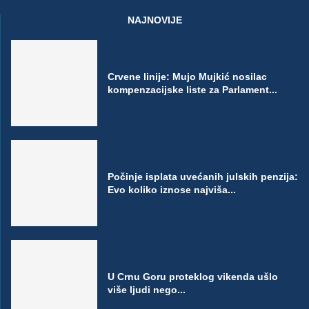
NAJNOVIJE
Crvene linije: Mujo Mujkić nosilac
kompenzacijske liste za Parlament...
Počinje isplata uvećanih julskih penzija:
Evo koliko iznose najviša...
U Crnu Goru proteklog vikenda ušlo
više ljudi nego...