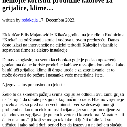
nemojte koristiti produžne kablove za
grijalice, klime…
written by
redakcija
17. Decembra 2023.
Električar Edis Mujanović iz Kikača godinama je radio u Rudnicima
“Kreka” na održavanju struje i vodova u ovom preduzeću. Danas
često izlazi na intervencije na cijeloj teritoriji Kalesije i vlasnik je
sopstvene firme za elektro instalacije.
Danas se oglasio, na svom facebook-u gdje je poslao upozerenje
građanima da ne koriste produžne kablove u svojim domovima kako
bi uključi grijalice, klime ili druge uređaje za zagrijavanje jer to
može dovesti do požara i nastanka veće materijalne štete.
Njegov status prenosimo u cjelosti:
Želio bi da skrenem pažnju svima koji su se odlučili ovu zimu grijati
na “struju” da obrate pažnju na koji način to rade. Hladno vrijeme je
počelo a tek su pred nama veći minusi i već se dešavaju mnogi
problemi na kućnim elektro instalacijama jer su ne pripremljene za
cjelodnevno zagrijavanje putem invertera i konvektora. Morate znati
da to nisu uređaji koji se mogu tek tako uključiti u bilo kakvu
utičnicu i tako raditi duži period bez da izazovu u najboljem slučaju