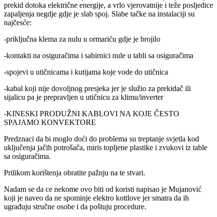
prekid dotoka električne energije, a vrlo vjerovatnije i teže posljedice
zapaljenja negdje gdje je slab spoj. Slabe tačke na instalaciji su
najčesće:
-priključna klema za nulu u ormariću gdje je brojilo
-kontakti na osiguračima i sabirnici nule u tabli sa osiguračima
-spojevi u utičnicama i kutijama koje vode do utičnica
-kabal koji nije dovoljnog presjeka jer je služio za prekidač ili
sijalicu pa je prepravljen u utičnicu za klimu/inverter
-KINESKI PRODUŽNI KABLOVI NA KOJE ČESTO
SPAJAMO KONVEKTORE
Predznaci da bi moglo doći do problema su treptanje svjetla kod
uključenja jačih potrošača, miris topljene plastike i zvukovi iz table
sa osiguračima.
Prilikom korištenja obratite pažnju na te stvari.
Nadam se da ce nekome ovo biti od koristi napisao je Mujanović
koji je naveo da ne spominje elektro kottlove jer smatra da ih
ugrađuju stručne osobe i da poštuju procedure.