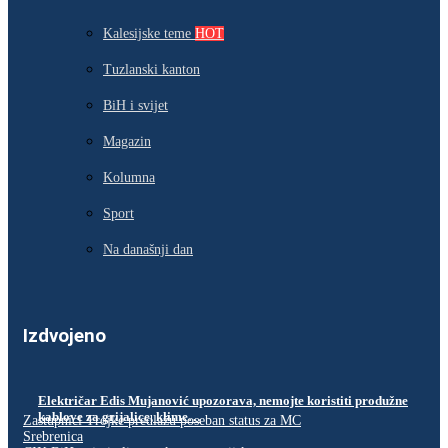
Kalesijske teme
HOT
Tuzlanski kanton
BiH i svijet
Magazin
Kolumna
Sport
Na današnji dan
Izdvojeno
Električar Edis Mujanović upozorava, nemojte koristiti produžne
kablove za grijalice, klime…
Zastupnici Trojke predlažu poseban status za MC
Srebrenica