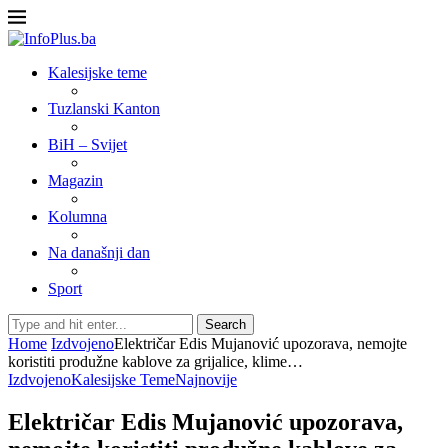
Kalesijske teme
Tuzlanski Kanton
BiH – Svijet
Magazin
Kolumna
Na današnji dan
Sport
Search
Home
Izdvojeno
Električar Edis Mujanović upozorava, nemojte
koristiti produžne kablove za grijalice, klime…
Izdvojeno
Kalesijske Teme
Najnovije
Električar Edis Mujanović upozorava,