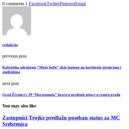
0 comments
1
Facebook
Twitter
Pinterest
Email
redakcija
previous post
Kalesijsko udruženje “Može bolje” daje laptope na korištenje učenicima i
studentima
next post
Grad Živinice i JP “Horizontala” kreću u uređenje pijace u centru grada
You may also like
Zastupnici Trojke predlažu poseban status za MC
Srebrenica