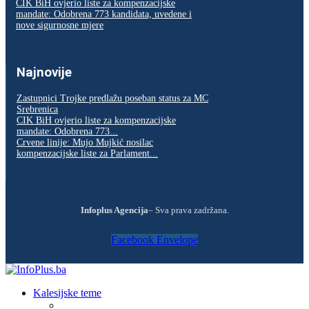
CIK BiH ovjerio liste za kompenzacijske
mandate: Odobrena 773 kandidata, uvedene i
nove sigurnosne mjere
Najnovije
Zastupnici Trojke predlažu poseban status za MC
Srebrenica
CIK BiH ovjerio liste za kompenzacijske
mandate: Odobrena 773...
Crvene linije: Mujo Mujkić nosilac
kompenzacijske liste za Parlament...
Infoplus Agencija
– Sva prava zadržana.
Facebook
Envelope
Kalesijske teme