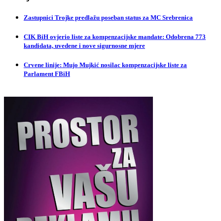
Zastupnici Trojke predlažu poseban status za MC Srebrenica
CIK BiH ovjerio liste za kompenzacijske mandate: Odobrena 773
kandidata, uvedene i nove sigurnosne mjere
Crvene linije: Mujo Mujkić nosilac kompenzacijske liste za
Parlament FBiH