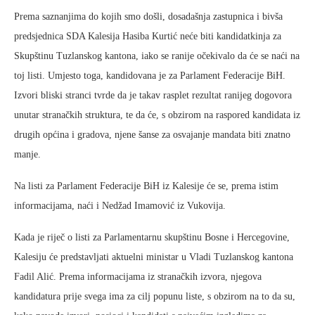
Prema saznanjima do kojih smo došli, dosadašnja zastupnica i bivša
predsjednica SDA Kalesija Hasiba Kurtić neće biti kandidatkinja za
Skupštinu Tuzlanskog kantona, iako se ranije očekivalo da će se naći na
toj listi. Umjesto toga, kandidovana je za Parlament Federacije BiH.
Izvori bliski stranci tvrde da je takav rasplet rezultat ranijeg dogovora
unutar stranačkih struktura, te da će, s obzirom na raspored kandidata iz
drugih općina i gradova, njene šanse za osvajanje mandata biti znatno
manje.
Na listi za Parlament Federacije BiH iz Kalesije će se, prema istim
informacijama, naći i Nedžad Imamović iz Vukovija.
Kada je riječ o listi za Parlamentarnu skupštinu Bosne i Hercegovine,
Kalesiju će predstavljati aktuelni ministar u Vladi Tuzlanskog kantona
Fadil Alić. Prema informacijama iz stranačkih izvora, njegova
kandidatura prije svega ima za cilj popunu liste, s obzirom na to da su,