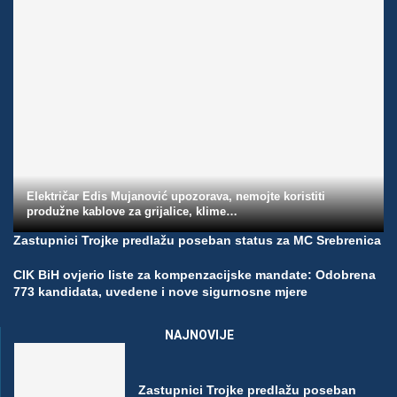
Električar Edis Mujanović upozorava, nemojte koristiti
produžne kablove za grijalice, klime…
Zastupnici Trojke predlažu poseban status za MC Srebrenica
CIK BiH ovjerio liste za kompenzacijske mandate: Odobrena
773 kandidata, uvedene i nove sigurnosne mjere
NAJNOVIJE
Zastupnici Trojke predlažu poseban