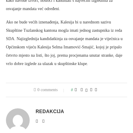
kako navode izvori, nosioci i kandidati s najvećim izgledima za
osvajanje mandata već određeni.
Ako ne bude većih iznenađenja, Kalesija bi u narednom sazivu
Skupštine Tuzlanskog kantona mogla imati jednog zastupnika iz reda
SDA. Najizglednija kandidatkinja za osvajanje mandata je vijećnica u
Općinskom vijeću Kalesija Selma Imamović-Smajić, kojoj je pripalo
četvrto mjesto na listi, što joj, prema procjenama unutar stranke, daje
vrlo dobre izglede za ulazak u skupštinske klupe.
0 comments
0
REDAKCIJA