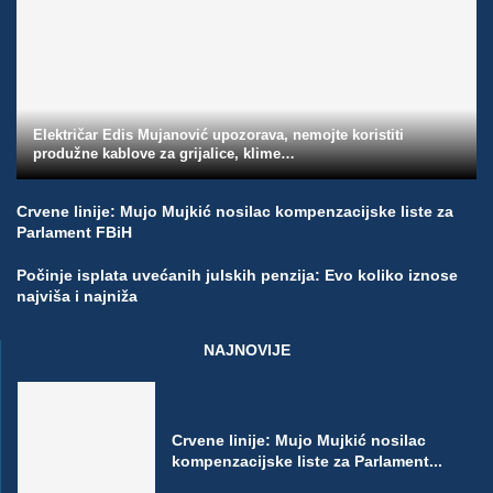
Električar Edis Mujanović upozorava, nemojte koristiti
produžne kablove za grijalice, klime…
Crvene linije: Mujo Mujkić nosilac kompenzacijske liste za
Parlament FBiH
Počinje isplata uvećanih julskih penzija: Evo koliko iznose
najviša i najniža
NAJNOVIJE
Crvene linije: Mujo Mujkić nosilac
kompenzacijske liste za Parlament...