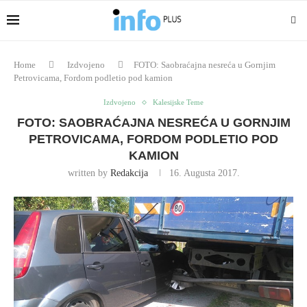
Home
Izdvojeno
FOTO: Saobraćajna nesreća u Gornjim
Petrovicama, Fordom podletio pod kamion
Izdvojeno
Kalesijske Teme
FOTO: SAOBRAĆAJNA NESREĆA U GORNJIM
PETROVICAMA, FORDOM PODLETIO POD
KAMION
written by
Redakcija
16. Augusta 2017.