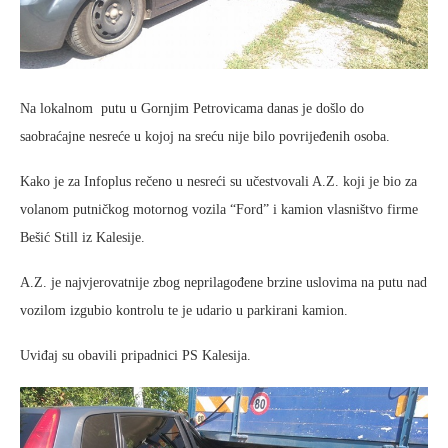
Na lokalnom putu u Gornjim Petrovicama danas je došlo do
saobraćajne nesreće u kojoj na sreću nije bilo povrijeđenih osoba.
Kako je za Infoplus rečeno u nesreći su učestvovali A.Z. koji je bio za
volanom putničkog motornog vozila “Ford” i kamion vlasništvo firme
Bešić Still iz Kalesije.
A.Z. je najvjerovatnije zbog neprilagođene brzine uslovima na putu nad
vozilom izgubio kontrolu te je udario u parkirani kamion.
Uviđaj su obavili pripadnici PS Kalesija.