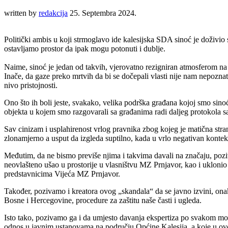
written by
redakcija
25. Septembra 2024.
Politički ambis u koji strmoglavo ide kalesijska SDA sinoć je doživio 
ostavljamo prostor da ipak mogu potonuti i dublje.
Naime, sinoć je jedan od takvih, vjerovatno rezigniran atmosferom na
Inače, da gaze preko mrtvih da bi se dočepali vlasti nije nam nepoznat
nivo pristojnosti.
Ono što ih boli jeste, svakako, velika podrška građana kojoj smo sin
objekta u kojem smo razgovarali sa građanima radi daljeg protokola 
Sav cinizam i usplahirenost vrlog pravnika zbog kojeg je matična st
zlonamjerno a usput da izgleda suptilno, kada u vrlo negativan kontek
Međutim, da ne bismo previše njima i takvima davali na značaju, poz
neovlašteno ušao u prostorije u vlasništvu MZ Prnjavor, kao i ukloni
predstavnicima Vijeća MZ Prnjavor.
Također, pozivamo i kreatora ovog „skandala“ da se javno izvini, on
Bosne i Hercegovine, procedure za zaštitu naše časti i ugleda.
Isto tako, pozivamo ga i da umjesto davanja ekspertiza po svakom mog
odnos u javnim ustanovama na području Općine Kalesija, a koje u ovoj