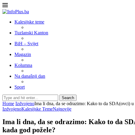
Kalesijske teme
Tuzlanski Kanton
BiH – Svijet
Magazin
Kolumna
Na današnji dan
Sport
Search
Home
Izdvojeno
Ima li dna, da se odrazimo: Kako to da SDA(ovci) u Ka
Izdvojeno
Kalesijske Teme
Najnovije
Ima li dna, da se odrazimo: Kako to da SDA(
kada god požele?