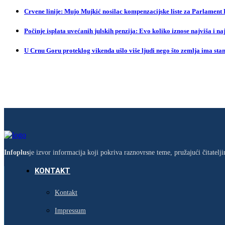
Crvene linije: Mujo Mujkić nosilac kompenzacijske liste za Parlament
Počinje isplata uvećanih julskih penzija: Evo koliko iznose najviša i na
U Crnu Goru proteklog vikenda ušlo više ljudi nego što zemlja ima sta
Infoplus
je izvor informacija koji pokriva raznovrsne teme, pružajući čitatel
KONTAKT
Kontakt
Impressum