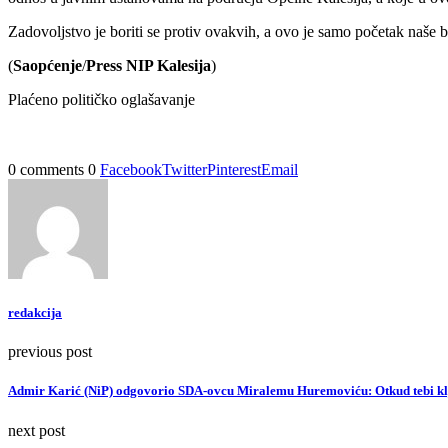
Zadovoljstvo je boriti se protiv ovakvih, a ovo je samo početak naše 
(
Saopćenje
/
Press NIP Kalesija
)
Plaćeno političko oglašavanje
0 comments
0
Facebook
Twitter
Pinterest
Email
redakcija
previous post
Admir Karić (NiP) odgovorio SDA-ovcu Miralemu Huremoviću: Otkud tebi klj
next post