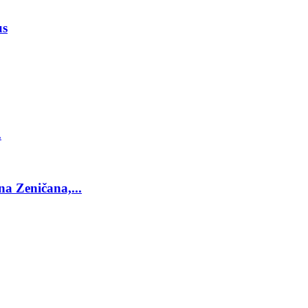
us
.
a Zeničana,...