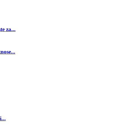
e za...
nose...
...