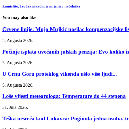
Zamislite, Teočak nikad nije mijenjao načelnika
You may also like
Crvene linije: Mujo Mujkić nosilac kompenzacijske list
5. Augusta 2026.
Počinje isplata uvećanih julskih penzija: Evo koliko iz
5. Augusta 2026.
U Crnu Goru proteklog vikenda ušlo više ljudi...
5. Augusta 2026.
Loše vijesti meteorologa: Temperature do 44 stepena
31. Jula 2026.
Teška nesreća kod Lukavca: Poginula jedna osoba, tri