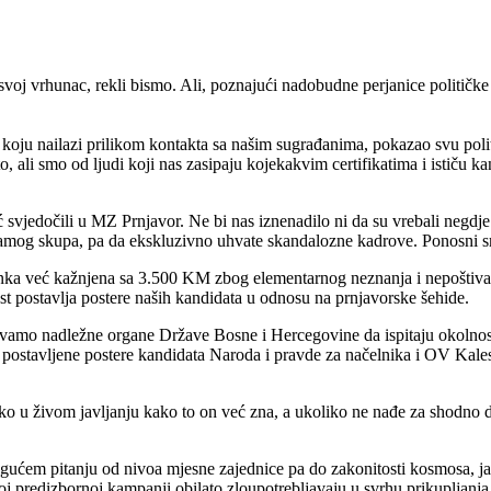
svoj vrhunac, rekli bismo. Ali, poznajući nadobudne perjanice političke 
 koju nailazi prilikom kontakta sa našim sugrađanima, pokazao svu polit
o, ali smo od ljudi koji nas zasipaju kojekakvim certifikatima i ističu 
oć svjedočili u MZ Prnjavor. Ne bi nas iznenadilo ni da su vrebali neg
samog skupa, pa da ekskluzivno uhvate skandalozne kadrove. Ponosni smo
ranka već kažnjena sa 3.500 KM zbog elementarnog neznanja i nepoštiv
st postavlja postere naših kandidata u odnosu na prnjavorske šehide.
ivamo nadležne organe Države Bosne i Hercegovine da ispitaju okolnost
o postavljene postere kandidata Naroda i pravde za načelnika i OV Kales
ako u živom javljanju kako to on već zna, a ukoliko ne nađe za shodno
ućem pitanju od nivoa mjesne zajednice pa do zakonitosti kosmosa, jav
 predizbornoj kampanji obilato zloupotrebljavaju u svrhu prikupljanja