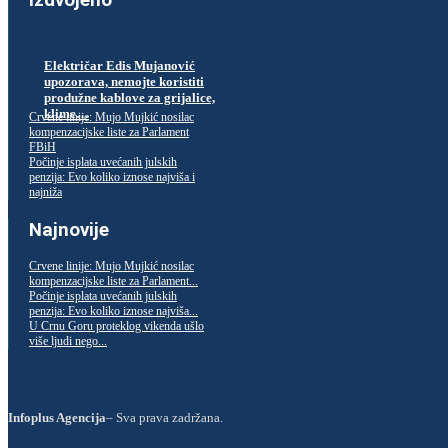
Izdvojeno
Električar Edis Mujanović
upozorava, nemojte koristiti
produžne kablove za grijalice,
klime…
Crvene linije: Mujo Mujkić nosilac
kompenzacijske liste za Parlament
FBiH
Počinje isplata uvećanih julskih
penzija: Evo koliko iznose najviša i
najniža
Najnovije
Crvene linije: Mujo Mujkić nosilac
kompenzacijske liste za Parlament...
Počinje isplata uvećanih julskih
penzija: Evo koliko iznose najviša...
U Crnu Goru proteklog vikenda ušlo
više ljudi nego...
Infoplus Agencija
– Sva prava zadržana.