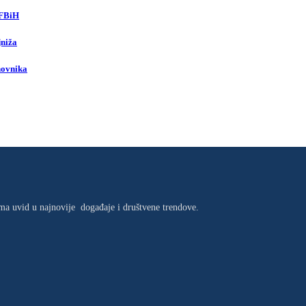
 FBiH
jniža
novnika
jima uvid u najnovije događaje i društvene trendove.