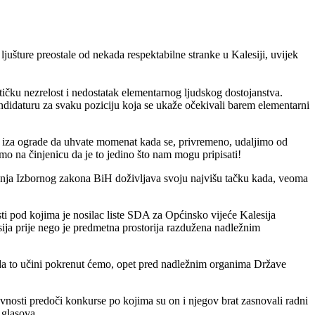
ljušture preostale od nekada respektabilne stranke u Kalesiji, uvijek
ičku nezrelost i nedostatak elementarnog ljudskog dostojanstva.
kandidaturu za svaku poziciju koja se ukaže očekivali barem elementarni
dje iza ograde da uhvate momenat kada se, privremeno, udaljimo od
 na činjenicu da je to jedino što nam mogu pripisati!
anja Izbornog zakona BiH doživljava svoju najvišu tačku kada, veoma
i pod kojima je nosilac liste SDA za Općinsko vijeće Kalesija
ija prije nego je predmetna prostorija razdužena nadležnim
 da to učini pokrenut ćemo, opet pred nadležnim organima Države
nosti predoči konkurse po kojima su on i njegov brat zasnovali radni
 glasova.