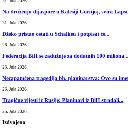
31. Jula 2026.
Na druženju dijaspore u Kalesiji Gornjoj, svira Laps
31. Jula 2026.
Džeko pristao ostati u Schalkeu i potpisat će...
26. Jula 2026.
Federacija BiH se zadužuje za dodatnih 100 miliona..
26. Jula 2026.
Nezapamćena tragedija bh. planinarstva: Ovo su imen
26. Jula 2026.
Tragične vijesti iz Rusije: Planinari iz BiH stradali...
26. Jula 2026.
Izdvojeno