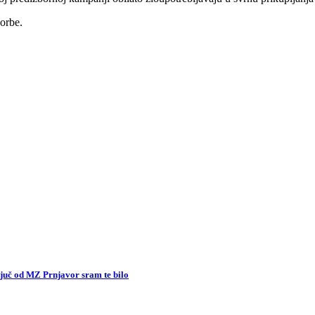
borbe.
uč od MZ Prnjavor sram te bilo