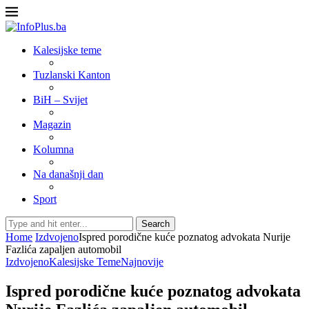
Kalesijske teme
Tuzlanski Kanton
BiH – Svijet
Magazin
Kolumna
Na današnji dan
Sport
Search
Home
Izdvojeno
Ispred porodične kuće poznatog advokata Nurije
Fazlića zapaljen automobil
Izdvojeno
Kalesijske Teme
Najnovije
Ispred porodične kuće poznatog advokata