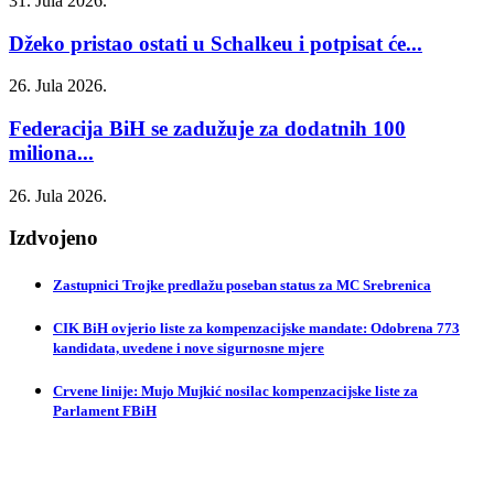
31. Jula 2026.
Džeko pristao ostati u Schalkeu i potpisat će...
26. Jula 2026.
Federacija BiH se zadužuje za dodatnih 100
miliona...
26. Jula 2026.
Izdvojeno
Zastupnici Trojke predlažu poseban status za MC Srebrenica
CIK BiH ovjerio liste za kompenzacijske mandate: Odobrena 773
kandidata, uvedene i nove sigurnosne mjere
Crvene linije: Mujo Mujkić nosilac kompenzacijske liste za
Parlament FBiH