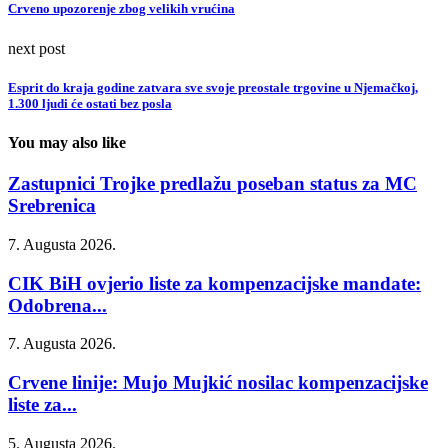
Crveno upozorenje zbog velikih vrućina
next post
Esprit do kraja godine zatvara sve svoje preostale trgovine u Njemačkoj,
1.300 ljudi će ostati bez posla
You may also like
Zastupnici Trojke predlažu poseban status za MC
Srebrenica
7. Augusta 2026.
CIK BiH ovjerio liste za kompenzacijske mandate:
Odobrena...
7. Augusta 2026.
Crvene linije: Mujo Mujkić nosilac kompenzacijske
liste za...
5. Augusta 2026.