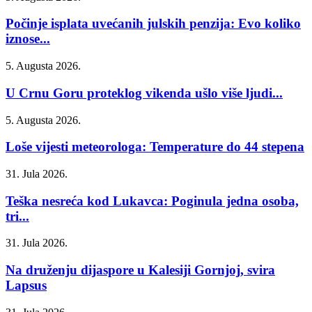
Počinje isplata uvećanih julskih penzija: Evo koliko
iznose...
5. Augusta 2026.
U Crnu Goru proteklog vikenda ušlo više ljudi...
5. Augusta 2026.
Loše vijesti meteorologa: Temperature do 44 stepena
31. Jula 2026.
Teška nesreća kod Lukavca: Poginula jedna osoba,
tri...
31. Jula 2026.
Na druženju dijaspore u Kalesiji Gornjoj, svira
Lapsus