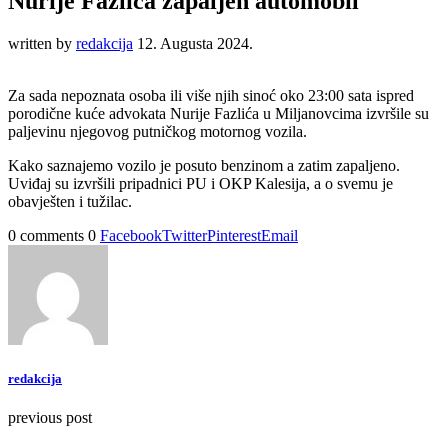
Nurije Fazlića zapaljen automobil
written by
redakcija
12. Augusta 2024.
Za sada nepoznata osoba ili više njih sinoć oko 23:00 sata ispred
porodične kuće advokata Nurije Fazlića u Miljanovcima izvršile su
paljevinu njegovog putničkog motornog vozila.
Kako saznajemo vozilo je posuto benzinom a zatim zapaljeno.
Uviđaj su izvršili pripadnici PU i OKP Kalesija, a o svemu je
obavješten i tužilac.
0 comments
0
Facebook
Twitter
Pinterest
Email
redakcija
previous post