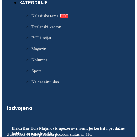
KATEGORIJE
Kalesijske teme
HOT
Tuzlanski kanton
BiH i svijet
Magazin
Kolumna
Sport
Na današnji dan
Izdvojeno
Električar Edis Mujanović upozorava, nemojte koristiti produžne
kablove za grijalice, klime…
Zastupnici Trojke predlažu poseban status za MC