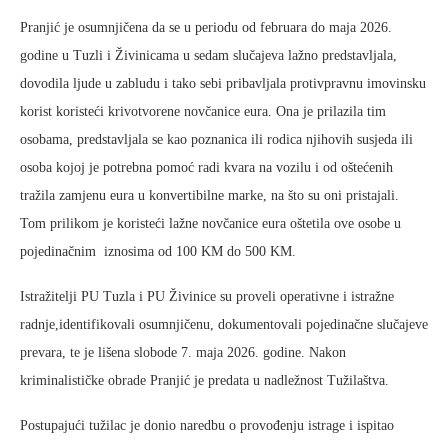
Pranjić je osumnjičena da se u periodu od februara do maja 2026.
godine u Tuzli i Živinicama u sedam slučajeva lažno predstavljala,
dovodila ljude u zabludu i tako sebi pribavljala protivpravnu imovinsku
korist koristeći krivotvorene novčanice eura. Ona je prilazila tim
osobama, predstavljala se kao poznanica ili rodica njihovih susjeda ili
osoba kojoj je potrebna pomoć radi kvara na vozilu i od oštećenih
tražila zamjenu eura u konvertibilne marke, na što su oni pristajali.
Tom prilikom je koristeći lažne novčanice eura oštetila ove osobe u
pojedinačnim iznosima od 100 KM do 500 KM.
Istražitelji PU Tuzla i PU Živinice su proveli operativne i istražne
radnje,identifikovali osumnjičenu, dokumentovali pojedinačne slučajeve
prevara, te je lišena slobode 7. maja 2026. godine. Nakon
kriminalističke obrade Pranjić je predata u nadležnost Tužilaštva.
Postupajući tužilac je donio naredbu o provođenju istrage i ispitao