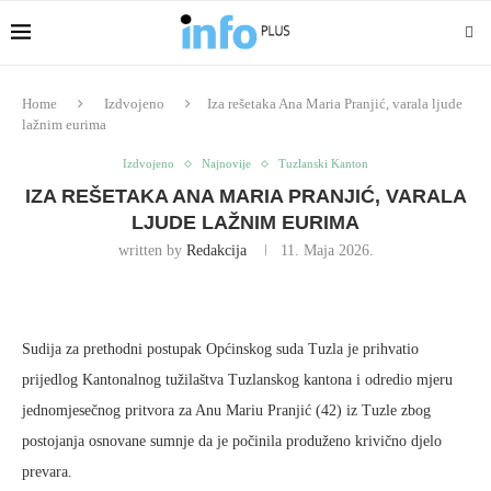
Home
Izdvojeno
Iza rešetaka Ana Maria Pranjić, varala ljude
lažnim eurima
Izdvojeno
Najnovije
Tuzlanski Kanton
IZA REŠETAKA ANA MARIA PRANJIĆ, VARALA
LJUDE LAŽNIM EURIMA
written by
Redakcija
11. Maja 2026.
Sudija za prethodni postupak Općinskog suda Tuzla je prihvatio
prijedlog Kantonalnog tužilaštva Tuzlanskog kantona i odredio mjeru
jednomjesečnog pritvora za Anu Mariu Pranjić (42) iz Tuzle zbog
postojanja osnovane sumnje da je počinila produženo krivično djelo
prevara.