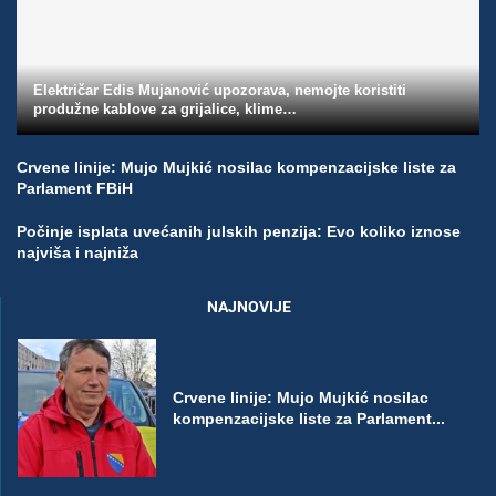
Električar Edis Mujanović upozorava, nemojte koristiti
produžne kablove za grijalice, klime…
Crvene linije: Mujo Mujkić nosilac kompenzacijske liste za
Parlament FBiH
Počinje isplata uvećanih julskih penzija: Evo koliko iznose
najviša i najniža
NAJNOVIJE
Crvene linije: Mujo Mujkić nosilac
kompenzacijske liste za Parlament...