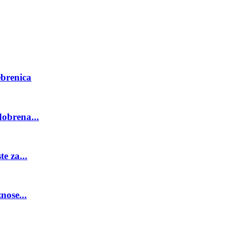
ebrenica
obrena...
e za...
nose...