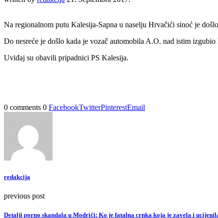
Na regionalnom putu Kalesija-Sapna u naselju Hrvačići sinoć je došlo 
Do nesreće je došlo kada je vozač automobila A.O. nad istim izgubio k
Uviđaj su obavili pripadnici PS Kalesija.
0 comments
0
Facebook
Twitter
Pinterest
Email
redakcija
previous post
Detalji porno skandala u Modriči: Ko je fatalna crnka koja je zavela i ucijeni