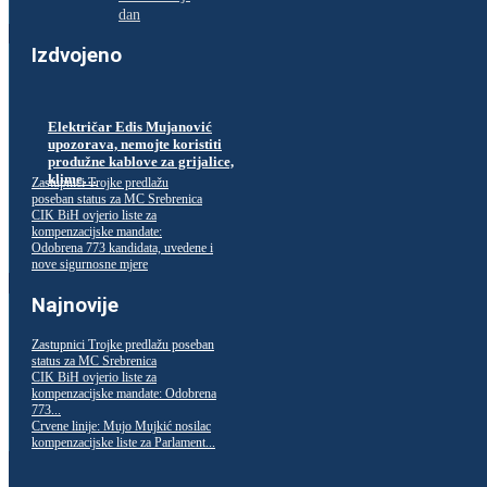
dan
Izdvojeno
Električar Edis Mujanović
upozorava, nemojte koristiti
produžne kablove za grijalice,
klime…
Zastupnici Trojke predlažu
poseban status za MC Srebrenica
CIK BiH ovjerio liste za
kompenzacijske mandate:
Odobrena 773 kandidata, uvedene i
nove sigurnosne mjere
Najnovije
Zastupnici Trojke predlažu poseban
status za MC Srebrenica
CIK BiH ovjerio liste za
kompenzacijske mandate: Odobrena
773...
Crvene linije: Mujo Mujkić nosilac
kompenzacijske liste za Parlament...