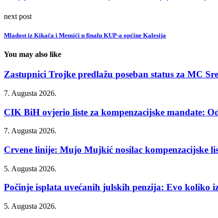
next post
Mladost iz Kikača i Memići u finalu KUP-a općine Kalesija
You may also like
Zastupnici Trojke predlažu poseban status za MC Sr
7. Augusta 2026.
CIK BiH ovjerio liste za kompenzacijske mandate: Od
7. Augusta 2026.
Crvene linije: Mujo Mujkić nosilac kompenzacijske list
5. Augusta 2026.
Počinje isplata uvećanih julskih penzija: Evo koliko iz
5. Augusta 2026.