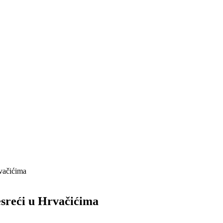
rvačićima
esreći u Hrvačićima