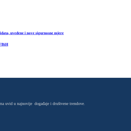
data, uvedene i nove sigurnosne mjere
 FBiH
jima uvid u najnovije događaje i društvene trendove.