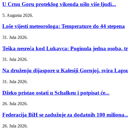
U Crnu Goru proteklog vikenda ušlo više ljudi...
5. Augusta 2026.
Loše vijesti meteorologa: Temperature do 44 stepena
31. Jula 2026.
Teška nesreća kod Lukavca: Poginula jedna osoba, tri
31. Jula 2026.
Na druženju dijaspore u Kalesiji Gornjoj, svira Laps
31. Jula 2026.
Džeko pristao ostati u Schalkeu i potpisat će...
26. Jula 2026.
Federacija BiH se zadužuje za dodatnih 100 miliona..
26. Jula 2026.