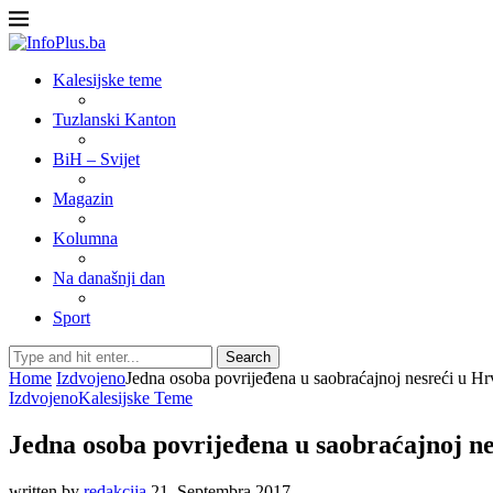
Kalesijske teme
Tuzlanski Kanton
BiH – Svijet
Magazin
Kolumna
Na današnji dan
Sport
Search
Home
Izdvojeno
Jedna osoba povrijeđena u saobraćajnoj nesreći u H
Izdvojeno
Kalesijske Teme
Jedna osoba povrijeđena u saobraćajnoj n
written by
redakcija
21. Septembra 2017.