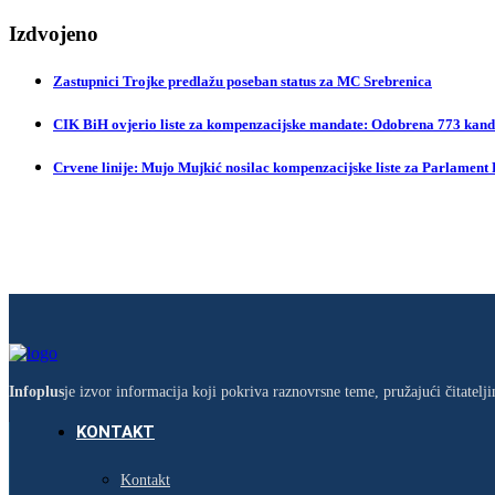
Izdvojeno
Zastupnici Trojke predlažu poseban status za MC Srebrenica
CIK BiH ovjerio liste za kompenzacijske mandate: Odobrena 773 kandi
Crvene linije: Mujo Mujkić nosilac kompenzacijske liste za Parlament
Infoplus
je izvor informacija koji pokriva raznovrsne teme, pružajući čitatel
KONTAKT
Kontakt