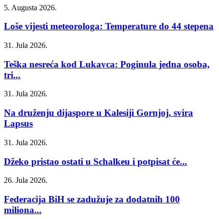
5. Augusta 2026.
Loše vijesti meteorologa: Temperature do 44 stepena
31. Jula 2026.
Teška nesreća kod Lukavca: Poginula jedna osoba,
tri...
31. Jula 2026.
Na druženju dijaspore u Kalesiji Gornjoj, svira
Lapsus
31. Jula 2026.
Džeko pristao ostati u Schalkeu i potpisat će...
26. Jula 2026.
Federacija BiH se zadužuje za dodatnih 100
miliona...