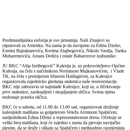
Predmundijalska euforija je sve prisutnija. Naši Zmajevi su
otputovali za Ameriku. Na nama je da navijamo za Edina Dzeko,
Esmira Bajraktarevića, Kerima Alajbegovića, Nikolu Vasilja, Tarika
Muharemovića, Amara Dedića i ostale Babarezove izabranike.
JU BKC “Alija Izetbegović” Kalesija je, uz pokroviteljstvo Općine
Kalesija, na čelu s načelnikom Nerminom Mujkanovićem, i Vlade
TK, na čelu s premijerom Irfanom Halilagićem, za Kalesijce
organizovala zajednicko gledanja utakmica naše reorezentacije.
BKC nije zaboravio ni najmlađe Kalesijce, koji su, u iščekivanju
prve utakmice, zaokupljeni i skupljanjem sličica. Svima njima
nedostaje poneka sličica.
BKC će u subotu, od 11.00 do 13.00 sati, organizovati druženje
kalesijskih mališana sa golgeterom Veleža Arminom Spahićem,
nasljednikom Edina Džeke u reprezentativnom dresu. Očekuje se
veliki broj mališana, koji će zajedno s nama da pjevaju navijačke
pjesme, da se druže i slikaju sa Spahićem i međusobno razmjenjuju