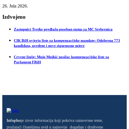
26. Jula 2026.
Izdvojeno
Zastupnici Trojke predlažu poseban status za MC Srebrenica
CIK BiH ovjerio liste za kompenzacijske mandate: Odobrena 773
kandidata, uvedene i nove sigurnosne mjere
Crvene linije: Mujo Mujkić nosilac kompenzacijske liste za
Parlament FBiH
Infoplus
je izvor informacija koji pokriva raznovrsne teme,
pružajući čitateljima uvid u najnovije događaje i društvene