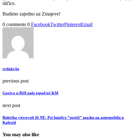
sličice.
Budimo zajedno uz Zmajeve!
0 comments
0
Facebook
Twitter
Pinterest
Email
redakcija
previous post
Gorivo u BiH palo ispod tri KM
next post
Rubrika vjerovali ili NE: Psi lutalice “pojeli” masku na automobilu u
Kalesiji
You may also like