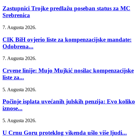
Zastupnici Trojke predlažu poseban status za MC
Srebrenica
7. Augusta 2026.
CIK BiH ovjerio liste za kompenzacijske mandate:
Odobrena...
7. Augusta 2026.
Crvene linije: Mujo Mujkić nosilac kompenzacijske
liste za...
5. Augusta 2026.
Počinje isplata uvećanih julskih penzija: Evo koliko
iznose...
5. Augusta 2026.
U Crnu Goru proteklog vikenda ušlo više ljudi...