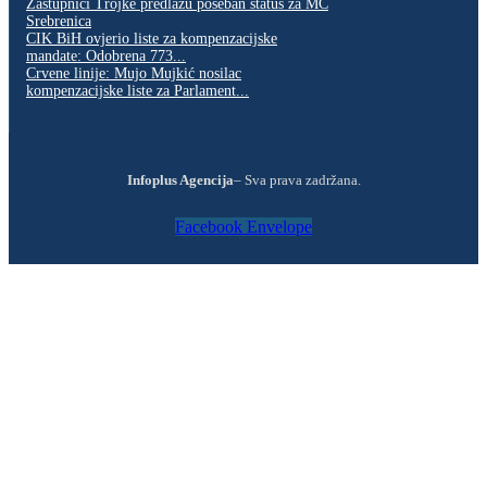
Zastupnici Trojke predlažu poseban status za MC
Srebrenica
CIK BiH ovjerio liste za kompenzacijske
mandate: Odobrena 773...
Crvene linije: Mujo Mujkić nosilac
kompenzacijske liste za Parlament...
Infoplus Agencija
– Sva prava zadržana.
Facebook
Envelope