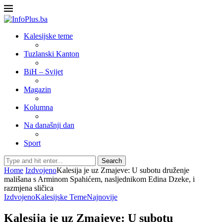
Kalesijske teme
Tuzlanski Kanton
BiH – Svijet
Magazin
Kolumna
Na današnji dan
Sport
Search
Home
Izdvojeno
Kalesija je uz Zmajeve: U subotu druženje
mališana s Arminom Spahićem, nasljednikom Edina Dzeke, i
razmjena sličica
Izdvojeno
Kalesijske Teme
Najnovije
Kalesija je uz Zmajeve: U subotu