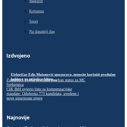
Magazin
Kolumna
Sport
Na današnji dan
Izdvojeno
Električar Edis Mujanović upozorava, nemojte koristiti produžne
kablove za grijalice, klime…
Zastupnici Trojke predlažu poseban status za MC
Srebrenica
CIK BiH ovjerio liste za kompenzacijske
mandate: Odobrena 773 kandidata, uvedene i
nove sigurnosne mjere
Najnovije