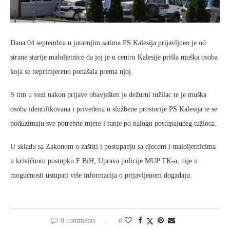
Dana 04.septembra u jutarnjim satima PS Kalesija prijavljneo je od
strane starije maloljetnice da joj je u centru Kalesije prišla muška osoba
koja se neprimjereno ponašala prema njoj.
S tim u vezi nakon prijave obavješten je dežurni tužilac te je muška
osoba identifikovana i privedena u službene prostorije PS Kalesija te se
poduzimaju sve potrebne mjere i ranje po nalogu postupajućeg tužioca.
U skladu sa Zakonom o zaštiti i postupanju sa djecom i maloljetnicima
u krivičnom postupku F BiH, Uprava policije MUP TK-a, nije u
mogućnosti ustupati više informacija o prijavljenom događaju.
0 comments
0