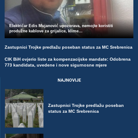
Električar Edis Mujanović upozorava, nemojte koristiti
produžne kablove za grijalice, klime…
Zastupnici Trojke predlažu poseban status za MC Srebrenica
CIK BiH ovjerio liste za kompenzacijske mandate: Odobrena
773 kandidata, uvedene i nove sigurnosne mjere
NAJNOVIJE
Zastupnici Trojke predlažu poseban
status za MC Srebrenica