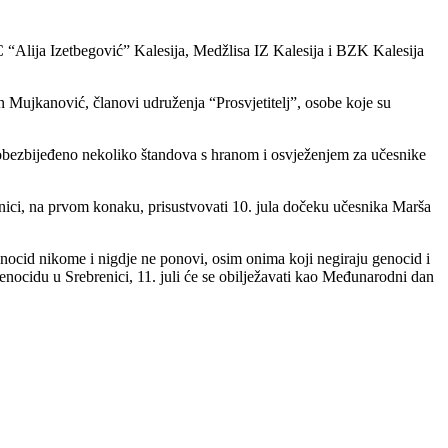
C “Alija Izetbegović” Kalesija, Medžlisa IZ Kalesija i BZK Kalesija
n Mujkanović, članovi udruženja “Prosvjetitelj”, osobe koje su
će obezbijeđeno nekoliko štandova s hranom i osvježenjem za učesnike
anici, na prvom konaku, prisustvovati 10. jula dočeku učesnika Marša
enocid nikome i nigdje ne ponovi, osim onima koji negiraju genocid i
ocidu u Srebrenici, 11. juli će se obilježavati kao Međunarodni dan