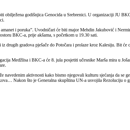
biti obilježena godišnjica Genocida u Srebrenici. U organizaciji JU BK
ci.
a: amanet i poruka”. Uvodničari će biti major Mehdin Jakubović i Nermi
prostoru BKC-a, prije akšama, s početkom u 19.30 sati.
ji iz drugih gradova pješače do Potočara i prolaze kroz Kalesiju. Bit 
gacija Medžlisa i BKC-a će 8. jula posjetiti učesnike Marša mira u Još
are.
uže navedenim aktivnosti kako bismo njegovali kulturu sjećanja da se g
okova… Nakon što je Generalna skupština UN-a usvojila Rezoluciju o gen