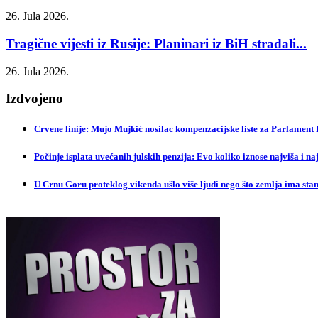
26. Jula 2026.
Tragične vijesti iz Rusije: Planinari iz BiH stradali...
26. Jula 2026.
Izdvojeno
Crvene linije: Mujo Mujkić nosilac kompenzacijske liste za Parlament
Počinje isplata uvećanih julskih penzija: Evo koliko iznose najviša i na
U Crnu Goru proteklog vikenda ušlo više ljudi nego što zemlja ima sta