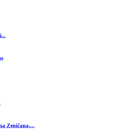
...
us
.
a Zeničana,...