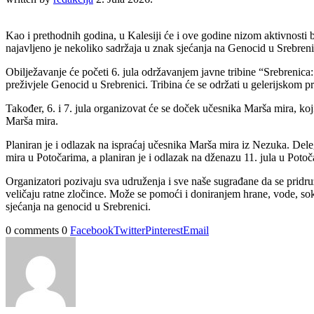
Kao i prethodnih godina, u Kalesiji će i ove godine nizom aktivnosti 
najavljeno je nekoliko sadržaja u znak sjećanja na Genocid u Srebreni
Obilježavanje će početi 6. jula održavanjem javne tribine “Srebrenic
preživjele Genocid u Srebrenici. Tribina će se održati u gelerijskom 
Također, 6. i 7. jula organizovat će se doček učesnika Marša mira, ko
Marša mira.
Planiran je i odlazak na ispraćaj učesnika Marša mira iz Nezuka. Dele
mira u Potočarima, a planiran je i odlazak na dženazu 11. jula u Potoč
Organizatori pozivaju sva udruženja i sve naše sugrađane da se pridr
veličaju ratne zločince. Može se pomoći i doniranjem hrane, vode, s
sjećanja na genocid u Srebrenici.
0 comments
0
Facebook
Twitter
Pinterest
Email