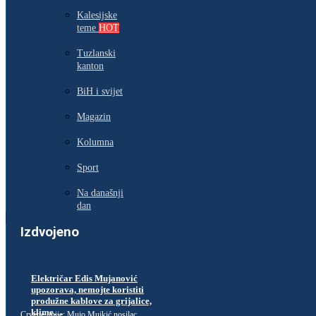
Kalesijske
teme
HOT
Tuzlanski
kanton
BiH i svijet
Magazin
Kolumna
Sport
Na današnji
dan
Izdvojeno
Električar Edis Mujanović
upozorava, nemojte koristiti
produžne kablove za grijalice,
klime…
Crvene linije: Mujo Mujkić nosilac