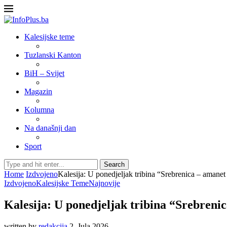
Kalesijske teme
Tuzlanski Kanton
BiH – Svijet
Magazin
Kolumna
Na današnji dan
Sport
Search
Home
Izdvojeno
Kalesija: U ponedjeljak tribina “Srebrenica – amanet
Izdvojeno
Kalesijske Teme
Najnovije
Kalesija: U ponedjeljak tribina “Srebreni
written by
redakcija
2. Jula 2026.