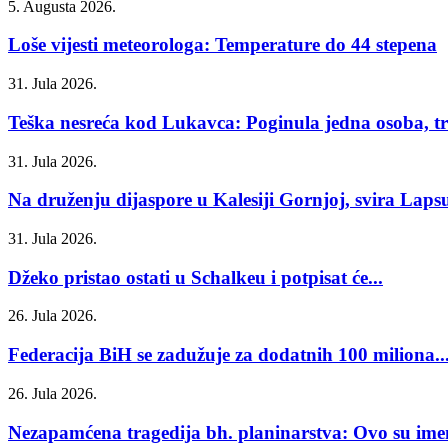
5. Augusta 2026.
Loše vijesti meteorologa: Temperature do 44 stepena
31. Jula 2026.
Teška nesreća kod Lukavca: Poginula jedna osoba, tri
31. Jula 2026.
Na druženju dijaspore u Kalesiji Gornjoj, svira Laps
31. Jula 2026.
Džeko pristao ostati u Schalkeu i potpisat će...
26. Jula 2026.
Federacija BiH se zadužuje za dodatnih 100 miliona..
26. Jula 2026.
Nezapamćena tragedija bh. planinarstva: Ovo su imen