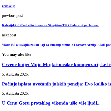
redakcija
previous post
Kalesijski SDP odredio imena za Skupštinu TK i Federalni parlament
next post
Vlada RS-a usvojila zakon koji za isticanje simbola i zastave Armije RBiH pre
You may also like
Crvene linije: Mujo Mujkić nosilac kompenzacijske list
5. Augusta 2026.
Počinje isplata uvećanih julskih penzija: Evo koliko iz
5. Augusta 2026.
U Crnu Goru proteklog vikenda ušlo više ljudi...