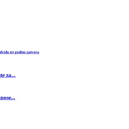
dviđa tri godine zatvora
e za...
nose...