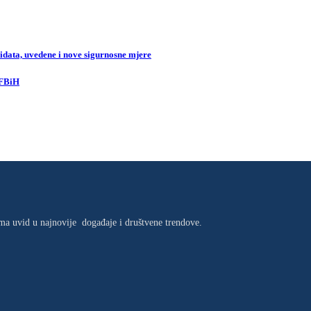
data, uvedene i nove sigurnosne mjere
 FBiH
jima uvid u najnovije događaje i društvene trendove.