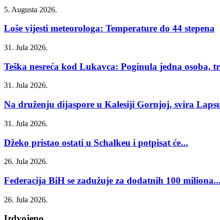
5. Augusta 2026.
Loše vijesti meteorologa: Temperature do 44 stepena
31. Jula 2026.
Teška nesreća kod Lukavca: Poginula jedna osoba, tri
31. Jula 2026.
Na druženju dijaspore u Kalesiji Gornjoj, svira Laps
31. Jula 2026.
Džeko pristao ostati u Schalkeu i potpisat će...
26. Jula 2026.
Federacija BiH se zadužuje za dodatnih 100 miliona..
26. Jula 2026.
Izdvojeno