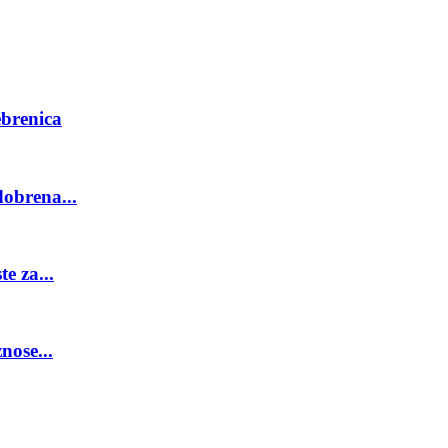
ebrenica
obrena...
e za...
nose...