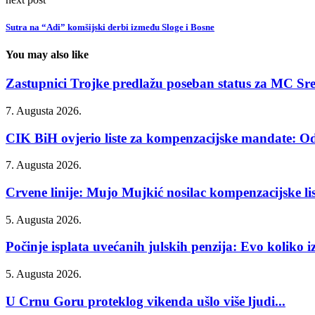
Sutra na “Adi” komšijski derbi između Sloge i Bosne
You may also like
Zastupnici Trojke predlažu poseban status za MC Sr
7. Augusta 2026.
CIK BiH ovjerio liste za kompenzacijske mandate: Od
7. Augusta 2026.
Crvene linije: Mujo Mujkić nosilac kompenzacijske list
5. Augusta 2026.
Počinje isplata uvećanih julskih penzija: Evo koliko iz
5. Augusta 2026.
U Crnu Goru proteklog vikenda ušlo više ljudi...