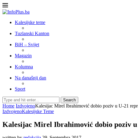
Kalesijske teme
Tuzlanski Kanton
BiH – Svijet
Magazin
Kolumna
Na današnji dan
Sport
Search
Home
Izdvojeno
Kalesijac Mirel Ibrahimović dobio poziv u U-21 rep
Izdvojeno
Kalesijske Teme
Kalesijac Mirel Ibrahimović dobio poziv u
written by
redakcija
29. Septembra 2017.