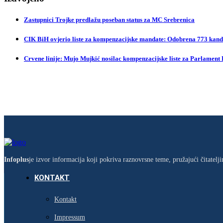
Zastupnici Trojke predlažu poseban status za MC Srebrenica
CIK BiH ovjerio liste za kompenzacijske mandate: Odobrena 773 kandi
Crvene linije: Mujo Mujkić nosilac kompenzacijske liste za Parlament
Infoplus
je izvor informacija koji pokriva raznovrsne teme, pružajući čitatel
KONTAKT
Kontakt
Impressum