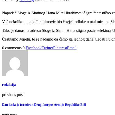
Napadač Sloge iz Siminog Hana Mirel Ibrahimović igra fantastično za
Već nekoliko puta je Ibrahimović bio čovjek odluke u utakmicama Slo
Tako je danas na adresu Sloge iz Simin Hana stigao poziv selektora
Čestitamo Mirelu, te se nadamo da ćemo ga jednog dana gledati i u dr
0 comments
0
Facebook
Twitter
Pinterest
Email
redakcija
previous post
Dan kada je formiran Drugi korpus Armije Republike BiH
next post