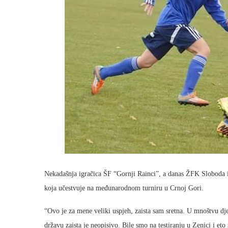
Nekadašnja igračica ŠF “Gornji Rainci”, a danas ŽFK Sloboda iz
koja učestvuje na međunarodnom turniru u Crnoj Gori.
“Ovo je za mene veliki uspjeh, zaista sam sretna. U mnoštvu dj
državu zaista je neopisivo. Bile smo na testiranju u Zenici i 