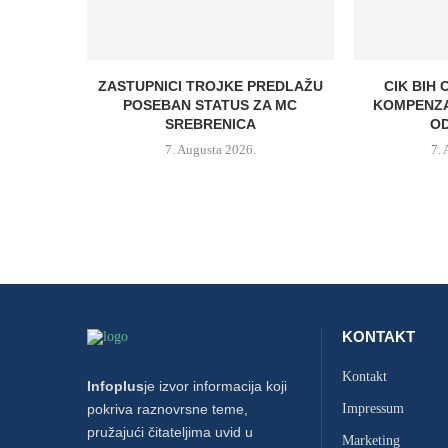
ZASTUPNICI TROJKE PREDLAŽU
CIK BIH 
POSEBAN STATUS ZA MC
KOMPENZA
SREBRENICA
OD
7. Augusta 2026.
7.
KONTAKT
Kontakt
Infoplus
je izvor informacija koji
pokriva raznovrsne teme,
Impressum
pružajući čitateljima uvid u
Marketing