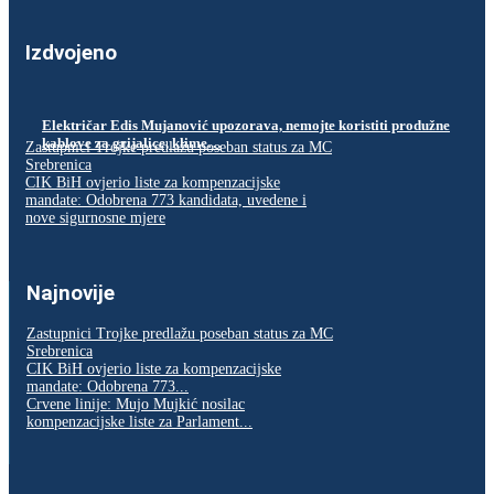
Izdvojeno
Električar Edis Mujanović upozorava, nemojte koristiti produžne
kablove za grijalice, klime…
Zastupnici Trojke predlažu poseban status za MC
Srebrenica
CIK BiH ovjerio liste za kompenzacijske
mandate: Odobrena 773 kandidata, uvedene i
nove sigurnosne mjere
Najnovije
Zastupnici Trojke predlažu poseban status za MC
Srebrenica
CIK BiH ovjerio liste za kompenzacijske
mandate: Odobrena 773...
Crvene linije: Mujo Mujkić nosilac
kompenzacijske liste za Parlament...