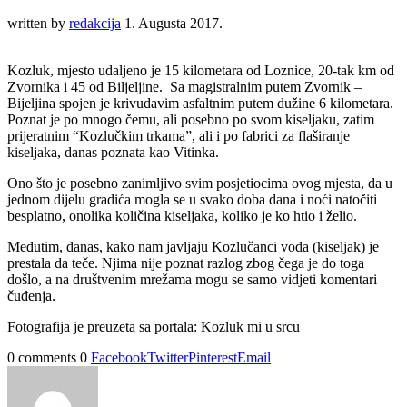
written by
redakcija
1. Augusta 2017.
Kozluk, mjesto udaljeno je 15 kilometara od Loznice, 20-tak km od
Zvornika i 45 od Biljeljine. Sa magistralnim putem Zvornik –
Bijeljina spojen je krivudavim asfaltnim putem dužine 6 kilometara.
Poznat je po mnogo čemu, ali posebno po svom kiseljaku, zatim
prijeratnim “Kozlučkim trkama”, ali i po fabrici za flaširanje
kiseljaka, danas poznata kao Vitinka.
Ono što je posebno zanimljivo svim posjetiocima ovog mjesta, da u
jednom dijelu gradića mogla se u svako doba dana i noći natočiti
besplatno, onolika količina kiseljaka, koliko je ko htio i želio.
Međutim, danas, kako nam javljaju Kozlučanci voda (kiseljak) je
prestala da teče. Njima nije poznat razlog zbog čega je do toga
došlo, a na društvenim mrežama mogu se samo vidjeti komentari
čuđenja.
Fotografija je preuzeta sa portala: Kozluk mi u srcu
0 comments
0
Facebook
Twitter
Pinterest
Email