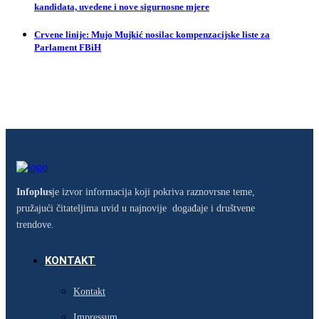
kandidata, uvedene i nove sigurnosne mjere
Crvene linije: Mujo Mujkić nosilac kompenzacijske liste za
Parlament FBiH
Infoplus
je izvor informacija koji pokriva raznovrsne teme,
pružajući čitateljima uvid u najnovije događaje i društvene
trendove.
KONTAKT
Kontakt
Impressum