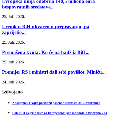
Evropska unija odobrila 140,5 miliona eura
bespovratnih sredstava...
25. Jula 2026.
Učenik u BiH uhvaćen u prepisivanju, pa
zaprijetio...
25. Jula 2026.
Premašena kvota: Ko će na hadž iz BiH...
25. Jula 2026.
Premijer RS i ministri dali sebi povišice: Miniću...
24. Jula 2026.
Izdvojeno
Zastupnici Trojke predlažu poseban status za MC Srebrenica
CIK BiH ovjerio liste za kompenzacijske mandate: Odobrena 773