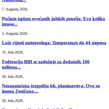
7. Augusta 2026.
Počinje isplata uvećanih julskih penzija: Evo koliko
iznose...
5. Augusta 2026.
Loše vijesti meteorologa: Temperature do 44 stepena
31. Jula 2026.
Federacija BiH se zadužuje za dodatnih 100
miliona...
26. Jula 2026.
Nezapamćena tragedija bh. planinarstva: Ovo su
imena Zeničana,...
26. Jula 2026.