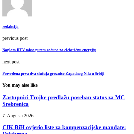
redakcija
previous post
Naplata RTV takse putem računa za električnu energiju
next post
Potvrđena prva dva slučaja groznice Zapadnog Nila u Srbiji
You may also like
Zastupnici Trojke predlažu poseban status za MC
Srebrenica
7. Augusta 2026.
CIK BiH ovjerio liste za kompenzacijske mandate:
Odobrena...