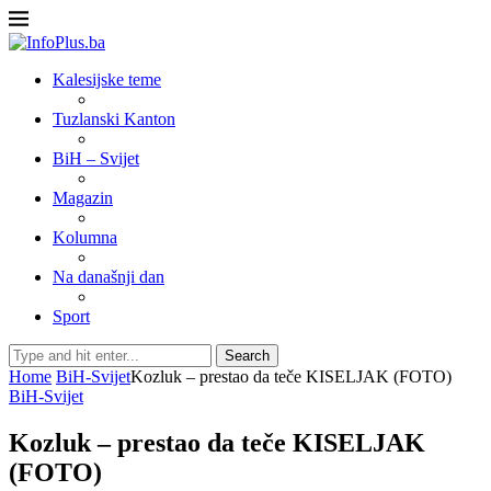
Kalesijske teme
Tuzlanski Kanton
BiH – Svijet
Magazin
Kolumna
Na današnji dan
Sport
Search
Home
BiH-Svijet
Kozluk – prestao da teče KISELJAK (FOTO)
BiH-Svijet
Kozluk – prestao da teče KISELJAK
(FOTO)