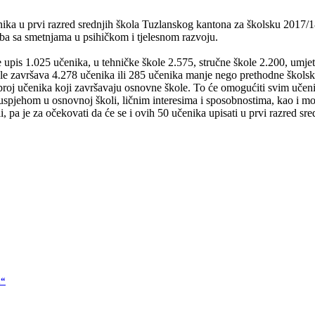
enika u prvi razred srednjih škola Tuzlanskog kantona za školsku 201
ba sa smetnjama u psihičkom i tjelesnom razvoju.
pis 1.025 učenika, u tehničke škole 2.575, stručne škole 2.200, umjetn
ole završava 4.278 učenika ili 285 učenika manje nego prethodne školske
broj učenika koji završavaju osnovne škole. To će omogućiti svim učen
spjehom u osnovnoj školi, ličnim interesima i sposobnostima, kao i mog
 pa je za očekovati da će se i ovih 50 učenika upisati u prvi razred sr
a“