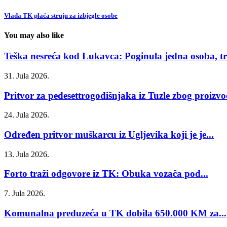
Vlada TK plaća struju za izbjegle osobe
You may also like
Teška nesreća kod Lukavca: Poginula jedna osoba, tri
31. Jula 2026.
Pritvor za pedesettrogodišnjaka iz Tuzle zbog proizvod
24. Jula 2026.
Određen pritvor muškarcu iz Ugljevika koji je je...
13. Jula 2026.
Forto traži odgovore iz TK: Obuka vozača pod...
7. Jula 2026.
Komunalna preduzeća u TK dobila 650.000 KM za...