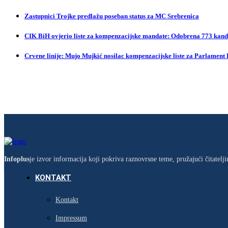
Zastupnici Trojke predlažu poseban status za MC Srebrenica
CIK BiH ovjerio liste za kompenzacijske mandate: Odobrena 773 kandi
Crvene linije: Mujo Mujkić nosilac kompenzacijske liste za Parlament
Infoplus
je izvor informacija koji pokriva raznovrsne teme, pružajući čitatel
KONTAKT
Kontakt
Impressum