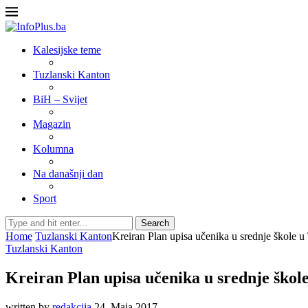
Kalesijske teme
Tuzlanski Kanton
BiH – Svijet
Magazin
Kolumna
Na današnji dan
Sport
Search
Home
Tuzlanski Kanton
Kreiran Plan upisa učenika u srednje škole 
Tuzlanski Kanton
Kreiran Plan upisa učenika u srednje ško
written by
redakcija
24. Maja 2017.