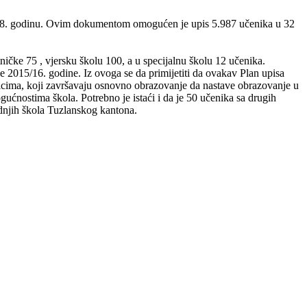
7/18. godinu. Ovim dokumentom omogućen je upis 5.987 učenika u 32
ičke 75 , vjersku školu 100, a u specijalnu školu 12 učenika.
 2015/16. godine. Iz ovoga se da primijetiti da ovakav Plan upisa
icima, koji završavaju osnovno obrazovanje da nastave obrazovanje u
ućnostima škola. Potrebno je istaći i da je 50 učenika sa drugih
ednjih škola Tuzlanskog kantona.