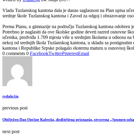
Vlada Tuzlanskog kantona dala je danas saglasnost na Plan upisa uč
srednje škole Tuzlanskog kantona i Zavod za odgoj i obrazovanje oso
Prema Planu, u gimnazije na području Tuzlanskog kantona odobren je u
Potrebno je naglasiti da ove školske godine deveti razred osnovne šk
učenika, predviđa 1.709 mjesta više u srednjim školama u odnosu na 
nekoj od srednjih škola Tuzlanskog kantona, u skladu sa postignutim u
kantona i Republike Srpske polagalo eksternu maturu u osnovnoj školi,
0 comments
0
Facebook
Twitter
Pinterest
Email
redakcija
previous post
Obilježen Dan Općine Kalesija, dodijeljena priznanja, otvorena „Spomen sob
next post