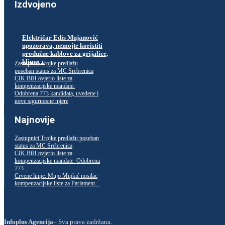
Izdvojeno
Električar Edis Mujanović
upozorava, nemojte koristiti
produžne kablove za grijalice,
klime…
Zastupnici Trojke predlažu
poseban status za MC Srebrenica
CIK BiH ovjerio liste za
kompenzacijske mandate:
Odobrena 773 kandidata, uvedene i
nove sigurnosne mjere
Najnovije
Zastupnici Trojke predlažu poseban
status za MC Srebrenica
CIK BiH ovjerio liste za
kompenzacijske mandate: Odobrena
773...
Crvene linije: Mujo Mujkić nosilac
kompenzacijske liste za Parlament...
Infoplus Agencija
– Sva prava zadržana.