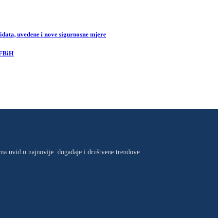
data, uvedene i nove sigurnosne mjere
 FBiH
jima uvid u najnovije događaje i društvene trendove.