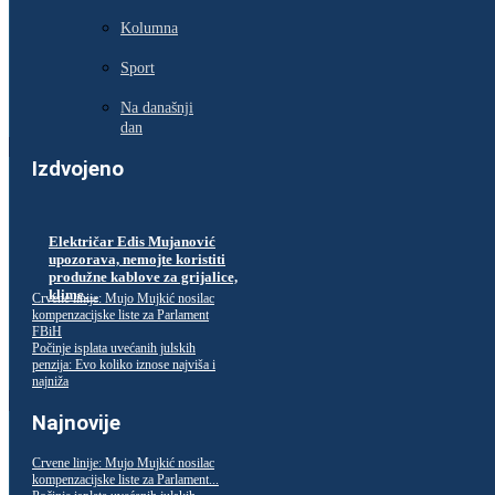
Kolumna
Sport
Na današnji
dan
Izdvojeno
Električar Edis Mujanović
upozorava, nemojte koristiti
produžne kablove za grijalice,
klime…
Crvene linije: Mujo Mujkić nosilac
kompenzacijske liste za Parlament
FBiH
Počinje isplata uvećanih julskih
penzija: Evo koliko iznose najviša i
najniža
Najnovije
Crvene linije: Mujo Mujkić nosilac
kompenzacijske liste za Parlament...