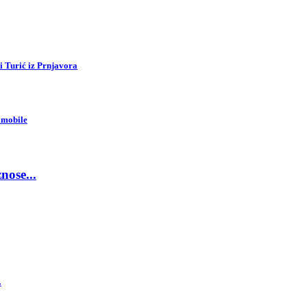
i Turić iz Prnjavora
omobile
nose...
.