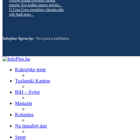
Počinje isplata uvećanih julskih
penzija: Evo koliko iznose najviša...
U Crnu Goru proteklog vikenda ušlo
više ljudi nego...
Infoplus Agencija
– Sva prava zadržana.
Kalesijske teme
Tuzlanski Kanton
BiH – Svijet
Magazin
Kolumna
Na današnji dan
Sport