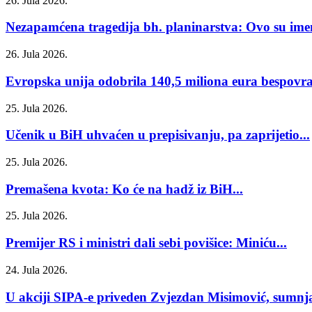
26. Jula 2026.
Nezapamćena tragedija bh. planinarstva: Ovo su imen
26. Jula 2026.
Evropska unija odobrila 140,5 miliona eura bespovrat
25. Jula 2026.
Učenik u BiH uhvaćen u prepisivanju, pa zaprijetio...
25. Jula 2026.
Premašena kvota: Ko će na hadž iz BiH...
25. Jula 2026.
Premijer RS i ministri dali sebi povišice: Miniću...
24. Jula 2026.
U akciji SIPA-e priveden Zvjezdan Misimović, sumnja 