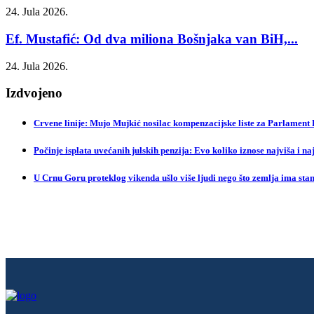
24. Jula 2026.
Ef. Mustafić: Od dva miliona Bošnjaka van BiH,...
24. Jula 2026.
Izdvojeno
Crvene linije: Mujo Mujkić nosilac kompenzacijske liste za Parlament
Počinje isplata uvećanih julskih penzija: Evo koliko iznose najviša i na
U Crnu Goru proteklog vikenda ušlo više ljudi nego što zemlja ima sta