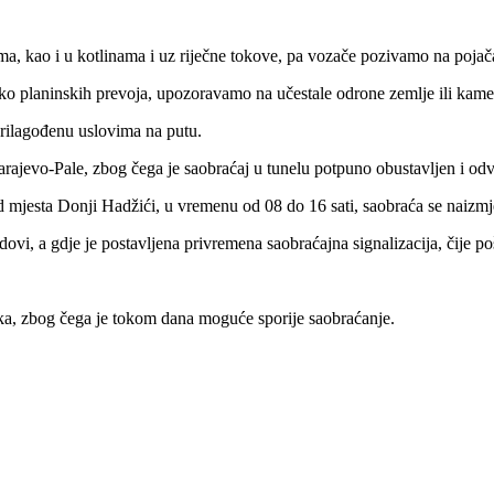
ima, kao i u kotlinama i uz riječne tokove, pa vozače pozivamo na pojač
eko planinskih prevoja, upozoravamo na učestale odrone zemlje ili kame
rilagođenu uslovima na putu.
ajevo-Pale, zbog čega je saobraćaj u tunelu potpuno obustavljen i odvi
d mjesta Donji Hadžići, u vremenu od 08 do 16 sati, saobraća se naizm
dovi, a gdje je postavljena privremena saobraćajna signalizacija, čije p
a, zbog čega je tokom dana moguće sporije saobraćanje.