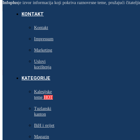
Infoplus
je izvor informacija koji pokriva raznovrsne teme, pružajući čitatel
KONTAKT
Kontakt
Impressum
Marketing
Uslovi
korištenja
KATEGORIJE
Kalesijske
teme
HOT
Tuzlanski
kanton
BiH i svijet
Magazin