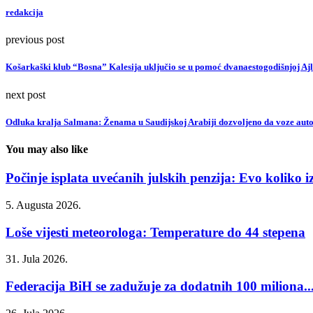
redakcija
previous post
Košarkaški klub “Bosna” Kalesija uključio se u pomoć dvanaestogodišnjoj Ajl
next post
Odluka kralja Salmana: Ženama u Saudijskoj Arabiji dozvoljeno da voze aut
You may also like
Počinje isplata uvećanih julskih penzija: Evo koliko iz
5. Augusta 2026.
Loše vijesti meteorologa: Temperature do 44 stepena
31. Jula 2026.
Federacija BiH se zadužuje za dodatnih 100 miliona..