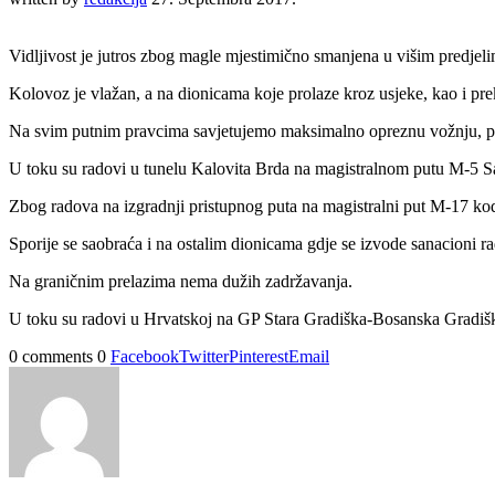
Vidljivost je jutros zbog magle mjestimično smanjena u višim predjel
Kolovoz je vlažan, a na dionicama koje prolaze kroz usjeke, kao i pr
Na svim putnim pravcima savjetujemo maksimalno opreznu vožnju, p
U toku su radovi u tunelu Kalovita Brda na magistralnom putu M-5 Sar
Zbog radova na izgradnji pristupnog puta na magistralni put M-17 ko
Sporije se saobraća i na ostalim dionicama gdje se izvode sanacioni ra
Na graničnim prelazima nema dužih zadržavanja.
U toku su radovi u Hrvatskoj na GP Stara Gradiška-Bosanska Gradišk
0 comments
0
Facebook
Twitter
Pinterest
Email