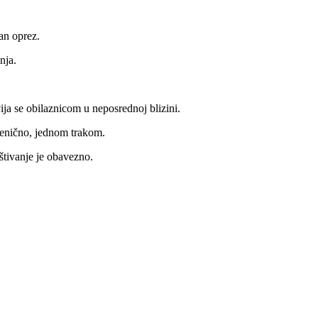
an oprez.
nja.
ja se obilaznicom u neposrednoj blizini.
jenično, jednom trakom.
oštivanje je obavezno.