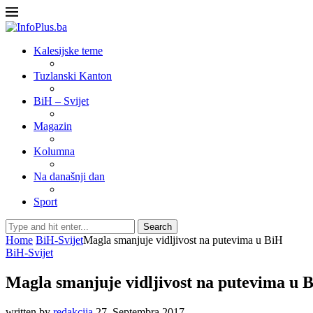
Kalesijske teme
Tuzlanski Kanton
BiH – Svijet
Magazin
Kolumna
Na današnji dan
Sport
Search
Home
BiH-Svijet
Magla smanjuje vidljivost na putevima u BiH
BiH-Svijet
Magla smanjuje vidljivost na putevima u 
written by
redakcija
27. Septembra 2017.