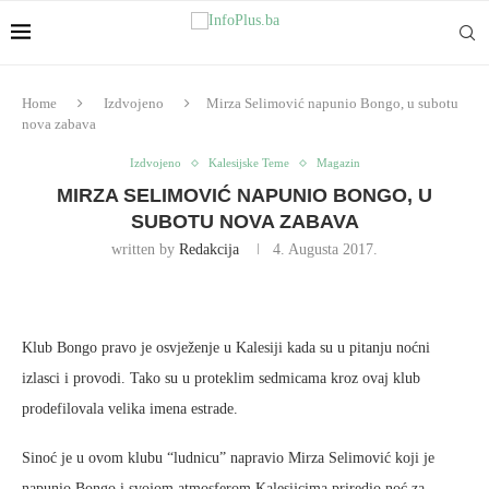
Home
Izdvojeno
Mirza Selimović napunio Bongo, u subotu
nova zabava
Izdvojeno
Kalesijske Teme
Magazin
MIRZA SELIMOVIĆ NAPUNIO BONGO, U
SUBOTU NOVA ZABAVA
written by
Redakcija
4. Augusta 2017.
Klub Bongo pravo je osvježenje u Kalesiji kada su u pitanju noćni
izlasci i provodi. Tako su u proteklim sedmicama kroz ovaj klub
prodefilovala velika imena estrade.
Sinoć je u ovom klubu “ludnicu” napravio Mirza Selimović koji je
napunio Bongo i svojom atmosferom Kalesijcima priredio noć za