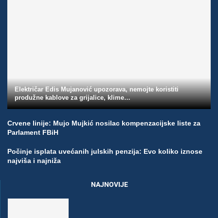
Električar Edis Mujanović upozorava, nemojte koristiti
produžne kablove za grijalice, klime…
Crvene linije: Mujo Mujkić nosilac kompenzacijske liste za
Parlament FBiH
Počinje isplata uvećanih julskih penzija: Evo koliko iznose
najviša i najniža
NAJNOVIJE