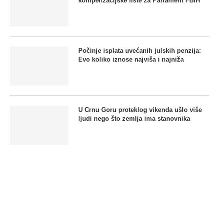
kompenzacijske liste za Parlament FBiH
Počinje isplata uvećanih julskih penzija:
Evo koliko iznose najviša i najniža
U Crnu Goru proteklog vikenda ušlo više
ljudi nego što zemlja ima stanovnika