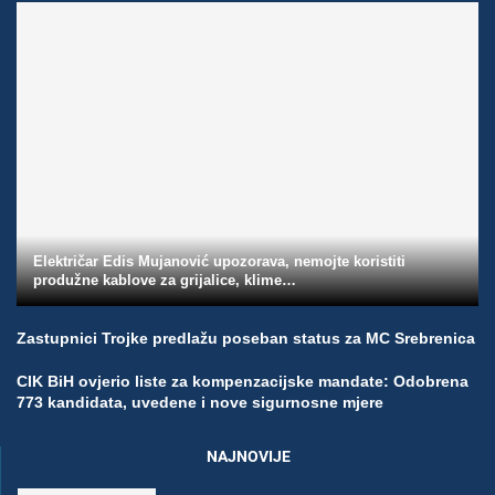
Električar Edis Mujanović upozorava, nemojte koristiti
produžne kablove za grijalice, klime…
Zastupnici Trojke predlažu poseban status za MC Srebrenica
CIK BiH ovjerio liste za kompenzacijske mandate: Odobrena
773 kandidata, uvedene i nove sigurnosne mjere
NAJNOVIJE