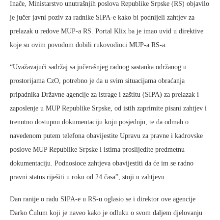
Inače, Ministarstvo unutrašnjih poslova Republike Srpske (RS) objavilo
je jučer javni poziv za radnike SIPA-e kako bi podnijeli zahtjev za
prelazak u redove MUP-a RS. Portal Klix.ba je imao uvid u direktive
koje su ovim povodom dobili rukovodioci MUP-a RS-a.
“Uvažavajući sadržaj sa jučerašnjeg radnog sastanka održanog u
prostorijama CzO, potrebno je da u svim situacijama obraćanja
pripadnika Državne agencije za istrage i zaštitu (SIPA) za prelazak i
zaposlenje u MUP Republike Srpske, od istih zaprimite pisani zahtjev i
trenutno dostupnu dokumentaciju koju posjeduju, te da odmah o
navedenom putem telefona obavijestite Upravu za pravne i kadrovske
poslove MUP Republike Srpske i istima proslijedite predmetnu
dokumentaciju. Podnosioce zahtjeva obavijestiti da će im se radno
pravni status riješiti u roku od 24 časa”, stoji u zahtjevu.
Dan ranije o radu SIPA-e u RS-u oglasio se i direktor ove agencije
Darko Ćulum koji je naveo kako je odluku o svom daljem djelovanju