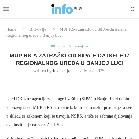
Home
BiH-Svijet
MUP RS-a zatražio od SIPA-e da isele iz
Regionalnog ureda u Banjoj Luci
BiH-Svijet
Izdvojeno
MUP RS-A ZATRAŽIO OD SIPA-E DA ISELE IZ
REGIONALNOG UREDA U BANJOJ LUCI
written by
Redakcija
7. Marta 2025.
Ured Državne agencije za istrage i zaštitu (SIPA) u Banjoj Luci dobio
je obavijest od MUP-a RS-a o tome kako trebaju iseliti prostorije, a sve
u skladu sa zakonom koji je usvojila NSRS, a tiče se zabrane djelovanja
ove institucije na području RS-a.
Kako je potvrđeno za Klix.ba, rukovodioci odjela SIPA-e u Banjoj Luci