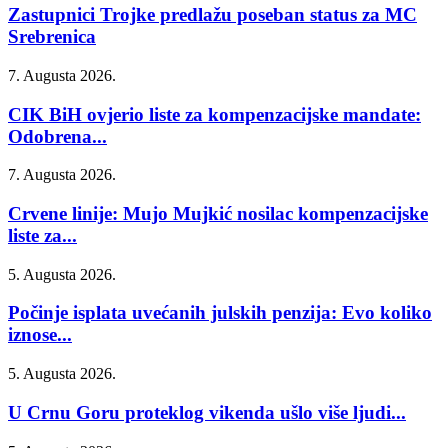
Zastupnici Trojke predlažu poseban status za MC
Srebrenica
7. Augusta 2026.
CIK BiH ovjerio liste za kompenzacijske mandate:
Odobrena...
7. Augusta 2026.
Crvene linije: Mujo Mujkić nosilac kompenzacijske
liste za...
5. Augusta 2026.
Počinje isplata uvećanih julskih penzija: Evo koliko
iznose...
5. Augusta 2026.
U Crnu Goru proteklog vikenda ušlo više ljudi...