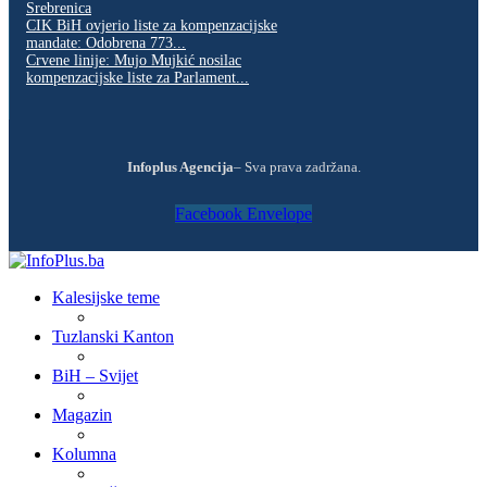
Srebrenica
CIK BiH ovjerio liste za kompenzacijske
mandate: Odobrena 773...
Crvene linije: Mujo Mujkić nosilac
kompenzacijske liste za Parlament...
Infoplus Agencija
– Sva prava zadržana.
Facebook
Envelope
Kalesijske teme
Tuzlanski Kanton
BiH – Svijet
Magazin
Kolumna