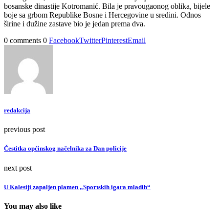
bosanske dinastije Kotromanić. Bila je pravougaonog oblika, bijele
boje sa grbom Republike Bosne i Hercegovine u sredini. Odnos
širine i dužine zastave bio je jedan prema dva.
0 comments
0
Facebook
Twitter
Pinterest
Email
redakcija
previous post
Čestitka općinskog načelnika za Dan policije
next post
U Kalesiji zapaljen plamen „Sportskih igara mladih“
You may also like