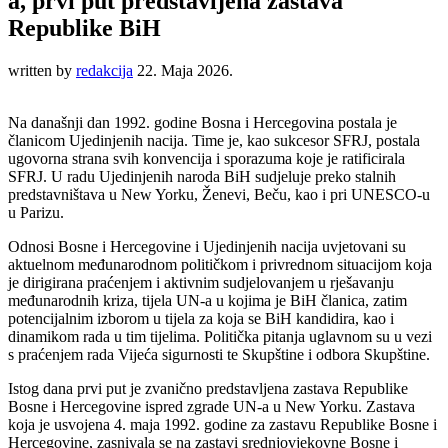
a, prvi put predstavljena zastava
Republike BiH
written by
redakcija
22. Maja 2026.
Na današnji dan 1992. godine Bosna i Hercegovina postala je
članicom Ujedinjenih nacija. Time je, kao sukcesor SFRJ, postala
ugovorna strana svih konvencija i sporazuma koje je ratificirala
SFRJ. U radu Ujedinjenih naroda BiH sudjeluje preko stalnih
predstavništava u New Yorku, Ženevi, Beču, kao i pri UNESCO-u
u Parizu.
Odnosi Bosne i Hercegovine i Ujedinjenih nacija uvjetovani su
aktuelnom međunarodnom političkom i privrednom situacijom koja
je dirigirana praćenjem i aktivnim sudjelovanjem u rješavanju
međunarodnih kriza, tijela UN-a u kojima je BiH članica, zatim
potencijalnim izborom u tijela za koja se BiH kandidira, kao i
dinamikom rada u tim tijelima. Politička pitanja uglavnom su u vezi
s praćenjem rada Vijeća sigurnosti te Skupštine i odbora Skupštine.
Istog dana prvi put je zvanično predstavljena zastava Republike
Bosne i Hercegovine ispred zgrade UN-a u New Yorku. Zastava
koja je usvojena 4. maja 1992. godine za zastavu Republike Bosne i
Hercegovine, zasnivala se na zastavi srednjovjekovne Bosne i