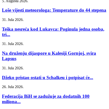
5. Augusta 2026.
Loše vijesti meteorologa: Temperature do 44 stepena
31. Jula 2026.
Teška nesreća kod Lukavca: Poginula jedna osoba,
tri...
31. Jula 2026.
Na druženju dijaspore u Kalesiji Gornjoj, svira
Lapsus
31. Jula 2026.
Džeko pristao ostati u Schalkeu i potpisat će...
26. Jula 2026.
Federacija BiH se zadužuje za dodatnih 100
miliona...