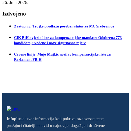
26. Jula 2026.
Izdvojeno
Zastupnici Trojke predlažu poseban status za MC Srebrenica
CIK BiH ovjerio liste za kompenzacijske mandate: Odobrena 773
kandidata, uvedene i nove sigurnosne mjere
Crvene linije: Mujo Mujkić nosilac kompenzacijske liste za
Parlament FBiH
Infoplus
je izvor informacija koji pokriva raznovrsne teme,
pružajući čitateljima uvid u najnovije događaje i društvene