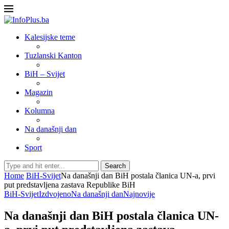
Kalesijske teme
Tuzlanski Kanton
BiH – Svijet
Magazin
Kolumna
Na današnji dan
Sport
Search
Home
BiH-Svijet
Na današnji dan BiH postala članica UN-a, prvi
put predstavljena zastava Republike BiH
BiH-Svijet
Izdvojeno
Na današnji dan
Najnovije
Na današnji dan BiH postala članica UN-