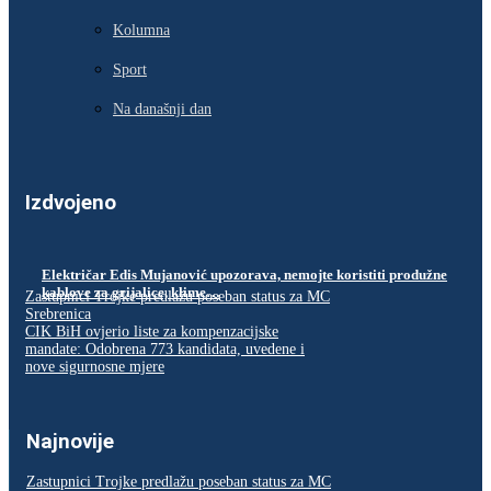
Kolumna
Sport
Na današnji dan
Izdvojeno
Električar Edis Mujanović upozorava, nemojte koristiti produžne
kablove za grijalice, klime…
Zastupnici Trojke predlažu poseban status za MC
Srebrenica
CIK BiH ovjerio liste za kompenzacijske
mandate: Odobrena 773 kandidata, uvedene i
nove sigurnosne mjere
Najnovije
Zastupnici Trojke predlažu poseban status za MC