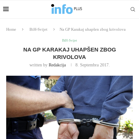
Home
BiH-Svijet
Na GP Karakaj uhapšen zbog krivolova
BiH-Svijet
NA GP KARAKAJ UHAPŠEN ZBOG
KRIVOLOVA
written by
Redakcija
8. Septembra 2017.