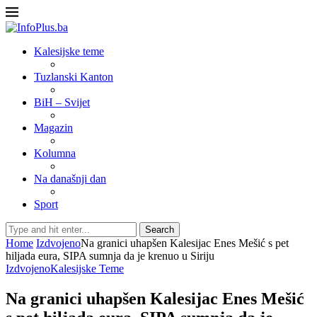
Kalesijske teme
Tuzlanski Kanton
BiH – Svijet
Magazin
Kolumna
Na današnji dan
Sport
Search
Home
Izdvojeno
Na granici uhapšen Kalesijac Enes Mešić s pet
hiljada eura, SIPA sumnja da je krenuo u Siriju
Izdvojeno
Kalesijske Teme
Na granici uhapšen Kalesijac Enes Mešić