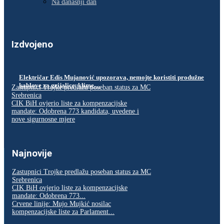
Na današnji dan
Izdvojeno
Električar Edis Mujanović upozorava, nemojte koristiti produžne
kablove za grijalice, klime…
Zastupnici Trojke predlažu poseban status za MC
Srebrenica
CIK BiH ovjerio liste za kompenzacijske
mandate: Odobrena 773 kandidata, uvedene i
nove sigurnosne mjere
Najnovije
Zastupnici Trojke predlažu poseban status za MC
Srebrenica
CIK BiH ovjerio liste za kompenzacijske
mandate: Odobrena 773...
Crvene linije: Mujo Mujkić nosilac
kompenzacijske liste za Parlament...