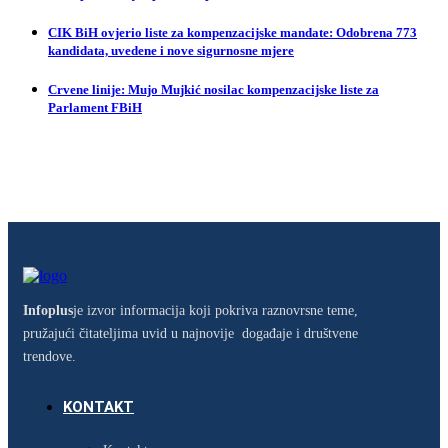
CIK BiH ovjerio liste za kompenzacijske mandate: Odobrena 773
kandidata, uvedene i nove sigurnosne mjere
Crvene linije: Mujo Mujkić nosilac kompenzacijske liste za
Parlament FBiH
Infoplus
je izvor informacija koji pokriva raznovrsne teme,
pružajući čitateljima uvid u najnovije događaje i društvene
trendove.
KONTAKT