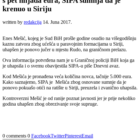
s pet hiljada eura, SIPA sumnja da je
krenuo u Siriju
written by
redakcija
14. Juna 2017.
Enes Mešić, kojeg je Sud BiH prošle godine osudio na višegodišnju
kaznu zatvora zbog ućešća u paravojnim formacijama u Siriji,
uhapšen je ponovo jučer u mjestu Rudo, na graničnom prelazu.
Ova informacija potvrđena nam je u Graničnoj policiji BiH koja ga
je uhapsila i o svemu obavijestila SIPA-u piše Dnevni avaz.
Kod Mešića je pronađena veća količina novca, tačnije 5.000 eura.
Kako saznajemo, SIPA je Mešića zbog osnovane sumnje da je
ponovo pokuašo otići na ratište u Siriji, preuzela i zvanično uhapsila.
Kontroverzni Mešić je od ranije poznat javnosti jer je prije nekoliko
godina uhapšen zbog obrezivanje svoje supruge.
0 comments
0
Facebook
Twitter
Pinterest
Email