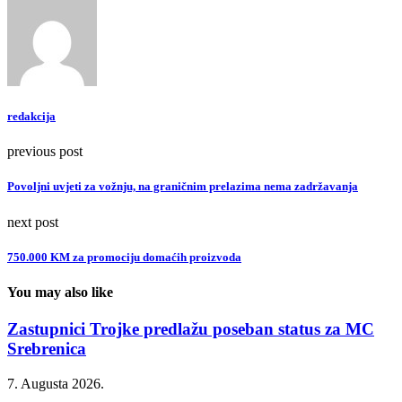
redakcija
previous post
Povoljni uvjeti za vožnju, na graničnim prelazima nema zadržavanja
next post
750.000 KM za promociju domaćih proizvoda
You may also like
Zastupnici Trojke predlažu poseban status za MC
Srebrenica
7. Augusta 2026.