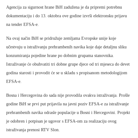
Agencija za sigurnost hrane BiH zadužena je da pripremi potrebnu
dokumentaciju i do 13. oktobra ove godine izvrši elektronsku prijavu
na tender EFSA-e.
Na ovaj način BiH se pridružuje zemljama Evropske unije koje
učestvuju u istraživanju prehrambenih navika koje daje detaljnu sliku
konzumiranja pojedine hrane po dobnim grupama stanovnika.
Istraživanje će obuhvatiti tri dobne grupe djece od tri mjeseca do devet
godina starosti i provodit će se u skladu s propisanom metodologijom
EFSA-e.
Bosna i Hercegovina do sada nije provodila ovakva istraživanja. Prošle
godine BiH se prvi put prijavila na javni poziv EFSA-e za istraživanje
prehrambenih navika odrasle populacije u Bosni i Hercegovini. Projekt
je odobren i potpisan je ugovor s EFSA-om za realizaciju ovog
istraživanja prenosi RTV Slon.