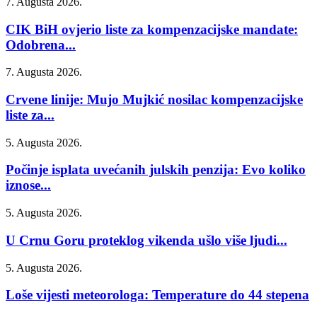
7. Augusta 2026.
CIK BiH ovjerio liste za kompenzacijske mandate:
Odobrena...
7. Augusta 2026.
Crvene linije: Mujo Mujkić nosilac kompenzacijske
liste za...
5. Augusta 2026.
Počinje isplata uvećanih julskih penzija: Evo koliko
iznose...
5. Augusta 2026.
U Crnu Goru proteklog vikenda ušlo više ljudi...
5. Augusta 2026.
Loše vijesti meteorologa: Temperature do 44 stepena