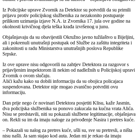
Iz Policijske uprave Zvornik za Detektor su potvrdili da su primili
prijavu protiv policijskog službenika za nezakonito postupanje
prilikom uzimanja izjave N.A. iz Zvornika 17. jula ove godine na
okolnosti krivičnog djela teška krađa izvršenog u junu.
Objašnjavaju da su obavijestili Okružno javno tužilaštvo u Bijeljini,
ali i pokrenuli unutrašnji postupak od Službe za zaštitu integriteta i
zakonitosti u radu Ministarstva unutrašnjih poslova Republike
Srpske.
Iz ove uprave nisu odgovorili na zahtjev Detektora za razgovor s
prijavljenim inspektorom ili nekim od nadležnih u Policijskoj upravi
Zvornik o ovom slučaju.
Alići kažu kako su dobili informaciju da su obojica policajaca
suspendovana. Detektor nije mogao zvanično potvrditi ovu
informaciju.
Dan prije nego će novinari Detektora posjetiti Klisu, kaže Jasmin,
dva policijska službenika su ponovo zakucala na kućna vrata Alića.
Nisu se predstavili, niti su pokazali službene legitimacije, objašnjava
on. Rekli su im da imaju naloge za privođenje Nasira i pretres kuće.
– Pokazali su nalog za pretres kuće, ušli su, sve su pretresli, a ništa
nisu našli. Ja sam stajao kod auta. Jedan mi je rekao da imaju