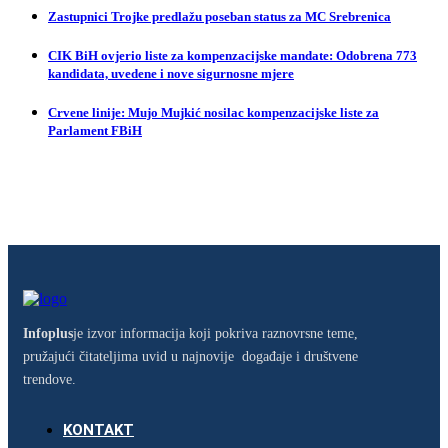
Zastupnici Trojke predlažu poseban status za MC Srebrenica
CIK BiH ovjerio liste za kompenzacijske mandate: Odobrena 773
kandidata, uvedene i nove sigurnosne mjere
Crvene linije: Mujo Mujkić nosilac kompenzacijske liste za
Parlament FBiH
Infoplus
je izvor informacija koji pokriva raznovrsne teme,
pružajući čitateljima uvid u najnovije događaje i društvene
trendove.
KONTAKT