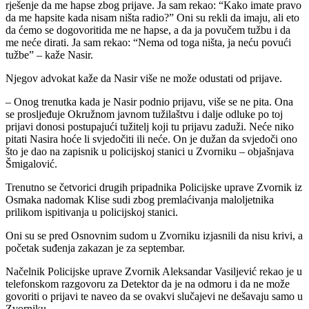
rješenje da me hapse zbog prijave. Ja sam rekao: “Kako imate pravo
da me hapsite kada nisam ništa radio?” Oni su rekli da imaju, ali eto
da ćemo se dogovoritida me ne hapse, a da ja povučem tužbu i da
me neće dirati. Ja sam rekao: “Nema od toga ništa, ja neću povući
tužbe” – kaže Nasir.
Njegov advokat kaže da Nasir više ne može odustati od prijave.
– Onog trenutka kada je Nasir podnio prijavu, više se ne pita. Ona
se prosljeđuje Okružnom javnom tužilaštvu i dalje odluke po toj
prijavi donosi postupajući tužitelj koji tu prijavu zaduži. Neće niko
pitati Nasira hoće li svjedočiti ili neće. On je dužan da svjedoči ono
što je dao na zapisnik u policijskoj stanici u Zvorniku – objašnjava
Šmigalović.
Trenutno se četvorici drugih pripadnika Policijske uprave Zvornik iz
Osmaka nadomak Klise sudi zbog premlaćivanja maloljetnika
prilikom ispitivanja u policijskoj stanici.
Oni su se pred Osnovnim sudom u Zvorniku izjasnili da nisu krivi, a
početak suđenja zakazan je za septembar.
Načelnik Policijske uprave Zvornik Aleksandar Vasiljević rekao je u
telefonskom razgovoru za Detektor da je na odmoru i da ne može
govoriti o prijavi te naveo da se ovakvi slučajevi ne dešavaju samo u
Zvorniku.