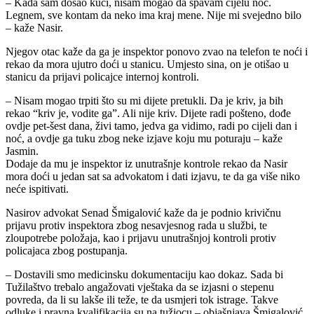
– Kada sam došao kući, nisam mogao da spavam cijelu noć.
Legnem, sve kontam da neko ima kraj mene. Nije mi svejedno bilo
– kaže Nasir.
Njegov otac kaže da ga je inspektor ponovo zvao na telefon te noći i
rekao da mora ujutro doći u stanicu. Umjesto sina, on je otišao u
stanicu da prijavi policajce internoj kontroli.
– Nisam mogao trpiti što su mi dijete pretukli. Da je kriv, ja bih
rekao “kriv je, vodite ga”. Ali nije kriv. Dijete radi pošteno, dođe
ovdje pet-šest dana, živi tamo, jedva ga vidimo, radi po cijeli dan i
noć, a ovdje ga tuku zbog neke izjave koju mu poturaju – kaže
Jasmin.
Dodaje da mu je inspektor iz unutrašnje kontrole rekao da Nasir
mora doći u jedan sat sa advokatom i dati izjavu, te da ga više niko
neće ispitivati.
Nasirov advokat Senad Šmigalović kaže da je podnio krivičnu
prijavu protiv inspektora zbog nesavjesnog rada u službi, te
zloupotrebe položaja, kao i prijavu unutrašnjoj kontroli protiv
policajaca zbog postupanja.
– Dostavili smo medicinsku dokumentaciju kao dokaz. Sada bi
Tužilaštvo trebalo angažovati vještaka da se izjasni o stepenu
povreda, da li su lakše ili teže, te da usmjeri tok istrage. Takve
odluke i pravna kvalifikacija su na tužiocu – objašnjava Šmigalović.