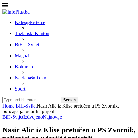
Kalesijske teme
Tuzlanski Kanton
BiH – Svijet
Magazin
Kolumna
Na današnji dan
Sport
Search
Home
BiH-Svijet
Nasir Alić iz Klise pretučen u PS Zvornik,
policajci ga udarili i prijetili
BiH-Svijet
Izdvojeno
Najnovije
Nasir Alić iz Klise pretučen u PS Zvornik,