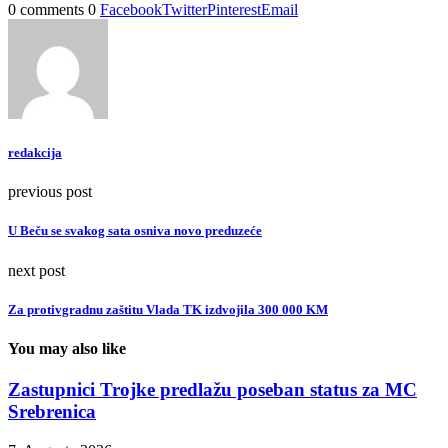
0 comments
0
Facebook
Twitter
Pinterest
Email
redakcija
previous post
U Beču se svakog sata osniva novo preduzeće
next post
Za protivgradnu zaštitu Vlada TK izdvojila 300 000 KM
You may also like
Zastupnici Trojke predlažu poseban status za MC
Srebrenica