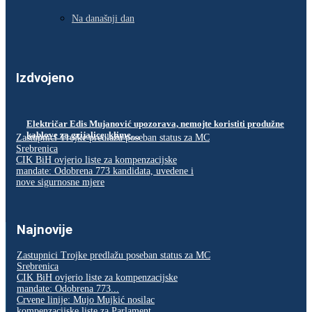
Na današnji dan
Izdvojeno
Električar Edis Mujanović upozorava, nemojte koristiti produžne
kablove za grijalice, klime…
Zastupnici Trojke predlažu poseban status za MC
Srebrenica
CIK BiH ovjerio liste za kompenzacijske
mandate: Odobrena 773 kandidata, uvedene i
nove sigurnosne mjere
Najnovije
Zastupnici Trojke predlažu poseban status za MC
Srebrenica
CIK BiH ovjerio liste za kompenzacijske
mandate: Odobrena 773...
Crvene linije: Mujo Mujkić nosilac
kompenzacijske liste za Parlament...