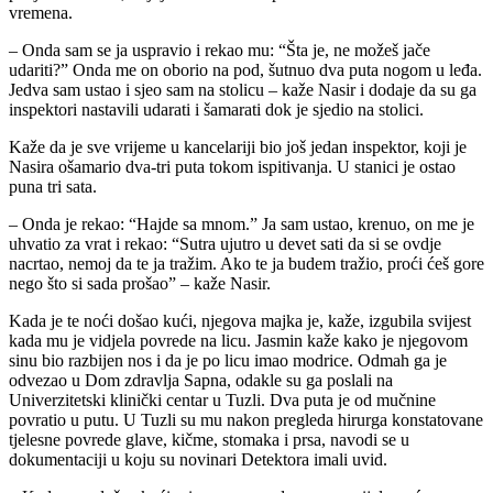
vremena.
– Onda sam se ja uspravio i rekao mu: “Šta je, ne možeš jače
udariti?” Onda me on oborio na pod, šutnuo dva puta nogom u leđa.
Jedva sam ustao i sjeo sam na stolicu – kaže Nasir i dodaje da su ga
inspektori nastavili udarati i šamarati dok je sjedio na stolici.
Kaže da je sve vrijeme u kancelariji bio još jedan inspektor, koji je
Nasira ošamario dva-tri puta tokom ispitivanja. U stanici je ostao
puna tri sata.
– Onda je rekao: “Hajde sa mnom.” Ja sam ustao, krenuo, on me je
uhvatio za vrat i rekao: “Sutra ujutro u devet sati da si se ovdje
nacrtao, nemoj da te ja tražim. Ako te ja budem tražio, proći ćeš gore
nego što si sada prošao” – kaže Nasir.
Kada je te noći došao kući, njegova majka je, kaže, izgubila svijest
kada mu je vidjela povrede na licu. Jasmin kaže kako je njegovom
sinu bio razbijen nos i da je po licu imao modrice. Odmah ga je
odvezao u Dom zdravlja Sapna, odakle su ga poslali na
Univerzitetski klinički centar u Tuzli. Dva puta je od mučnine
povratio u putu. U Tuzli su mu nakon pregleda hirurga konstatovane
tjelesne povrede glave, kičme, stomaka i prsa, navodi se u
dokumentaciji u koju su novinari Detektora imali uvid.