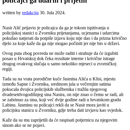
policajci ga udarili i prijetili
written by
redakcija
30. Jula 2024.
Nasir Alić prijavio je policajca da ga je tokom ispitivanja u
policijskoj stanici u Zvorniku prijetanjama, ucjenama i udarcima
pokušao natjerati da potpiše izjavu koju nije dao i da prizna krivično
djelo za koje kaže da ga nije mogao počiniti jer nije bio u državi.
Ovog puta zbog povreda ne može raditi i strahuje da će izgubiti
posao u Hrvatskoj dok čeka rezultate interne i krivične istrage
drugog ovakvog slučaja u samo nekoliko mjeseci u zvorničkoj
regiji.
Tada su na vrata porodične kuće Jasmina Alića u Klisi, mjestu
između Sapne i Zvornika, sredinom jula u večernjim satima
pokucala dvojica policijskih službenika i tražila njegovog
dvadesetdvogodišnjeg sina Nasira, on nije znao o čemu se radi, ali
se zabrinuo za sina, koji već dvije godine radi u hrvatskom gradu
Labinu. Jasminu su policajci rekli da se Nasir mora javiti u
policijsku stanicu u Zvorniku, gdje treba dati izvjavu kao svjedok.
Kaže da su mu zaprijetili da će raspisati potjernicu za njegovim
sinom ako se ne pojavi.