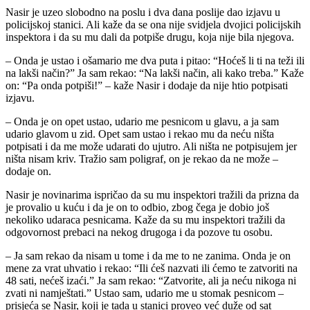
Nasir je uzeo slobodno na poslu i dva dana poslije dao izjavu u
policijskoj stanici. Ali kaže da se ona nije svidjela dvojici policijskih
inspektora i da su mu dali da potpiše drugu, koja nije bila njegova.
– Onda je ustao i ošamario me dva puta i pitao: “Hoćeš li ti na teži ili
na lakši način?” Ja sam rekao: “Na lakši način, ali kako treba.” Kaže
on: “Pa onda potpiši!” – kaže Nasir i dodaje da nije htio potpisati
izjavu.
– Onda je on opet ustao, udario me pesnicom u glavu, a ja sam
udario glavom u zid. Opet sam ustao i rekao mu da neću ništa
potpisati i da me može udarati do ujutro. Ali ništa ne potpisujem jer
ništa nisam kriv. Tražio sam poligraf, on je rekao da ne može –
dodaje on.
Nasir je novinarima ispričao da su mu inspektori tražili da prizna da
je provalio u kuću i da je on to odbio, zbog čega je dobio još
nekoliko udaraca pesnicama. Kaže da su mu inspektori tražili da
odgovornost prebaci na nekog drugoga i da pozove tu osobu.
– Ja sam rekao da nisam u tome i da me to ne zanima. Onda je on
mene za vrat uhvatio i rekao: “Ili ćeš nazvati ili ćemo te zatvoriti na
48 sati, nećeš izaći.” Ja sam rekao: “Zatvorite, ali ja neću nikoga ni
zvati ni namještati.” Ustao sam, udario me u stomak pesnicom –
prisjeća se Nasir, koji je tada u stanici proveo već duže od sat