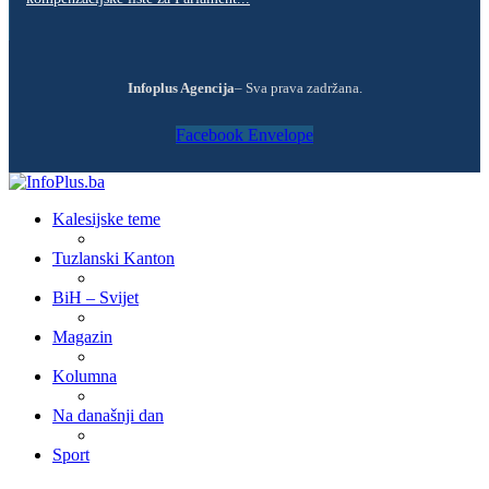
Infoplus Agencija
– Sva prava zadržana.
Facebook
Envelope
Kalesijske teme
Tuzlanski Kanton
BiH – Svijet
Magazin
Kolumna
Na današnji dan
Sport