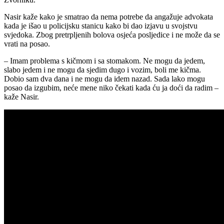
Nasir kaže kako je smatrao da nema potrebe da angažuje advokata
kada je išao u policijsku stanicu kako bi dao izjavu u svojstvu
svjedoka. Zbog pretrpljenih bolova osjeća posljedice i ne može da se
vrati na posao.
– Imam problema s kičmom i sa stomakom. Ne mogu da jedem,
slabo jedem i ne mogu da sjedim dugo i vozim, boli me kičma.
Dobio sam dva dana i ne mogu da idem nazad. Sada lako mogu
posao da izgubim, neće mene niko čekati kada ću ja doći da radim –
kaže Nasir.