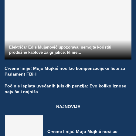
Električar Edis Mujanović upozorava, nemojte koristiti
produžne kablove za grijalice, klime…
Crvene linije: Mujo Mujkić nosilac kompenzacijske liste za
Parlament FBiH
Počinje isplata uvećanih julskih penzija: Evo koliko iznose
najviša i najniža
NAJNOVIJE
Crvene linije: Mujo Mujkić nosilac