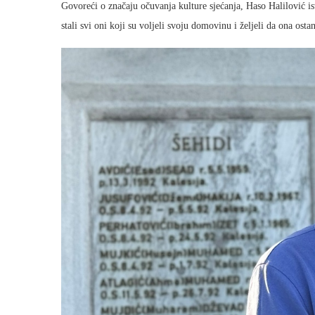
Govoreći o značaju očuvanja kulture sjećanja, Haso Halilović i
stali svi oni koji su voljeli svoju domovinu i željeli da ona osta