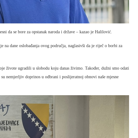
jesni da se bore za opstanak naroda i države – kazao je Halilović.
e na dane oslobađanja ovog područja, naglasivši da je riječ o borbi za
voje živote ugradili u slobodu koju danas živimo. Također, dužni smo odati
i su nemjerljiv doprinos u odbrani i poslijeratnoj obnovi naše mjesne