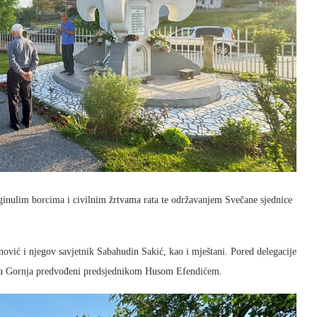
ginulim borcima i civilnim žrtvama rata te održavanjem Svečane sjednice
ović i njegov savjetnik Sabahudin Sakić, kao i mještani. Pored delegacije
esija Gornja predvođeni predsjednikom Husom Efendićem.