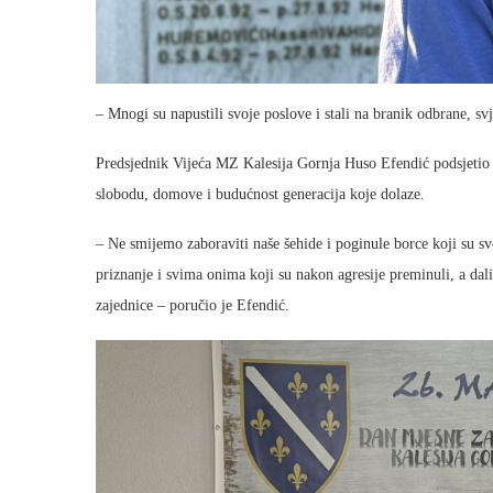
– Mnogi su napustili svoje poslove i stali na branik odbrane, sv
Predsjednik Vijeća MZ Kalesija Gornja Huso Efendić podsjetio j
slobodu, domove i budućnost generacija koje dolaze.
– Ne smijemo zaboraviti naše šehide i poginule borce koji su s
priznanje i svima onima koji su nakon agresije preminuli, a dal
zajednice – poručio je Efendić.