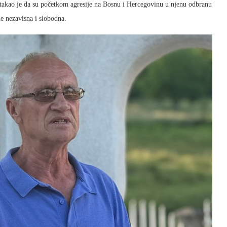
stakao je da su početkom agresije na Bosnu i Hercegovinu u njenu odbranu
ne nezavisna i slobodna.