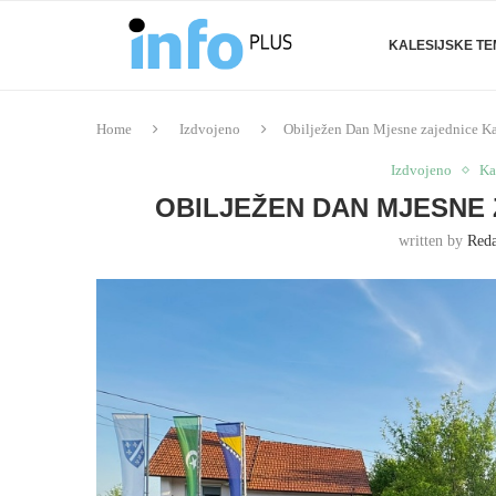
KALESIJSKE T
Home
Izdvojeno
Obilježen Dan Mjesne zajednice Ka
Izdvojeno
Ka
OBILJEŽEN DAN MJESNE 
written by
Reda