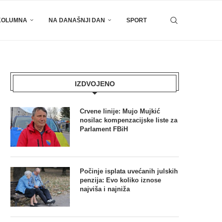
KOLUMNA
NA DANAŠNJI DAN
SPORT
IZDVOJENO
Crvene linije: Mujo Mujkić
nosilac kompenzacijske liste za
Parlament FBiH
Počinje isplata uvećanih julskih
penzija: Evo koliko iznose
najviša i najniža