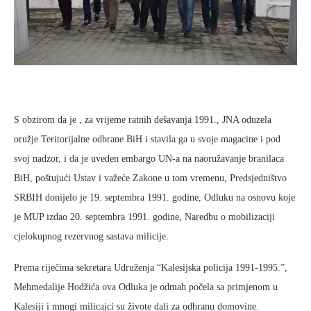
S obzirom da je , za vrijeme ratnih dešavanja 1991., JNA oduzela
oružje Teritorijalne odbrane BiH i stavila ga u svoje magacine i pod
svoj nadzor, i da je uveden embargo UN-a na naoružavanje branilaca
BiH, poštujući Ustav i važeće Zakone u tom vremenu, Predsjedništvo
SRBIH donijelo je 19. septembra 1991. godine, Odluku na osnovu koje
je MUP izdao 20. septembra 1991. godine, Naredbu o mobilizaciji
cjelokupnog rezervnog sastava milicije.
Prema riječima sekretara Udruženja “Kalesijska policija 1991-1995.”,
Mehmedalije Hodžića ova Odluka je odmah počela sa primjenom u
Kalesiji i mnogi milicajci su živote dali za odbranu domovine.