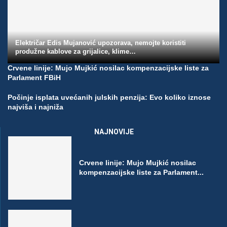
Električar Edis Mujanović upozorava, nemojte koristiti
produžne kablove za grijalice, klime…
Crvene linije: Mujo Mujkić nosilac kompenzacijske liste za
Parlament FBiH
Počinje isplata uvećanih julskih penzija: Evo koliko iznose
najviša i najniža
NAJNOVIJE
Crvene linije: Mujo Mujkić nosilac
kompenzacijske liste za Parlament...