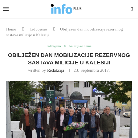
Home
Izdvojeno
Obilježen dan mobilizacije rezervnog
sastava milicije u Kalesiji
Izdvojeno
Kalesijske Teme
OBILJEŽEN DAN MOBILIZACIJE REZERVNOG
SASTAVA MILICIJE U KALESIJI
written by
Redakcija
23. Septembra 2017.