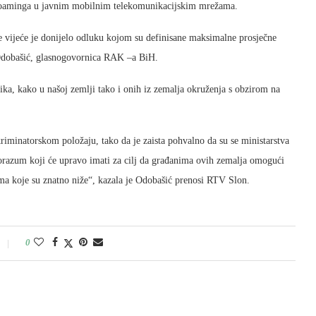
roaminga u javnim mobilnim telekomunikacijskim mrežama.
 vijeće je donijelo odluku kojom su definisane maksimalne prosječne
 Odobašić, glasnogovornica RAK –a BiH.
ka, kako u našoj zemlji tako i onih iz zemalja okruženja s obzirom na
riminatorskom položaju, tako da je zaista pohvalno da su se ministarstva
sporazum koji će upravo imati za cilj da građanima ovih zemalja omogući
a koje su znatno niže“, kazala je Odobašić prenosi RTV Slon.
0