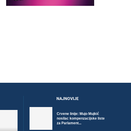
NEZAPAMĆENA TRAGEDIJA BH.
EVROPSKA UNIJA ODOBRIL
PLANINARSTVA: OVO SU IMENA
MILIONA EURA BESPOVR
ZENIČANA,...
SREDSTAVA...
26. Jula 2026.
25. Jula 2026.
NAJNOVIJE
Crvene linije: Mujo Mujkić
nosilac kompenzacijske liste
za Parlament...