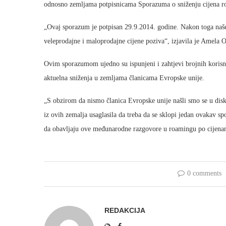
odnosno zemljama potpisnicama Sporazuma o sniženju cijena 
„Ovaj sporazum je potpisan 29.9.2014. godine. Nakon toga naše
veleprodajne i maloprodajne cijene poziva“, izjavila je Amela
Ovim sporazumom ujedno su ispunjeni i zahtjevi brojnih korisni
aktuelna sniženja u zemljama članicama Evropske unije.
„S obzirom da nismo članica Evropske unije našli smo se u disk
iz ovih zemalja usaglasila da treba da se sklopi jedan ovakav 
da obavljaju ove međunarodne razgovore u roamingu po cijenam
0 comments
REDAKCIJA