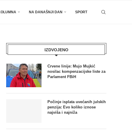
KOLUMNA
NA DANAŠNJI DAN
SPORT
IZDVOJENO
Crvene linije: Mujo Mujkić
nosilac kompenzacijske liste za
Parlament FBiH
Počinje isplata uvećanih julskih
penzija: Evo koliko iznose
najviša i najniža