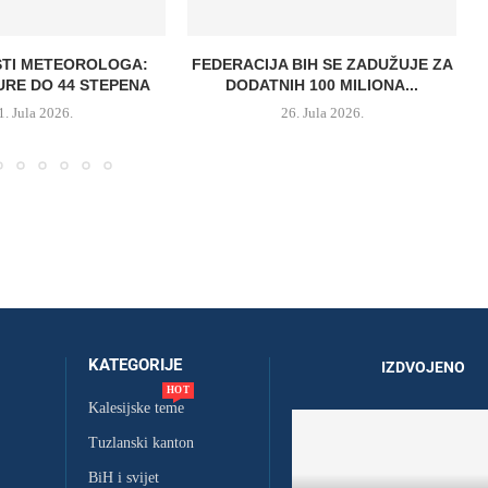
STI METEOROLOGA:
FEDERACIJA BIH SE ZADUŽUJE ZA
RE DO 44 STEPENA
DODATNIH 100 MILIONA...
1. Jula 2026.
26. Jula 2026.
KATEGORIJE
IZDVOJENO
HOT
Kalesijske teme
Tuzlanski kanton
BiH i svijet