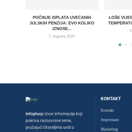
POČINJE ISPLATA UVEĆANIH
LOŠE VIJE
JULSKIH PENZIJA: EVO KOLIKO
TEMPERATU
IZNOSE...
3
5. Augusta 2026.
KONTAKT
Kontakt
Infoplus
je izvor informacija koji
Impressum
pokriva raznovrsne teme,
pružajući čitateljima uvid u
Marketing