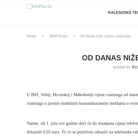
KALESIJSKE T
Home
BiH-Svijet
Od danas niže cijene roaminga
OD DANAS NIŽ
written by
Red
U BiH, Srbiji, Hrvatskoj i Makedoniji cijene roaminga od dana
roaminga u javnim mobilnim komunikacionim mrežama u ovi
Naime, od 1. jula ove godine doći će do smanjena cijena telefon
dolaznih 0,05 eura. To će se pozitivno odraziti na telefonske ra