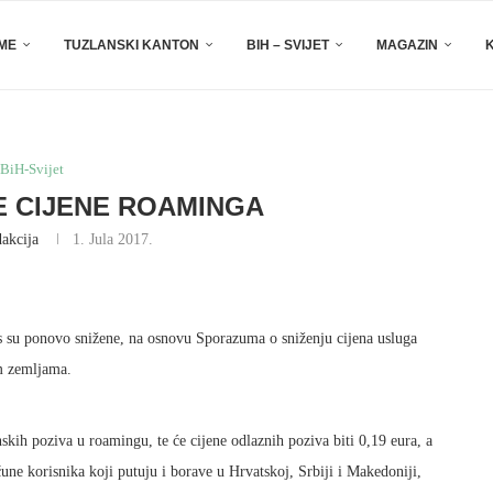
EME
TUZLANSKI KANTON
BIH – SVIJET
MAGAZIN
BiH-Svijet
E CIJENE ROAMINGA
akcija
1. Jula 2017.
s su ponovo snižene, na osnovu Sporazuma o sniženju cijena usluga
m zemljama.
skih poziva u roamingu, te će cijene odlaznih poziva biti 0,19 eura, a
čune korisnika koji putuju i borave u Hrvatskoj, Srbiji i Makedoniji,