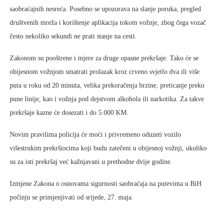
saobraćajnih nesreća. Posebno se upozorava na slanje poruka, pregled
društvenih mreža i korištenje aplikacija tokom vožnje, zbog čega vozač
često nekoliko sekundi ne prati stanje na cesti.
Zakonom su pooštrene i mjere za druge opasne prekršaje. Tako će se
obijesnom vožnjom smatrati prolazak kroz crveno svjetlo dva ili više
puta u roku od 20 minuta, velika prekoračenja brzine, preticanje preko
pune linije, kao i vožnja pod dejstvom alkohola ili narkotika. Za takve
prekršaje kazne će dosezati i do 5.000 KM.
Novim pravilima policija će moći i privremeno oduzeti vozilo
višestrukim prekršiocima koji budu zatečeni u obijesnoj vožnji, ukoliko
su za isti prekršaj već kažnjavani u prethodne dvije godine.
Izmjene Zakona o osnovama sigurnosti saobraćaja na putevima u BiH
počinju se primjenjivati od srijede, 27. maja.