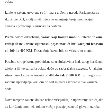
pojasa.
Izmjene zakona usvojene su 14. maja u Domu naroda Parlamentarne
skupštine BiH, a cilj novih mjera je smanjenje broja saobraćajnih
nesreća i povećanje sigurnosti na cestama.
Prema novim odredbama,
vozači koji koriste mobilni telefon tokom
vožnje ili ne koriste sigurnosni pojas moći će biti kažnjeni iznosom
od 200 do 400 KM
. Dosadašnje kazne bile su višestruko manje.
Posebno stroge kazne predviđene su u slučajevima kada zbog korištenja
telefona ili nevezivanja pojasa dođe do saobraćajne nezgode. U takvim
situacijama kazne će iznositi od
400 do čak 2.000 KM
, uz mogućnost
zabrane upravljanja vozilom do šest mjeseci i izricanje dva kaznena
boda.
Nove izmjene zakona dolaze nakon višegodišnjih upozorenja stručnjaka
da korištenje mobitela tokom vožnje postaje jedan od glavnih uzroka