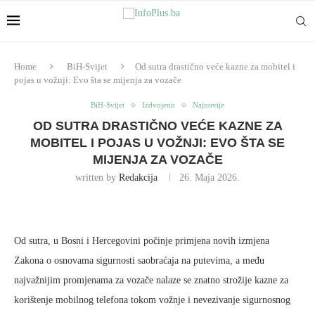
Home
BiH-Svijet
Od sutra drastično veće kazne za mobitel i
pojas u vožnji: Evo šta se mijenja za vozače
BiH-Svijet
Izdvojeno
Najnovije
OD SUTRA DRASTIČNO VEĆE KAZNE ZA
MOBITEL I POJAS U VOŽNJI: EVO ŠTA SE
MIJENJA ZA VOZAČE
written by
Redakcija
26. Maja 2026.
Od sutra, u Bosni i Hercegovini počinje primjena novih izmjena
Zakona o osnovama sigurnosti saobraćaja na putevima, a među
najvažnijim promjenama za vozače nalaze se znatno strožije kazne za
korištenje mobilnog telefona tokom vožnje i nevezivanje sigurnosnog