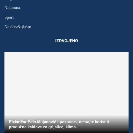
Kolumna
Sport
Na današnji dan
IZDVOJENO
Električar Edis Mujanović upozorava, nemojte koristiti
produžne kablove za grijalice, klime…