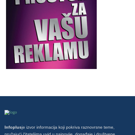
Infoplus
je izvor informacija koji pokriva raznovrsne teme,
pružajući čitateljima uvid u najnovije događaje i društvene