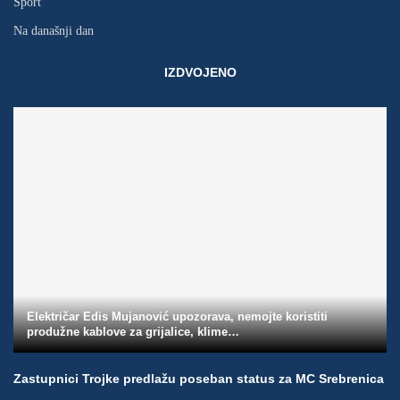
Sport
Na današnji dan
IZDVOJENO
Električar Edis Mujanović upozorava, nemojte koristiti
produžne kablove za grijalice, klime…
Zastupnici Trojke predlažu poseban status za MC Srebrenica