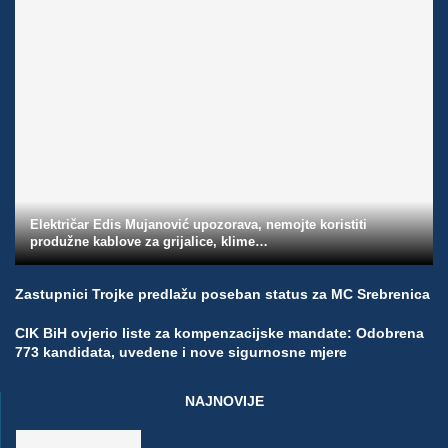
Električar Edis Mujanović upozorava, nemojte koristiti
produžne kablove za grijalice, klime…
Zastupnici Trojke predlažu poseban status za MC Srebrenica
CIK BiH ovjerio liste za kompenzacijske mandate: Odobrena
773 kandidata, uvedene i nove sigurnosne mjere
NAJNOVIJE