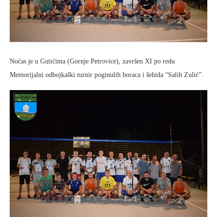
Noćas je u Gutićima (Gornje Petrovice), završen XI po redu
Memorijalni odbojkaški turnir poginulih boraca i šehida “Salih Zulić”.