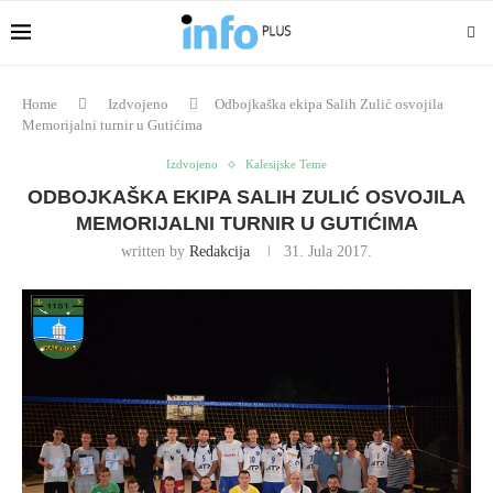
Home
Izdvojeno
Odbojkaška ekipa Salih Zulić osvojila
Memorijalni turnir u Gutićima
Izdvojeno
Kalesijske Teme
ODBOJKAŠKA EKIPA SALIH ZULIĆ OSVOJILA
MEMORIJALNI TURNIR U GUTIĆIMA
written by
Redakcija
31. Jula 2017.