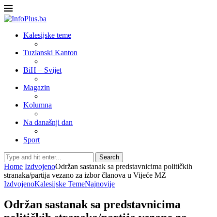
Kalesijske teme
Tuzlanski Kanton
BiH – Svijet
Magazin
Kolumna
Na današnji dan
Sport
Search
Home
Izdvojeno
Održan sastanak sa predstavnicima političkih
stranaka/partija vezano za izbor članova u Vijeće MZ
Izdvojeno
Kalesijske Teme
Najnovije
Održan sastanak sa predstavnicima