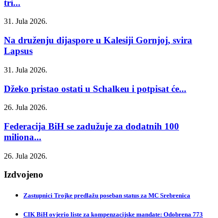
tri...
31. Jula 2026.
Na druženju dijaspore u Kalesiji Gornjoj, svira
Lapsus
31. Jula 2026.
Džeko pristao ostati u Schalkeu i potpisat će...
26. Jula 2026.
Federacija BiH se zadužuje za dodatnih 100
miliona...
26. Jula 2026.
Izdvojeno
Zastupnici Trojke predlažu poseban status za MC Srebrenica
CIK BiH ovjerio liste za kompenzacijske mandate: Odobrena 773