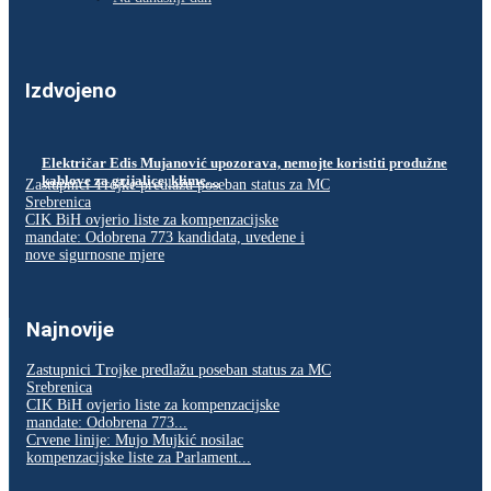
Izdvojeno
Električar Edis Mujanović upozorava, nemojte koristiti produžne
kablove za grijalice, klime…
Zastupnici Trojke predlažu poseban status za MC
Srebrenica
CIK BiH ovjerio liste za kompenzacijske
mandate: Odobrena 773 kandidata, uvedene i
nove sigurnosne mjere
Najnovije
Zastupnici Trojke predlažu poseban status za MC
Srebrenica
CIK BiH ovjerio liste za kompenzacijske
mandate: Odobrena 773...
Crvene linije: Mujo Mujkić nosilac
kompenzacijske liste za Parlament...