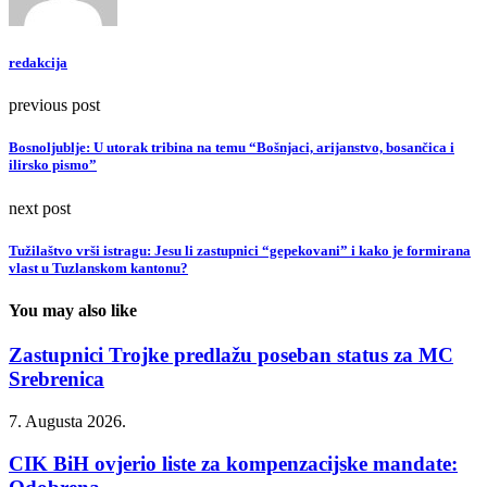
redakcija
previous post
Bosnoljublje: U utorak tribina na temu “Bošnjaci, arijanstvo, bosančica i
ilirsko pismo”
next post
Tužilaštvo vrši istragu: Jesu li zastupnici “gepekovani” i kako je formirana
vlast u Tuzlanskom kantonu?
You may also like
Zastupnici Trojke predlažu poseban status za MC
Srebrenica
7. Augusta 2026.
CIK BiH ovjerio liste za kompenzacijske mandate: