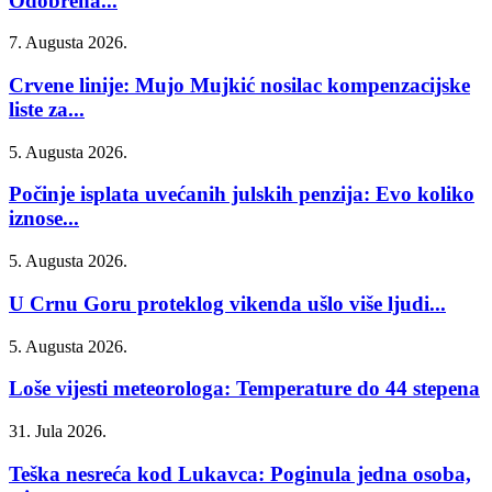
Odobrena...
7. Augusta 2026.
Crvene linije: Mujo Mujkić nosilac kompenzacijske
liste za...
5. Augusta 2026.
Počinje isplata uvećanih julskih penzija: Evo koliko
iznose...
5. Augusta 2026.
U Crnu Goru proteklog vikenda ušlo više ljudi...
5. Augusta 2026.
Loše vijesti meteorologa: Temperature do 44 stepena
31. Jula 2026.
Teška nesreća kod Lukavca: Poginula jedna osoba,