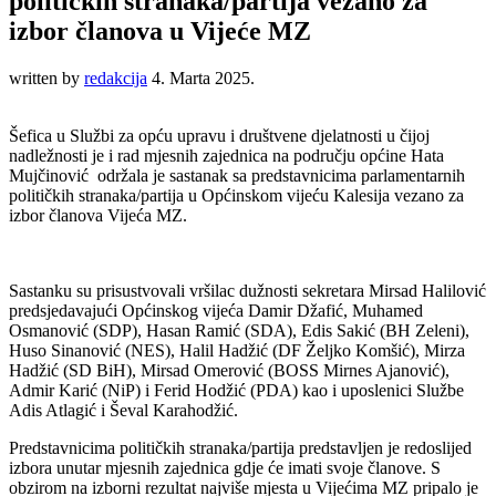
političkih stranaka/partija vezano za
izbor članova u Vijeće MZ
written by
redakcija
4. Marta 2025.
Šefica u Službi za opću upravu i društvene djelatnosti u čijoj
nadležnosti je i rad mjesnih zajednica na području općine Hata
Mujčinović održala je sastanak sa predstavnicima parlamentarnih
političkih stranaka/partija u Općinskom vijeću Kalesija vezano za
izbor članova Vijeća MZ.
Sastanku su prisustvovali vršilac dužnosti sekretara Mirsad Halilović
predsjedavajući Općinskog vijeća Damir Džafić, Muhamed
Osmanović (SDP), Hasan Ramić (SDA), Edis Sakić (BH Zeleni),
Huso Sinanović (NES), Halil Hadžić (DF Željko Komšić), Mirza
Hadžić (SD BiH), Mirsad Omerović (BOSS Mirnes Ajanović),
Admir Karić (NiP) i Ferid Hodžić (PDA) kao i uposlenici Službe
Adis Atlagić i Ševal Karahodžić.
Predstavnicima političkih stranaka/partija predstavljen je redoslijed
izbora unutar mjesnih zajednica gdje će imati svoje članove. S
obzirom na izborni rezultat najviše mjesta u Vijećima MZ pripalo je