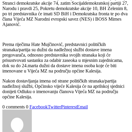
Stranci demokratske akcije 74, zatim Socijaldemokratskoj partiji 27,
Narodu i pravdi 25, Pokretu demokratske akcije 10, BH Zelenim 8,
po tri predstavnika će imati SD BiH i Demokratska fronta te po dva
člana Vijeća MZ Narodni evropski savez (NES) i BOSS Mirnes
Ajanović.
Prema riječima Hate Mujčinović, predstavnici političkih
stranaka/partija su dužni da nadležnoj službi dostave imena
pregovarača, odnosno predstavnika svojih stranaka koji će
prisustvovati sastanku za odabir zaseoka u mjesnim zajednicama,
dok su do 24.marta dužni da dostave imena osoba koje će biti
imenovane u Vijeća MZ na području općine Kalesija.
Nakon dostavljanja imena od strane političkih stranaka/partija
nadležnoj službi, Općinsko vijeće Kalesija će na aprilskoj sjednici
donijeti Odluku o imenovanju članova Vijeća MZ na području
općine Kalesija.
0 comments
0
Facebook
Twitter
Pinterest
Email