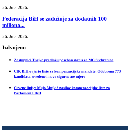
26. Jula 2026.
Federacija BiH se zadužuje za dodatnih 100
miliona...
26. Jula 2026.
Izdvojeno
Zastupnici Trojke predlažu poseban status za MC Srebrenica
CIK BiH ovjerio liste za kompenzacijske mandate: Odobrena 773
kandidata, uvedene i nove sigurnosne mjere
Crvene linije: Mujo Mujkić nosilac kompenzacijske liste za
Parlament FBiH