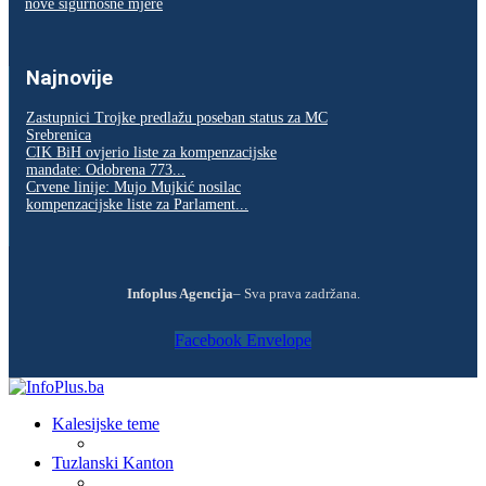
nove sigurnosne mjere
Najnovije
Zastupnici Trojke predlažu poseban status za MC
Srebrenica
CIK BiH ovjerio liste za kompenzacijske
mandate: Odobrena 773...
Crvene linije: Mujo Mujkić nosilac
kompenzacijske liste za Parlament...
Infoplus Agencija
– Sva prava zadržana.
Facebook
Envelope
Kalesijske teme
Tuzlanski Kanton