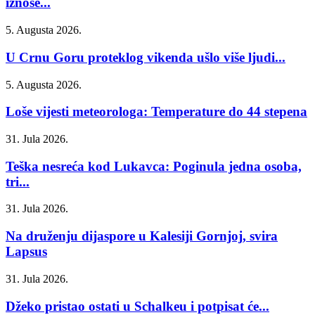
iznose...
5. Augusta 2026.
U Crnu Goru proteklog vikenda ušlo više ljudi...
5. Augusta 2026.
Loše vijesti meteorologa: Temperature do 44 stepena
31. Jula 2026.
Teška nesreća kod Lukavca: Poginula jedna osoba,
tri...
31. Jula 2026.
Na druženju dijaspore u Kalesiji Gornjoj, svira
Lapsus
31. Jula 2026.
Džeko pristao ostati u Schalkeu i potpisat će...