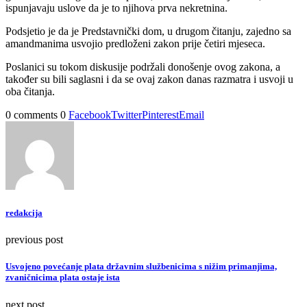
ispunjavaju uslove da je to njihova prva nekretnina.
Podsjetio je da je Predstavnički dom, u drugom čitanju, zajedno sa
amandmanima usvojio predloženi zakon prije četiri mjeseca.
Poslanici su tokom diskusije podržali donošenje ovog zakona, a
također su bili saglasni i da se ovaj zakon danas razmatra i usvoji u
oba čitanja.
0 comments
0
Facebook
Twitter
Pinterest
Email
redakcija
previous post
Usvojeno povećanje plata državnim službenicima s nižim primanjima,
zvaničnicima plata ostaje ista
next post