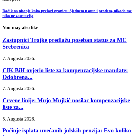
Dodik na pitanje kako prelazi granicu: Sjednem u auto i prođem, nikada me
niko ne zaustavlja
You may also like
Zastupnici Trojke predlažu poseban status za MC
Srebrenica
7. Augusta 2026.
CIK BiH ovjerio liste za kompenzacijske mandate:
Odobrena...
7. Augusta 2026.
Crvene linije: Mujo Mujkić nosilac kompenzacijske
liste za...
5. Augusta 2026.
Počinje isplata uvećanih julskih penzija: Evo koliko