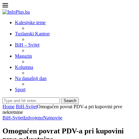
Kalesijske teme
Tuzlanski Kanton
BiH – Svijet
Magazin
Kolumna
Na današnji dan
Sport
Search
Home
BiH-Svijet
Omogućen povrat PDV-a pri kupovini prve
nekretnine
BiH-Svijet
Izdvojeno
Najnovije
Omogućen povrat PDV-a pri kupovini