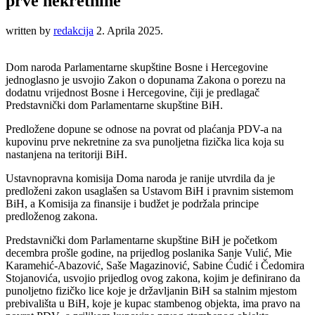
prve nekretnine
written by
redakcija
2. Aprila 2025.
Dom naroda Parlamentarne skupštine Bosne i Hercegovine
jednoglasno je usvojio Zakon o dopunama Zakona o porezu na
dodatnu vrijednost Bosne i Hercegovine, čiji je predlagač
Predstavnički dom Parlamentarne skupštine BiH.
Predložene dopune se odnose na povrat od plaćanja PDV-a na
kupovinu prve nekretnine za sva punoljetna fizička lica koja su
nastanjena na teritoriji BiH.
Ustavnopravna komisija Doma naroda je ranije utvrdila da je
predloženi zakon usaglašen sa Ustavom BiH i pravnim sistemom
BiH, a Komisija za finansije i budžet je podržala principe
predloženog zakona.
Predstavnički dom Parlamentarne skupštine BiH je početkom
decembra prošle godine, na prijedlog poslanika Sanje Vulić, Mie
Karamehić-Abazović, Saše Magazinović, Sabine Ćudić i Čedomira
Stojanovića, usvojio prijedlog ovog zakona, kojim je definirano da
punoljetno fizičko lice koje je državljanin BiH sa stalnim mjestom
prebivališta u BiH, koje je kupac stambenog objekta, ima pravo na