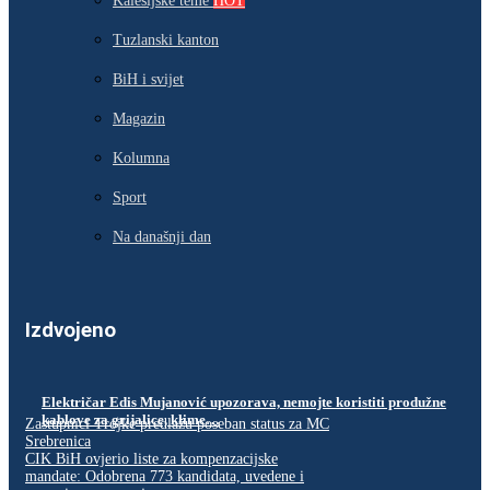
Kalesijske teme
HOT
Tuzlanski kanton
BiH i svijet
Magazin
Kolumna
Sport
Na današnji dan
Izdvojeno
Električar Edis Mujanović upozorava, nemojte koristiti produžne
kablove za grijalice, klime…
Zastupnici Trojke predlažu poseban status za MC
Srebrenica
CIK BiH ovjerio liste za kompenzacijske
mandate: Odobrena 773 kandidata, uvedene i