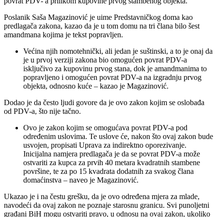
povrat PDV- a prilikom kupovine prvog stambenog objekta.
Poslanik Saša Magazinović je uime Predstavničkog doma kao
predlagača zakona, kazao da je u tom domu na tri člana bilo šest
amandmana kojima je tekst popravljen.
Većina njih nomotehnički, ali jedan je suštinski, a to je onaj da
je u prvoj verziji zakona bio omogućen povrat PDV-a
isključivo za kupovinu prvog stana, dok je amandmanima to
popravljeno i omogućen povrat PDV-a na izgradnju prvog
objekta, odnosno kuće – kazao je Magazinović.
Dodao je da često ljudi govore da je ovo zakon kojim se oslobađa
od PDV-a, što nije tačno.
Ovo je zakon kojim se omogućava povrat PDV-a pod
određenim uslovima. Te uslove će, nakon što ovaj zakon bude
usvojen, propisati Uprava za indirektno oporezivanje.
Inicijalna namjera predlagača je da se povrat PDV-a može
ostvariti za kupca za prvih 40 metara kvadratnih stambene
površine, te za po 15 kvadrata dodatnih za svakog člana
domaćinstva – naveo je Magazinović.
Ukazao je i na čestu grešku, da je ovo određena mjera za mlade,
navodeći da ovaj zakon ne poznaje starosnu granicu. Svi punoljetni
građani BiH mogu ostvariti pravo, u odnosu na ovaj zakon, ukoliko