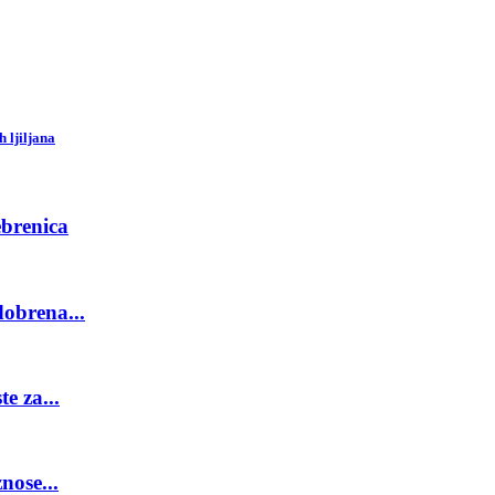
 ljiljana
ebrenica
obrena...
e za...
nose...