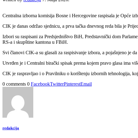
Centralna izborna komisija Bosne i Hercegovine raspisala je Opće iz
CIK je danas održao sjednicu, a prva tačka dnevnog reda bila je Prij
Izbori su raspisani za Predsjedništvo BiH, Predstavnički dom Parlam
RS-a i skupštine kantona u FBiH.
Svi članovi CIK-a su glasali za raspisivanje izbora, a pojašnjeno je da 
Utvrđen je i Centralni birački spisak prema kojem pravo glasa ima više 
CIK je raspravljao i o Pravilniku o korištenju izbornih tehnologija, ko
0 comments
0
Facebook
Twitter
Pinterest
Email
redakcija