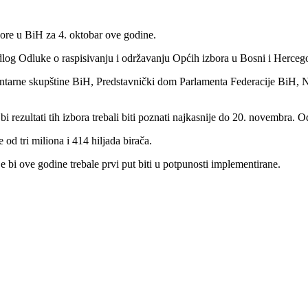
bore u BiH za 4. oktobar ove godine.
edlog Odluke o raspisivanju i održavanju Općih izbora u Bosni i Herceg
entarne skupštine BiH, Predstavnički dom Parlamenta Federacije BiH, 
bi rezultati tih izbora trebali biti poznati najkasnije do 20. novembra. O
od tri miliona i 414 hiljada birača.
je bi ove godine trebale prvi put biti u potpunosti implementirane.