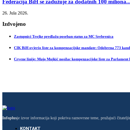
Federacija BiH se zadužuje za dodatnih 100 miliona..
26. Jula 2026.
Izdvojeno
Zastupnici Trojke predlažu poseban status za MC Srebrenica
CIK BiH ovjerio liste za kompenzacijske mandate: Odobrena 773 kandi
Crvene linije: Mujo Mujkić nosilac kompenzacijske liste za Parlament
Infoplus
je izvor informacija koji pokriva raznovrsne teme, pružajući čitatel
KONTAKT