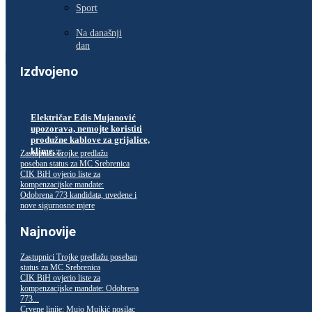
Sport
Na današnji
dan
Izdvojeno
Električar Edis Mujanović
upozorava, nemojte koristiti
produžne kablove za grijalice,
klime…
Zastupnici Trojke predlažu
poseban status za MC Srebrenica
CIK BiH ovjerio liste za
kompenzacijske mandate:
Odobrena 773 kandidata, uvedene i
nove sigurnosne mjere
Najnovije
Zastupnici Trojke predlažu poseban
status za MC Srebrenica
CIK BiH ovjerio liste za
kompenzacijske mandate: Odobrena
773...
Crvene linije: Mujo Mujkić nosilac