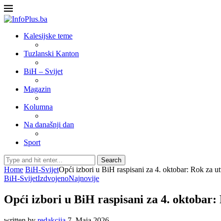
Kalesijske teme
Tuzlanski Kanton
BiH – Svijet
Magazin
Kolumna
Na današnji dan
Sport
Search
Home
BiH-Svijet
Opći izbori u BiH raspisani za 4. oktobar: Rok za u
BiH-Svijet
Izdvojeno
Najnovije
Opći izbori u BiH raspisani za 4. oktobar:
written by
redakcija
7. Maja 2026.