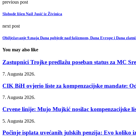
previous post
Slobode lišen Nail Jusić iz Živinica
next post
Obilježavanje 9.maja Dana pobjede nad fašizmom, Dana Evrope i Dana zlatnih
You may also like
Zastupnici Trojke predlažu poseban status za MC Sr
7. Augusta 2026.
CIK BiH ovjerio liste za kompenzacijske mandate: Od
7. Augusta 2026.
Crvene linije: Mujo Mujkić nosilac kompenzacijske list
5. Augusta 2026.
Počinje isplata uvećanih julskih penzija: Evo koliko iz