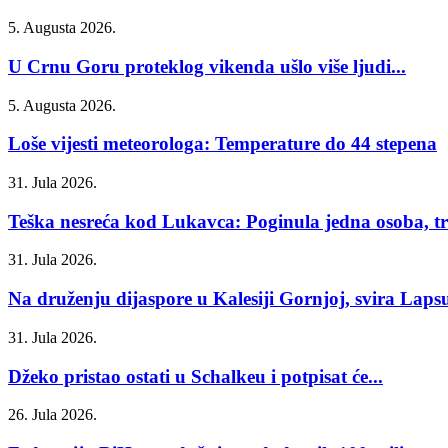
5. Augusta 2026.
U Crnu Goru proteklog vikenda ušlo više ljudi...
5. Augusta 2026.
Loše vijesti meteorologa: Temperature do 44 stepena
31. Jula 2026.
Teška nesreća kod Lukavca: Poginula jedna osoba, tri
31. Jula 2026.
Na druženju dijaspore u Kalesiji Gornjoj, svira Laps
31. Jula 2026.
Džeko pristao ostati u Schalkeu i potpisat će...
26. Jula 2026.