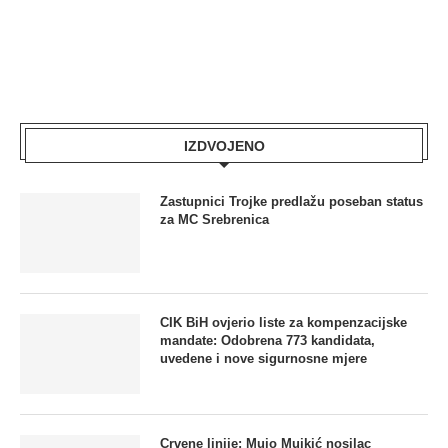
IZDVOJENO
Zastupnici Trojke predlažu poseban status
za MC Srebrenica
CIK BiH ovjerio liste za kompenzacijske
mandate: Odobrena 773 kandidata,
uvedene i nove sigurnosne mjere
Crvene linije: Mujo Mujkić nosilac