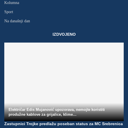
Kolumna
Sport
Na današnji dan
IZDVOJENO
Električar Edis Mujanović upozorava, nemojte koristiti
produžne kablove za grijalice, klime…
Zastupnici Trojke predlažu poseban status za MC Srebrenica