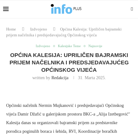
Home
Izdvojeno
Općina Kalesija: Upriličen bajramski
prijem načelnika i predsjedavajućeg Općinskog vijeća
Izdvojeno
Kalesijske Teme
Najnovije
OPĆINA KALESIJA: UPRILIČEN BAJRAMSKI
PRIJEM NAČELNIKA I PREDSJEDAVAJUĆEG
OPĆINSKOG VIJEĆA
written by
Redakcija
31. Marta 2025.
Općinski načelnik Nermin Mujkanović i predsjedavajući Općinskog
vijeća Damir Džafić u galerijskom prostoru BKC-a „Alija Izetbegović“
Kalesija danas su organizovali bajramski prijem za predstavnike
porodica poginulih boraca i šehida, RVI, Koordinacije boračkih