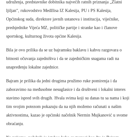
udruženja, predstavnike dobitnika najvećih ratnih priznanja „Zlatni
ljiljan“, rukovodstvo Medžlisa IZ Kalesija, PU i PS Kalesija,
Općinskog suda, direktore javnih ustanova i institucija, vijećnike,
predsjednike Vijeća MZ, političke partije i stranke kao i članove
sportskog, kulturnog života općine Kalesija.
Bila je ovo prilika da se uz bajramsku baklavu i kahvu razgovara o
bitnosti očuvanja zajedništva i da se zajedničkim snagama radi na
unapređenju lokalne zajednice.
Bajram je prilika da jedni drugima pružimo ruke pomirenja i da
zaboravimo na međusobne nesuglasice i da društveni i lokalni interes
stavimo ispred svih drugih. Hvala svima koji su danas tu sa nama i koji
tim svojim potezom pokazuju da na njih možemo računati u našim
aktivnostima, kazao je općinski načelnik Nermin Mujkanović u svome
obraćanju.