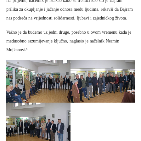
Na prijemu, načelnik je istakao kako su trenuci kao što je Bajram
prilika za okupljanje i jačanje odnosa među ljudima, rekavši da Bajram
nas podseća na vrijednosti solidarnosti, ljubavi i zajedničkog života.
Važno je da budemo uz jedni druge, posebno u ovom vremenu kada je
međusobno razumijevanje ključno, naglasio je načelnik Nermin
Mujkanović.