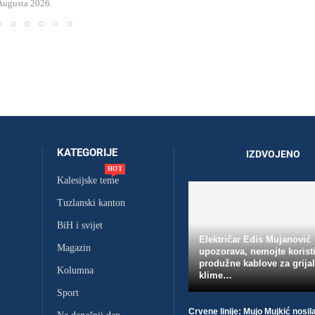
 Augusta 2026.
KATEGORIJE
IZDVOJENO
HOT
Kalesijske teme
Tuzlanski kanton
BiH i svijet
Električar Edis Mujanović
Magazin
upozorava, nemojte koristi
produžne kablove za grijal
Kolumna
klime…
Sport
Crvene linije: Mujo Mujkić nosil