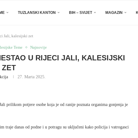
EME
TUZLANSKI KANTON
BIH – SVIJET
MAGAZIN
i Jali, kalesijski zet
lesijske Teme
Najnovije
ESTAO U RIJECI JALI, KALESIJSKI
ZET
kcija
27. Marta 2025.
 Jali prilikom potjere osobe koja je od ranije poznata organima gonjenja je
 traje danas od podne i u potragu su uključeni kako policija i vatrogasci