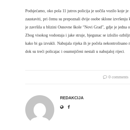
Podsjećamo, oko pola 11 jutros policija je uočila vozilo koje j
zaustaviti, pri čemu su prepoznali dvije osobe sklone izvršenju k
je završila u blizini Osnovne škole “Novi Grad”, gdje je jedna o
Zbog visokog vodostaja i jake struje, bjegunac se izložio ozbilj
kako bi ga izvukli. Nabujala rijeka ih je počela nekontrolisano 
dok su treći policajac i osumnjičeni nestali u nabujaloj rijeci.
0 comments
REDAKCIJA