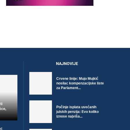
NAJNOVIJE
Crvene linije: Mujo Mujkić
nosilac kompenzacijske liste
za Parlament...
ti
Počinje isplata uvećanih
ice,
julskih penzija: Evo koliko
iznose najviša...
ac