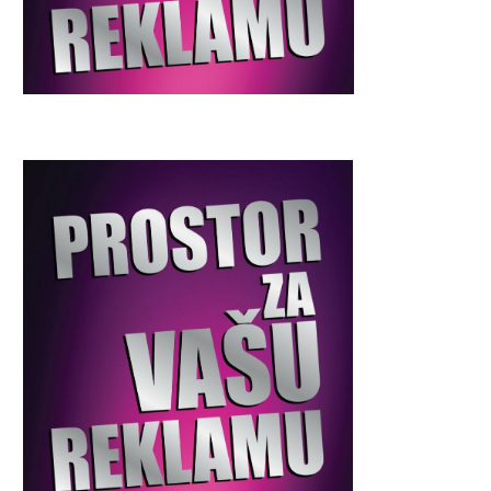
LOŠE VIJESTI METEOROLOGA:
TEŠKA NESREĆA KOD LU
TEMPERATURE DO 44 STEPENA
POGINULA JEDNA OSOBA, 
31. Jula 2026.
31. Jula 2026.