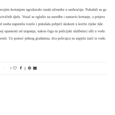
e svojim kretanjem ugrožavalo ostale učesnike u saobraćaju. Pokušali su ga
rivičnih djela. Vozač se oglušio na naredbe i nastavio kretanje, a potjera
d osoba napustila vozilo i pokušala pobjeći skokom u korito rijeke Jale.
noj opasnosti od utapanja, nakon čega su policijski službenici ušli u vodu
nositi. Uz pomoć jednog građanina, dva policajca su uspjela izaći iz vode,
0