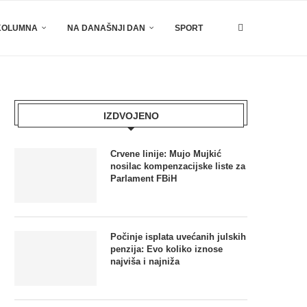
KOLUMNA
NA DANAŠNJI DAN
SPORT
IZDVOJENO
Crvene linije: Mujo Mujkić
nosilac kompenzacijske liste za
Parlament FBiH
Počinje isplata uvećanih julskih
penzija: Evo koliko iznose
najviša i najniža