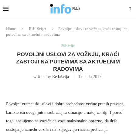
Home
BiH-Svijet
Povoljni uslovi za vožnju, kraći zastoji na
putevima sa aktuelnim radovima
BiH-Svijet
POVOLJNI USLOVI ZA VOŽNJU, KRAĆI
ZASTOJI NA PUTEVIMA SA AKTUELNIM
RADOVIMA
written by
Redakcija
17. Jula 2017.
Povoljni vremenski uslovi i dobra prohodnost većine putnih pravaca,
karakterišu ovoga jutra saobraćajnu situaciju u našoj zemlji. I pored
toga, apelujemo na vozače da voze maksimalno oprezno, da drže
odstojanje između vozila i da izbjegavaju rizična preticanja.