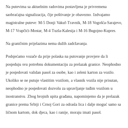
Na putevima sa aktuelnim radovima postavljena je privremena
saobraćajna signalizacija, čije poštivanje je obavezno. Izdvajamo
magistralne puteve: M-5 Donji Vakuf-Travnik, M-18 Vogošća-Sarajevo,
M-17 Vrapčići-Mostar, M-4 Tuzla-Kalesija i M-16 Bugojno-Kupres.
Na graničnim prijelazima nema dužih zadržavanja.
Podsjećamo vozače da prije polaska na putovanje provjere da li
posjeduju svu potrebnu dokumentaciju za prelazak granice. Neophodno
je posjedovati validan pasoš za osobe, kao i zeleni karton za vozilo.
Ukoliko se ne putuje vlastitim vozilom, a vlasnik vozila nije prisutan,
neophodno je posjedovati dozvolu za upravljanje tuđim vozilom u
inostranstvu. Zbog brojnih upita građana, napominjemo da je prelazak
granice prema Srbiji i Crnoj Gori za odrasla lica i dalje moguć samo sa
ličnom kartom, dok djeca, kao i ranije, moraju imati pasoš.