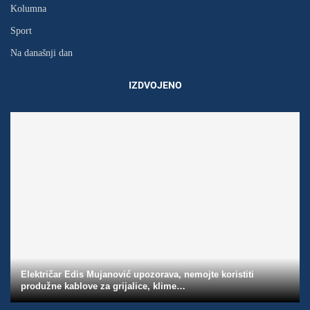
Kolumna
Sport
Na današnji dan
IZDVOJENO
Električar Edis Mujanović upozorava, nemojte koristiti
produžne kablove za grijalice, klime…