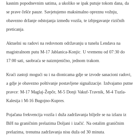
kasnim popodnevnim satima, a ukoliko se ipak putuje tokom dana, da
se prave češće pauze. Savjetujemo maksimalno opreznu vožnju,
obavezno držanje odstojanja između vozila, te izbjegavanje rizičnih
preticanja.
Aktuelni su radovi na redovnom održavanju u tunelu Lendava na
magistralnom putu M-17 Jablanica-Konjic. U vremenu od 07:30 do
17:00 sati, saobraća se naizmjenično, jednom trakom.
Kraći zastoji mogući su i na dionicama gdje se izvode sanacioni radovi,
a gdje je obavezno poštivanje postavljene signalizacije. Izdvajamo putne
pravce: M-17 Maglaj-Žepče, M-5 Donji Vakuf-Travnik, M-4 Tuzla-
Kalesija i M-16 Bugojno-Kupres.
Pojačana frekvencija vozila i duža zadržavanja bilježe se na izlazu iz
BiH na graničnim prelazima Doljani i izačić. Na ostalim graničnim
prelazima, trenutna zadržavanja nisu duža od 30 minuta.