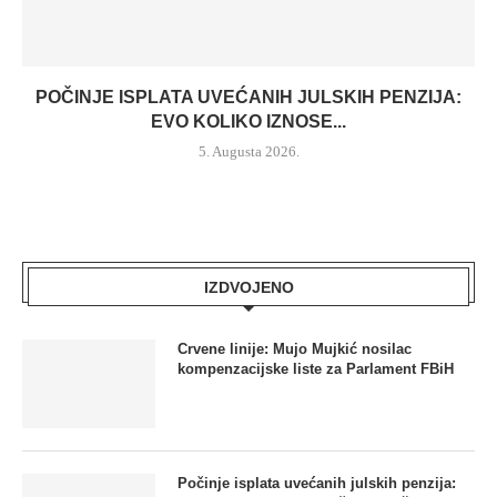
POČINJE ISPLATA UVEĆANIH JULSKIH PENZIJA:
EVO KOLIKO IZNOSE...
5. Augusta 2026.
IZDVOJENO
Crvene linije: Mujo Mujkić nosilac
kompenzacijske liste za Parlament FBiH
Počinje isplata uvećanih julskih penzija: