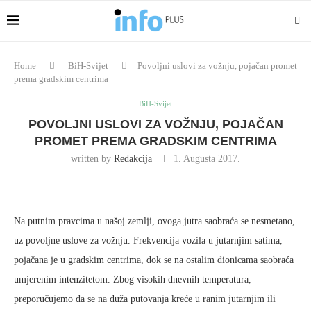
Home
BiH-Svijet
Povoljni uslovi za vožnju, pojačan promet
prema gradskim centrima
BiH-Svijet
POVOLJNI USLOVI ZA VOŽNJU, POJAČAN
PROMET PREMA GRADSKIM CENTRIMA
written by
Redakcija
1. Augusta 2017.
Na putnim pravcima u našoj zemlji, ovoga jutra saobraća se nesmetano,
uz povoljne uslove za vožnju. Frekvencija vozila u jutarnjim satima,
pojačana je u gradskim centrima, dok se na ostalim dionicama saobraća
umjerenim intenzitetom. Zbog visokih dnevnih temperatura,
preporučujemo da se na duža putovanja kreće u ranim jutarnjim ili