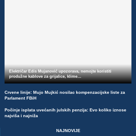
Električar Edis Mujanović upozorava, nemojte koristiti
produžne kablove za grijalice, klime…
Crvene linije: Mujo Mujkić nosilac kompenzacijske liste za
Parlament FBiH
Počinje isplata uvećanih julskih penzija: Evo koliko iznose
najviša i najniža
NAJNOVIJE