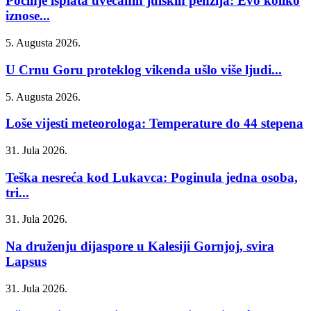
Počinje isplata uvećanih julskih penzija: Evo koliko
iznose...
5. Augusta 2026.
U Crnu Goru proteklog vikenda ušlo više ljudi...
5. Augusta 2026.
Loše vijesti meteorologa: Temperature do 44 stepena
31. Jula 2026.
Teška nesreća kod Lukavca: Poginula jedna osoba,
tri...
31. Jula 2026.
Na druženju dijaspore u Kalesiji Gornjoj, svira
Lapsus
31. Jula 2026.