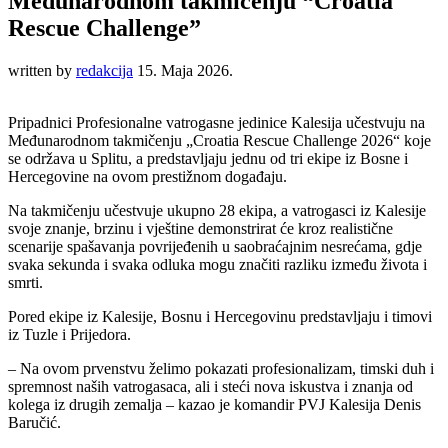
Međunarodnom takmičenju “Croatia
Rescue Challenge”
written by
redakcija
15. Maja 2026.
Pripadnici Profesionalne vatrogasne jedinice Kalesija učestvuju na
Međunarodnom takmičenju „Croatia Rescue Challenge 2026“ koje
se održava u Splitu, a predstavljaju jednu od tri ekipe iz Bosne i
Hercegovine na ovom prestižnom događaju.
Na takmičenju učestvuje ukupno 28 ekipa, a vatrogasci iz Kalesije
svoje znanje, brzinu i vještine demonstrirat će kroz realistične
scenarije spašavanja povrijeđenih u saobraćajnim nesrećama, gdje
svaka sekunda i svaka odluka mogu značiti razliku između života i
smrti.
Pored ekipe iz Kalesije, Bosnu i Hercegovinu predstavljaju i timovi
iz Tuzle i Prijedora.
– Na ovom prvenstvu želimo pokazati profesionalizam, timski duh i
spremnost naših vatrogasaca, ali i steći nova iskustva i znanja od
kolega iz drugih zemalja – kazao je komandir PVJ Kalesija Denis
Baručić.