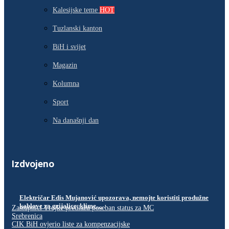
Kalesijske teme
HOT
Tuzlanski kanton
BiH i svijet
Magazin
Kolumna
Sport
Na današnji dan
Izdvojeno
Električar Edis Mujanović upozorava, nemojte koristiti produžne
kablove za grijalice, klime…
Zastupnici Trojke predlažu poseban status za MC
Srebrenica
CIK BiH ovjerio liste za kompenzacijske