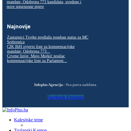
mandate: Odobrena 773 kandidata, uvedene i
nove sigurnosne mjere
Najnovije
Zastupnici Trojke predlažu poseban status za MC
Srebrenica
CIK BiH ovjerio liste za kompenzacijske
mandate: Odobrena 773...
Crvene linije: Mujo Mujkić nosilac
kompenzacijske liste za Parlament...
Infoplus Agencija
– Sva prava zadržana.
Facebook
Envelope
Kalesijske teme
Tuzlanski Kanton