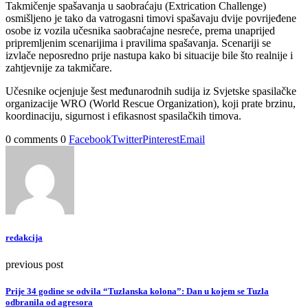
Takmičenje spašavanja u saobraćaju (Extrication Challenge)
osmišljeno je tako da vatrogasni timovi spašavaju dvije povrijeđene
osobe iz vozila učesnika saobraćajne nesreće, prema unaprijed
pripremljenim scenarijima i pravilima spašavanja. Scenariji se
izvlače neposredno prije nastupa kako bi situacije bile što realnije i
zahtjevnije za takmičare.
Učesnike ocjenjuje šest međunarodnih sudija iz Svjetske spasilačke
organizacije WRO (World Rescue Organization), koji prate brzinu,
koordinaciju, sigurnost i efikasnost spasilačkih timova.
0 comments
0
Facebook
Twitter
Pinterest
Email
redakcija
previous post
Prije 34 godine se odvila “Tuzlanska kolona”: Dan u kojem se Tuzla
odbranila od agresora