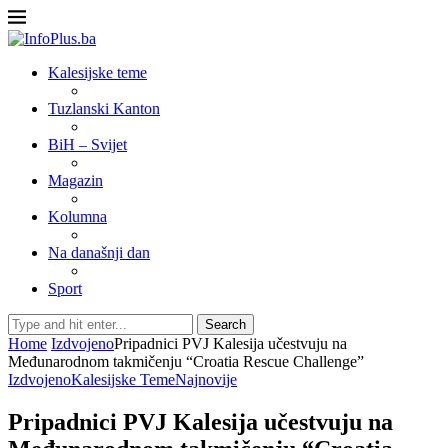
Kalesijske teme
Tuzlanski Kanton
BiH – Svijet
Magazin
Kolumna
Na današnji dan
Sport
Search
Home
Izdvojeno
Pripadnici PVJ Kalesija učestvuju na
Međunarodnom takmičenju “Croatia Rescue Challenge”
Izdvojeno
Kalesijske Teme
Najnovije
Pripadnici PVJ Kalesija učestvuju na