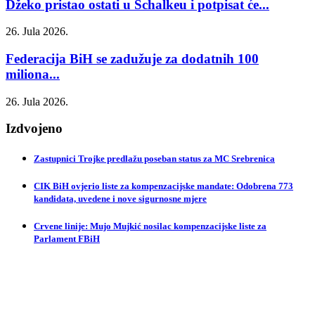
Džeko pristao ostati u Schalkeu i potpisat će...
26. Jula 2026.
Federacija BiH se zadužuje za dodatnih 100
miliona...
26. Jula 2026.
Izdvojeno
Zastupnici Trojke predlažu poseban status za MC Srebrenica
CIK BiH ovjerio liste za kompenzacijske mandate: Odobrena 773
kandidata, uvedene i nove sigurnosne mjere
Crvene linije: Mujo Mujkić nosilac kompenzacijske liste za
Parlament FBiH