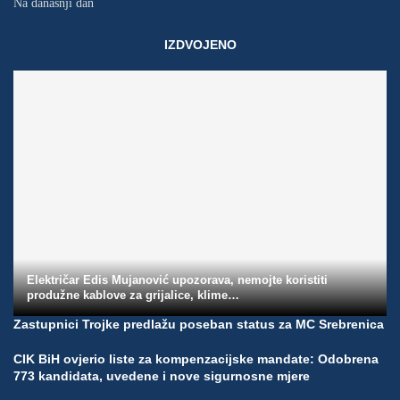
Na današnji dan
IZDVOJENO
Električar Edis Mujanović upozorava, nemojte koristiti
produžne kablove za grijalice, klime…
Zastupnici Trojke predlažu poseban status za MC Srebrenica
CIK BiH ovjerio liste za kompenzacijske mandate: Odobrena
773 kandidata, uvedene i nove sigurnosne mjere