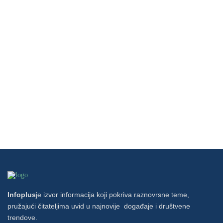
Infoplus
je izvor informacija koji pokriva raznovrsne teme,
pružajući čitateljima uvid u najnovije događaje i društvene
trendove.