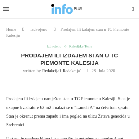
Home
Izdvojeno
Prodajem ili izdajem stan u TC Piemonte
Kalesija
Izdvojeno
Kalesijske Teme
PRODAJEM ILI IZDAJEM STAN U TC
PIEMONTE KALESIJA
written by
Redakcija1 Redakcija1
28. Jula 2020.
Prodajem ili izdajem namješten stan u TC Piemonte u Kalesiji. Stan je
ukupne kvadrature 62 m2 i nalazi se u “Lameli A” na četvrtom spratu.
Stan je okrenut prema zapadu i ima pogled na ulicu Žrtava genocida u
Srebrenici.
U stanu je urađena klima i sve ono što je potrebno za ugodan život.